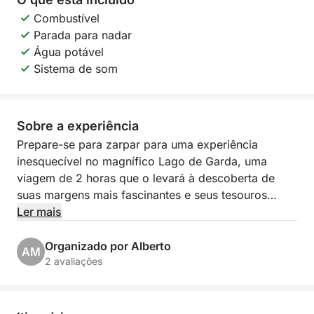
Combustível
Parada para nadar
Água potável
Sistema de som
Sobre a experiência
Prepare-se para zarpar para uma experiência
inesquecível no magnífico Lago de Garda, uma
viagem de 2 horas que o levará à descoberta de
suas margens mais fascinantes e seus tesouros
escondidos! Partindo do pitoresco Porto Torchio,
Ler mais
em Manerba del Garda, você embarcará em uma
excursão exclusiva que lhe proporcionará vistas de
Organizado por Alberto
AM
tirar o fôlego e momentos de puro relaxamento.
2 avaliações
Nosso itinerário o levará em direção à sugestiva Ilha
de Garda, a maior do lago, com sua suntuosa vila e