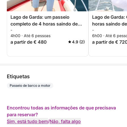
Lago de Garda: um passeio
Lago de Garda: 
completo de 4 horas saindo de
horas saindo d
-
-
Manerba
experiência ine
4h00 · Até 6 pessoas
6h00 · Até 6 pess
a partir de € 480
a partir de € 72
4.9 (2)
Etiquetas
Passeio de barco a motor
Encontrou todas as informações de que precisava
para reservar?
Sim, está tudo bem
/
Não, falta algo