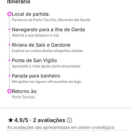
Itinerário
jardins que se refletem na água. Em seguida,
seguiremos em direção ao elegante Salò, com sua
Local de partida:
Partenza da Porto Torchio, Manerba del Garda
orla e atmosfera requintada. Admiraremos a
histórica Riviera de Gardone, famosa pela Vittoriale
Navegando para a Ilha de Garda
degli Italiani, e a esplêndida Punta San Vigilio, um
Admire a sua beleza e a vila
recanto do paraíso com sua vila do século XVI e sua
Riviera de Salò e Gardone
marina encantadora. Cada parada será uma
Explore as costas destas elegantes aldeias
oportunidade para admirar a beleza única desses
Ponta de San Vigilio
lugares.
Aproveite a vista deste canto encantador
Parada para banheiro
Durante o passeio, haverá uma parada refrescante
Mergulhe nas águas refrescantes do lago
para um mergulho nas águas cristalinas do lago, um
Retorno às:
momento perfeito para mergulhar e desfrutar da
Porto Torchio
tranquilidade da paisagem. A bordo, você terá
bastante água para se refrescar e um aparelho de
som para acompanhar sua viagem com sua música
4.9/5
·
2 avaliações
favorita, criando a atmosfera perfeita. Uma
experiência completa, ideal para quem busca
As avaliações são apresentadas em ordem cronológica