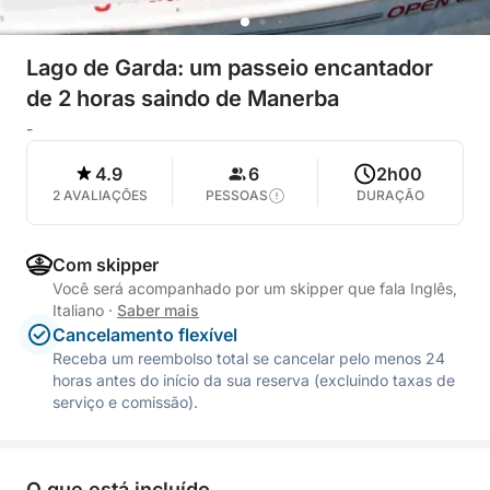
Lago de Garda: um passeio encantador
de 2 horas saindo de Manerba
-
4.9
6
2h00
2 AVALIAÇÕES
PESSOAS
DURAÇÃO
Com skipper
Você será acompanhado por um skipper que fala Inglês,
Italiano
·
Saber mais
Cancelamento flexível
Receba um reembolso total se cancelar pelo menos 24
horas antes do início da sua reserva (excluindo taxas de
serviço e comissão).
O que está incluído