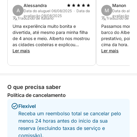
relaxamento, beleza e um gostinho das maravilhas
Alessandra
Manon
do Lago de Garda em pouco tempo.
A
M
Data do aluguel 06/08/2025 · Data da
Data do alugu
avaliação 08/08/2025
avaliação 04
Traduzido de Italiano
Traduzido de Ingl
Uma experiência muito bonita e
Passamos moment
divertida, até mesmo para minha filha
barco do Alberto. 
de 4 anos e meio. Alberto nos mostrou
prestativo, pois 
as cidades costeiras e explicou
cima da hora.
algumas curiosidades locais.
Ler mais
Ler mais
O que precisa saber
Política de cancelamento
Flexível
Receba um reembolso total se cancelar pelo
menos 24 horas antes do início da sua
reserva (excluindo taxas de serviço e
comissão).