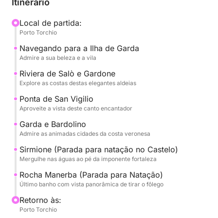
Itinerário
14h, o levará em direção à sugestiva Isola del
Garda, a maior do lago, com sua suntuosa vila e
Local de partida:
Porto Torchio
jardins que se refletem na água. Em seguida,
seguiremos em direção ao elegante Salò, com sua
Navegando para a Ilha de Garda
orla e seu ambiente refinado. Admiraremos a
Admire a sua beleza e a vila
histórica Riviera de Gardone, famosa pela Vittoriale
Riviera de Salò e Gardone
degli Italiani, e a esplêndida Punta San Vigilio, um
Explore as costas destas elegantes aldeias
recanto do paraíso com sua vila do século XVI e sua
Ponta de San Vigilio
marina encantadora.
Aproveite a vista deste canto encantador
Garda e Bardolino
O passeio se estenderá até a animada Garda e a
Admire as animadas cidades da costa veronesa
pitoresca Bardolino, famosa por seus vinhos e
Sirmione (Parada para natação no Castelo)
atmosfera acolhedora. Faremos uma parada para
Mergulhe nas águas ao pé da imponente fortaleza
um mergulho inesquecível em Sirmione, logo abaixo
do imponente Castelo Scaligero, uma oportunidade
Rocha Manerba (Parada para Natação)
Último banho com vista panorâmica de tirar o fôlego
única para mergulhar nas águas termais do lago. Por
fim, faremos uma última parada refrescante para um
Retorno às:
mergulho na Rocca di Manerba, com seus
Porto Torchio