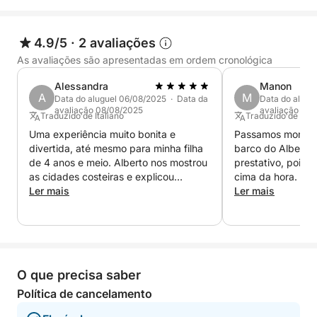
penhascos escarpados e vistas panorâmicas de tirar
o fôlego.
4.9/5
·
2 avaliações
Durante o passeio, você terá bastante água para se
As avaliações são apresentadas em ordem cronológica
refrescar e um aparelho de som para acompanhar
Alessandra
Manon
sua viagem com sua música favorita, criando a
A
M
Data do aluguel 06/08/2025 · Data da
Data do alugu
atmosfera perfeita. Uma experiência completa, ideal
avaliação 08/08/2025
avaliação 04
Traduzido de Italiano
Traduzido de Ingl
para quem busca relaxamento, beleza, história e um
Uma experiência muito bonita e
Passamos moment
gostinho das maravilhas mais icônicas do Lago de
divertida, até mesmo para minha filha
barco do Alberto. 
Garda.
de 4 anos e meio. Alberto nos mostrou
prestativo, pois 
as cidades costeiras e explicou
cima da hora.
algumas curiosidades locais.
Ler mais
Ler mais
O que precisa saber
Política de cancelamento