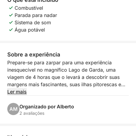
Combustível
Parada para nadar
Sistema de som
Água potável
Sobre a experiência
Prepare-se para zarpar para uma experiência
inesquecível no magnífico Lago de Garda, uma
viagem de 4 horas que o levará a descobrir suas
margens mais fascinantes, suas ilhas pitorescas e
suas vilas icônicas! Partindo do pitoresco Porto
Ler mais
Torchio, em Manerba del Garda, você embarcará
em uma excursão exclusiva que lhe proporcionará
Organizado por Alberto
AM
vistas de tirar o fôlego e momentos de puro
2 avaliações
relaxamento.
Nosso itinerário, com horários flexíveis das 9h às