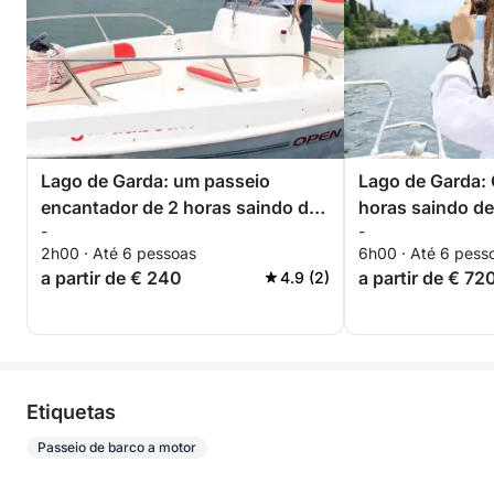
Lago de Garda: um passeio
Lago de Garda: 
encantador de 2 horas saindo de
horas saindo d
-
-
Manerba
experiência ine
2h00 · Até 6 pessoas
6h00 · Até 6 pess
a partir de € 240
a partir de € 72
4.9 (2)
Etiquetas
Passeio de barco a motor