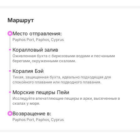
что есть на Кипре всего за несколько часов.
Отправляясь из порта Пафоса, круиз начинается с
Маршрут
панорамных видов на маяк и средневековый
замок, а затем направляется на север к
Mесто отправления:
Paphos Port, Paphos, Cyprus
Коралловому заливу. Проходя мимо этого
знакового участка побережья, наслаждайтесь
Коралловый залив
видами золотых скал, спокойных синих морей и
Оживленная бухта с бирюзовыми водами и песчаными
берегами, окруженными скалами.
пышных внутренних холмов за ним.
Коралия Бэй
Тихая, защищенная бухта, идеально подходящая для
Путешествие продолжается к знаменитым
спокойного плавания или подводного плавания.
Морским пещерам Пейи — естественным
Морские пещеры Пейи
скальным образованиям, высеченным ветром и
Исследуйте впечатляющие пещеры и арки, высеченные в
волнами в арки и туннели вдоль скал. Именно
скалах у моря.
здесь лодка встает на якорь для освежающей
Bозвращение в:
остановки для купания в кристально чистых
Paphos Port, Paphos, Cyprus
водах с видом на окружающие вас пещеры.
На борту можно приобрести еду и напитки,