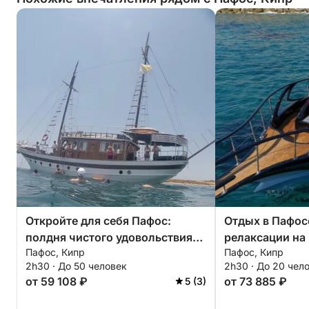
Откройте для себя Пафос:
Отдых в Пафосе
полдня чистого удовольствия
релаксации на
Пафос, Кипр
Пафос, Кипр
на борту гулета.
2h30 · До 50 человек
2h30 · До 20 чел
от 59 108 ₽
от 73 885 ₽
5 (3)