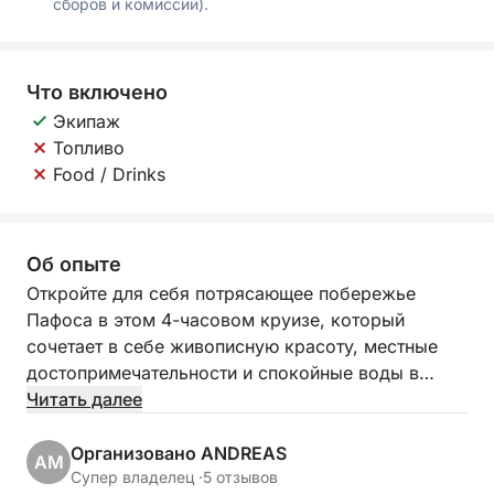
сборов и комиссии).
Что включено
Экипаж
Топливо
Food / Drinks
Об опыте
Откройте для себя потрясающее побережье
Пафоса в этом 4-часовом круизе, который
сочетает в себе живописную красоту, местные
достопримечательности и спокойные воды в
идеальном коротком побеге. Независимо от того,
Читать далее
ищете ли вы релаксацию, моменты для
фотографий или освежающего купания в море,
Организовано ANDREAS
AM
это прибрежное путешествие предлагает лучшее,
Супер владелец ·
5 отзывов