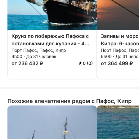
идеально подходит для тех, кто ищет
расслабляющий отдых на солнце с
возможностью освежиться в кристально чистых
водах Кипра.
Круиз по побережью Пафоса с
Заливы и мор
остановками для купания – 4
Кипра: 6-часов
Порт Пафос, Пафос, Кипр
Порт Пафос, Пафо
часа
4h00 · До 31 человек
6h00 · До 31 чел
от 236 432 ₽
от 364 499 ₽
0 (0)
Похожие впечатления рядом с Пафос, Кипр