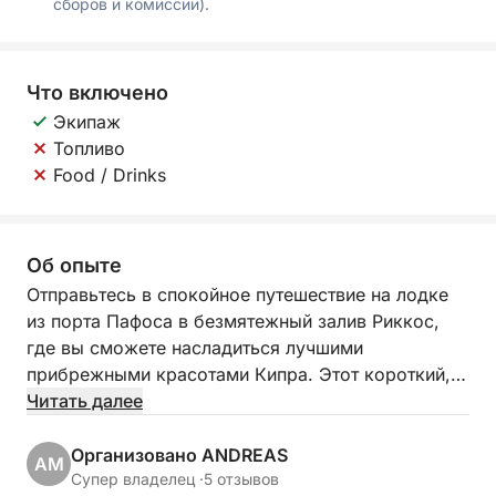
сборов и комиссии).
Что включено
Экипаж
Топливо
Food / Drinks
Об опыте
Отправьтесь в спокойное путешествие на лодке
из порта Пафоса в безмятежный залив Риккос,
где вы сможете насладиться лучшими
прибрежными красотами Кипра. Этот короткий,
но расслабляющий круиз предлагает простой
Читать далее
способ насладиться бирюзовыми водами,
живописными скалами и нежным морским
Организовано ANDREAS
AM
бризом, которые делают этот регион таким
Супер владелец ·
5 отзывов