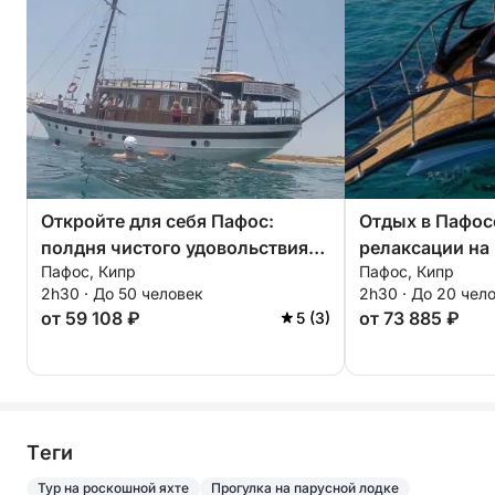
Откройте для себя Пафос:
Отдых в Пафосе
полдня чистого удовольствия
релаксации на
Пафос, Кипр
Пафос, Кипр
на борту гулета.
2h30 · До 50 человек
2h30 · До 20 чел
от 59 108 ₽
от 73 885 ₽
5 (3)
Tеги
Тур на роскошной яхте
Прогулка на парусной лодке