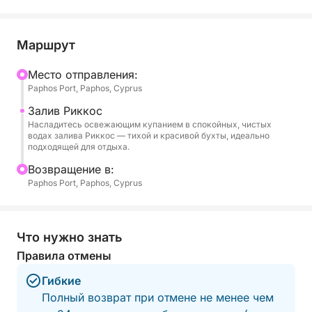
особенным.
Отправляясь из порта Пафоса, полюбуйтесь
Маршрут
видом на очаровательную гавань, средневековый
замок и исторический маяк, которые
Mесто отправления:
Paphos Port, Paphos, Cyprus
выстроились вдоль набережной. Затем лодка
будет скользить вдоль береговой линии,
Залив Риккос
демонстрируя потрясающие скалы и кристально
Насладитесь освежающим купанием в спокойных, чистых
водах залива Риккос — тихой и красивой бухты, идеально
чистые воды, которые определяют этот район.
подходящей для отдыха.
Путешествие предлагает множество
Bозвращение в:
возможностей сделать фотографии живописного
Paphos Port, Paphos, Cyprus
берега и спокойного моря.
По прибытии в залив Риккос приготовьтесь быть
Что нужно знать
пораженными его красотой. Залив — это тихое
Правила отмены
место, известное своими чистыми водами и
природными окрестностями. Это идеальное
Гибкие
место, чтобы освежиться, поплавать с маской
Полный возврат при отмене не менее чем
или просто расслабиться и насладиться