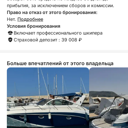
experience
прибытия, за исключением сборов и комиссии.
пейзажам побережья Палермо с остановками на
Право на отказ от этого бронирования:
предоставленных пляжах.
Нет.
Подробнее
Условия бронирования
🤿 Сноркелинг и плавание – откройте для себя
Включает профессионального шкипера
яркую морскую жизнь Капо Галло.
Страховой депозит : 39 008 ₽
🏖️ Однодневная поездка на пляж Монделло –
позагорайте и пообедайте у моря.
Больше впечатлений от этого владельца
☕ Бесплатные угощения на борту:
Наслаждайтесь бесплатными круассанами и кофе
на борту во время вашей экскурсии! 🍩☕
🚗 Трансфер:
Мы предлагаем трансферы в порт и обратно для
групп до 8 человек в радиусе 5 км.
⚓ Аренда шкипера: