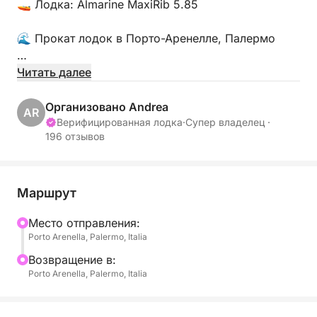
🚤 Лодка: Almarine MaxiRib 5.85
🌊 Прокат лодок в Порто-Аренелле, Палермо
📍 Местоположение:
Читать далее
Порто-Аренелла - Мола Форанео Скало Нуово,
площадь Тоннара, Палермо 90142
Организовано Andrea
AR
Верифицированная лодка
·
Супер владелец ·
196 отзывов
👥 Максимальная вместимость: 8 человек
🛠️ Удобства:
• Bluetooth для музыки и связи
Маршрут
• Удобные сиденья
Mесто отправления:
• Солнцезащитный тент
Porto Arenella, Palermo, Italia
• Лестница для купания
• Спасательное оборудование, включая
Bозвращение в:
Porto Arenella, Palermo, Italia
спасательные жилеты
🌅 Исследуйте прекрасные воды Палермо; Вот