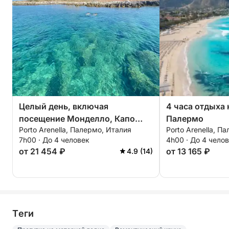
Целый день, включая
4 часа отдыха
посещение Монделло, Капо
Палермо
Porto Arenella, Палермо, Италия
Porto Arenella, П
Галло и Нефтяной пещеры.
7h00 · До 4 человек
4h00 · До 4 чело
от 21 454 ₽
от 13 165 ₽
4.9 (14)
Tеги