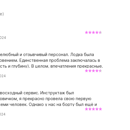
е)
2024
желюбный и отзывчивый персонал. Лодка была
новением. Единственная проблема заключалась в
сть и глубину). В целом, впечатления прекрасные.
2024
евосходный сервис. Инструктаж был
овичком, я прекрасно провела свою первую
еми человек. Однако у нас на борту был ещё и
й раз, если нас снова будет семь, мы, вероятно,
024