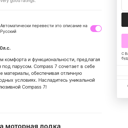
very good ratings.
Автоматически перевести это описание на
Русский
0л.с.
С В
буд
м комфорта и функциональности, предлагая 
 под парусом. Compass 7 сочетает в себе 
 материалы, обеспечивая отличную 
одных условиях. Насладитесь уникальной 
люзивной Compass 7!
а моторная лодка