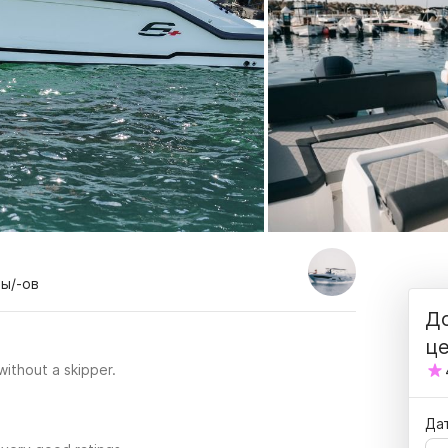
-ы/-ов
До
ц
 without a skipper.
Да