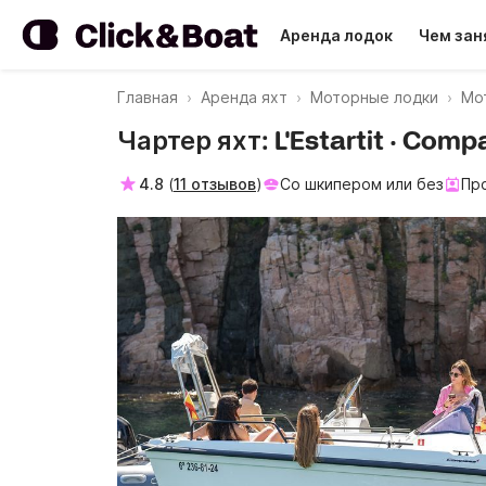
Аренда лодок
Чем зан
Главная
Аренда яхт
Моторные лодки
Мот
Чартер яхт: L'Estartit · Com
4.8
(
11 отзывов
)
Со шкипером или без
Пр