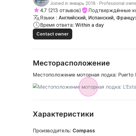
Joined in январь 2018
·
Professional own
4.7
(
213 отзывов
)
Подтверждённые к
Языки :
Английский, Испанский, Францу
Время ответа:
Within a day
Contact owner
Месторасположение
Местоположение моторная лодка:
Puerto D
Характеристики
Производитель:
Compass