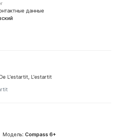
er
онтактные данные
зский
e L'estartit, L'estartit
Модель:
Compass 6+