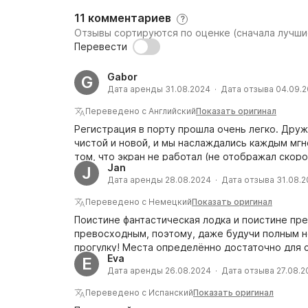
11 комментариев
?
Отзывы сортируются по оценке (сначала лучши
Перевести
Gabor
G
Дата аренды 31.08.2024 · Дата отзыва 04.09.
Переведено с Английский
Показать оригинал
Регистрация в порту прошла очень легко. Дру
чистой и новой, и мы наслаждались каждым мг
том, что экран не работал (не отображал скоро
Jan
J
Дата аренды 28.08.2024 · Дата отзыва 31.08.
Переведено с Немецкий
Показать оригинал
Поистине фантастическая лодка и поистине пр
превосходным, поэтому, даже будучи полным н
прогулку! Места определённо достаточно для с
Eva
E
круг, который занимал много места. В следующи
Дата аренды 26.08.2024 · Дата отзыва 27.08.2
выберем лодку чуть большего размера.
Переведено с Испанский
Показать оригинал