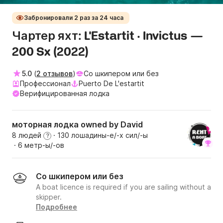
Забронировали 2 раз за 24 часа
Чартер яхт: L'Estartit · Invictus —
200 Sx (2022)
5.0
(
2 отзывов
)
Со шкипером или без
Профессионал
Puerto De L'estartit
Верифицированная лодка
моторная лодка owned by David
8 людей
· 130 лошадины-е/-х сил/-ы
?
· 6 метр-ы/-ов
Со шкипером или без
A boat licence is required if you are sailing without a
skipper.
Подробнее