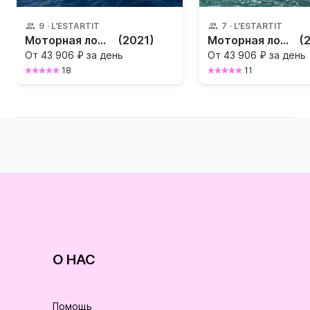
9
·
L'ESTARTIT
7
·
L'ESTARTIT
Моторная лодка Marinello 22 200л.с.
(2021)
Моторная лодка Compass Compass 6+ 150л.с.
(
От
43 906 ₽ за день
От
43 906 ₽ за день
18
11
О НАС
Помощь