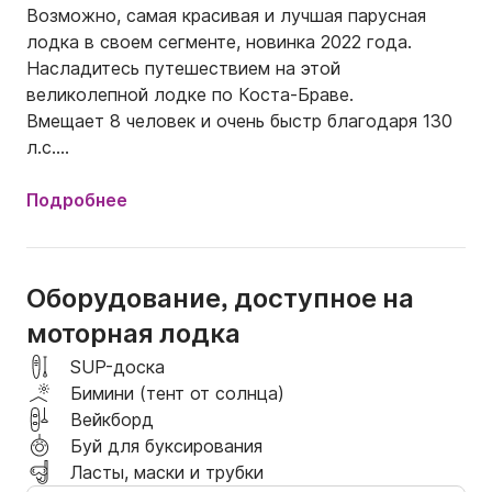
Возможно, самая красивая и лучшая парусная 
лодка в своем сегменте, новинка 2022 года.

Насладитесь путешествием на этой 
великолепной лодке по Коста-Браве.

Вмещает 8 человек и очень быстр благодаря 130 
л.с.

В Эстартите находятся лучшие бухты Коста-
Бравы и наши фантастические острова Медес.

Подробнее
Идеальное место для проведения великолепного 
дня.
Оборудование, доступное на
моторная лодка
SUP-доска
Бимини (тент от солнца)
Вейкборд
Буй для буксирования
Ласты, маски и трубки