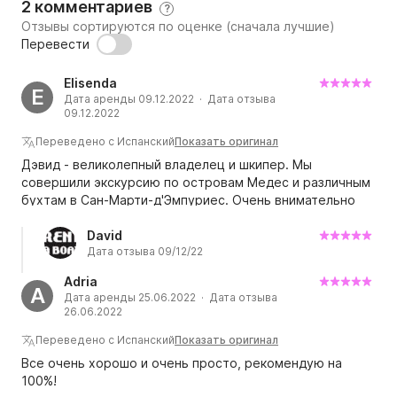
2 комментариев
?
Отзывы сортируются по оценке (сначала лучшие)
Перевести
Elisenda
E
Дата аренды 09.12.2022 · Дата отзыва
09.12.2022
Переведено с Испанский
Показать оригинал
Дэвид - великолепный владелец и шкипер. Мы
совершили экскурсию по островам Медес и различным
бухтам в Сан-Марти-д'Эмпуриес. Очень внимательно
выполнял все наши указания. Отличная экскурсия. Я
рекомендую это вам.
David
Дата отзыва 09/12/22
Adria
A
Дата аренды 25.06.2022 · Дата отзыва
26.06.2022
Переведено с Испанский
Показать оригинал
Все очень хорошо и очень просто, рекомендую на
100%!