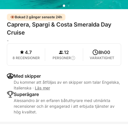
Bokad 2 gånger senaste 24h
Caprera, Spargi & Costa Smeralda Day
Cruise
-
4.7
12
8h00
8 RECENSIONER
PERSONER
VARAKTIGHET
Med skipper
Du kommer att åtföljas av en skipper som talar Engelska,
Italienska
·
Läs mer
Superägare
Alessandro är en erfaren båtuthyrare med utmärkta
recensioner och är engagerad i att erbjuda tjänster av
hög kvalitet.