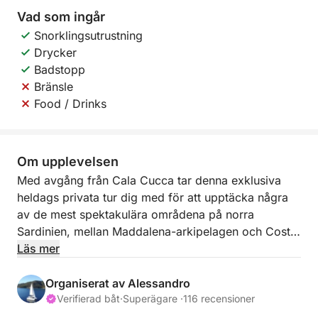
Vad som ingår
Snorklingsutrustning
Drycker
Badstopp
Bränsle
Food / Drinks
Om upplevelsen
Med avgång från Cala Cucca tar denna exklusiva
heldags privata tur dig med för att upptäcka några
av de mest spektakulära områdena på norra
Sardinien, mellan Maddalena-arkipelagen och Costa
Smeralda. En dag utformad för dig som vill uppleva
Läs mer
havet i total avkoppling, mitt bland kristallklart
vatten, gömda vikar och unika naturlandskap.
Organiserat av Alessandro
Verifierad båt
·
Superägare ·
116 recensioner
Seglet börjar i riktning mot Caprera, en av de mest