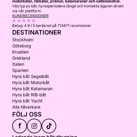
motorbåtar, ribbåtar, pråmar, katamaraner och vattenskotrar.
Välj typ av båt, hyresperiodens längd och kontakta ägaren direkt
via vår plattform.
KUNDRECENSIONER
Betyg:
4.9 / 5
beräknat på 713471 recensioner
DESTINATIONER
Stockholm
Göteborg
Kroatien
Grekland
Italien
Spanien
Hyra båt Segelbåt
Hyra båt Motorbåt
Hyra båt Katamaran
Hyra båt RIB-båt
Hyra båt Yacht
Alla tillverkare
FÖLJ OSS
f