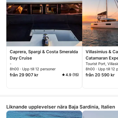
förväg att det inte fanns någon
luftkonditionering, gjorde det en
betydande skillnad under de varmare
dagarna. Vi skulle också ha uppskattat
ett bättre utrustat pentry, inklusive
saker som en kapselmaskin för kaffe,
en brödrost och extra köksredskap.
Inte heller några kuddar för alla
passagerare. Strandhanddukar fanns
inte heller tillgängliga ombord, trots att
Caprera, Spargi & Costa Smeralda
Villasimius & C
vi hade förväntat oss det.
Day Cruise
Catamaran Expe
Sammantaget hade vi en fantastisk
-
Tourist Port, Villasi
upplevelse, framför allt tack vare
8h00 · Upp till 12 personer
8h00 · Upp till 12 
besättningens professionalism och
från 29 907 kr
från 20 590 kr
4.9 (15)
värme.
Liknande upplevelser nära Baja Sardinia, Italien