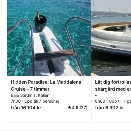
Hidden Paradise: La Maddalena
Låt dig förtroll
Cruise – 7 timmar
skärgård med en 
Baja Sardinia, Italien
-
Sardinia
7h00 · Upp till 7 personer
8h00 · Upp till 7 p
från 16 104 kr
från 6 902 kr
4.9 (27)