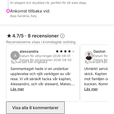
elegans, perfekt för dig som söker en oförglömlig
En elegant och skyddad vik, perfekt för ett sista dopp.
dag på en båt.
Ankomst tillbaka vid:
Baja Sardinia, Italy
4.7/5
·
8 recensioner
Recensionerna visas i kronologisk ordning
alessandra
Gaston
A
Datum för uthyrningen 2026-08-01 ·
Datum för ut
Datum för recensionen 2026-08-05
Datum för re
Översatt från Engelska
Översatt från Sp
Sammantaget hade vi en underbar
Utmärkt service. 
upplevelse och njöt verkligen av vår
skick. Kapten Ma
resa. Vi vill särskilt tacka vår kapten,
mot familjen och 
Alessandro, och vår steward, Mateo.
kocken. Kommunikationen med
De var otroligt vänliga,
Läs mer
Alessandro var s
Läs mer
uppmärksamma och hjälpsamma
Tyvärr kunde vi in
under hela charterturen. De gjorde
vi ville. Jag föresl
konsekvent mer än vad som
tvådagarsutflykt. Vi kommer definitivt
Visa alla 8 kommentarer
förväntades för att se till att alla i vår
att boka igen. Vi 