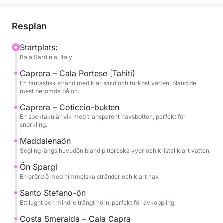
fängslande öarna i skärgården, känd för sina orörda
stränder och karibiska hav. Här är några av
Resplan
Sardiniens mest ikoniska vikar, perfekta för bad och
snorkling.
Startplats:
Baja Sardinia, Italy
Turen fortsätter mot La Maddalena och ön Spargi,
Caprera – Cala Portese (Tahiti)
där naturen förblir orörd och stränderna erbjuder
En fantastisk strand med klar sand och turkost vatten, bland de
mest berömda på ön.
hisnande landskap. Under dagen planeras flera
stopp för bad och avkoppling ombord, medan man
Caprera – Coticcio-bukten
En spektakulär vik med transparent havsbotten, perfekt för
njuter av solen och det turkosa havet. På
snorkling.
eftermiddagen återvänder vi till Costa Smeralda och
Maddalenaön
seglar längs eleganta och natursköna kuststräckor
Segling längs huvudön bland pittoreska vyer och kristallklart vatten.
tills vi når exklusiva vikar som Cala Capra och ön
Santo Stefano, perfekta för ett sista stopp innan vi
Ön Spargi
En orörd ö med himmelska stränder och klart hav.
återvänder.
Santo Stefano-ön
En komplett upplevelse som kombinerar
Ett lugnt och mindre trångt hörn, perfekt för avkoppling.
skärgårdens vackraste vatten med Costa Smeraldas
Costa Smeralda – Cala Capra