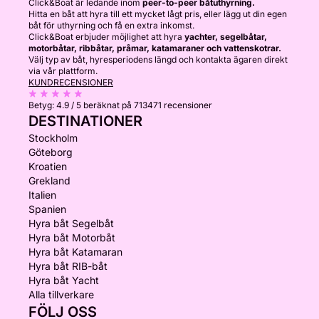
Click&Boat är ledande inom
peer-to-peer båtuthyrning.
Hitta en båt att hyra till ett mycket lågt pris, eller lägg ut din egen
båt för uthyrning och få en extra inkomst.
Click&Boat erbjuder möjlighet att hyra
yachter, segelbåtar,
motorbåtar, ribbåtar, pråmar, katamaraner och vattenskotrar.
Välj typ av båt, hyresperiodens längd och kontakta ägaren direkt
via vår plattform.
KUNDRECENSIONER
Betyg:
4.9 / 5
beräknat på 713471 recensioner
DESTINATIONER
Stockholm
Göteborg
Kroatien
Grekland
Italien
Spanien
Hyra båt Segelbåt
Hyra båt Motorbåt
Hyra båt Katamaran
Hyra båt RIB-båt
Hyra båt Yacht
Alla tillverkare
FÖLJ OSS