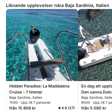
Liknande upplevelser nära Baja Sardinia, Italien
Hidden Paradise: La Maddalena
En dag att uppt
Cruise – 7 timmar
Den sanna Dolce
Baja Sardinia, Italien
Baja Sardinia, Itali
motorbåt
7h00 · Upp till 7 personer
9h00 · Upp till 7 p
från 15 806 kr
från 5 080 kr
4.9 (27)