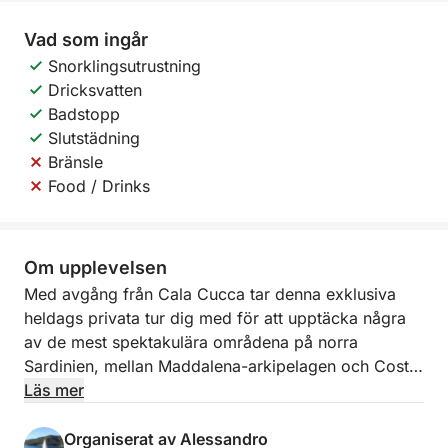
Vad som ingår
Snorklingsutrustning
Dricksvatten
Badstopp
Slutstädning
Bränsle
Food / Drinks
Om upplevelsen
Med avgång från Cala Cucca tar denna exklusiva
heldags privata tur dig med för att upptäcka några
av de mest spektakulära områdena på norra
Sardinien, mellan Maddalena-arkipelagen och Costa
Smeralda. En dag utformad för dig som vill uppleva
Läs mer
havet i total avkoppling, mitt bland kristallklart
vatten, gömda vikar och unika naturlandskap.
Organiserat av Alessandro