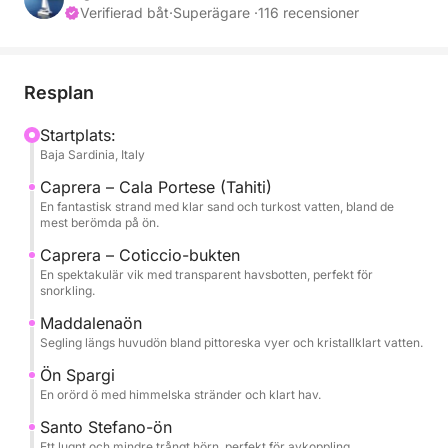
Verifierad båt
·
Superägare ·
116 recensioner
Seglet börjar i riktning mot Caprera, en av de mest
fängslande öarna i skärgården, känd för sina orörda
stränder och karibiska hav. Här är några av
Resplan
Sardiniens mest ikoniska vikar, perfekta för bad och
snorkling.
Startplats:
Baja Sardinia, Italy
Turen fortsätter mot La Maddalena och ön Spargi,
Caprera – Cala Portese (Tahiti)
där naturen förblir orörd och stränderna erbjuder
En fantastisk strand med klar sand och turkost vatten, bland de
mest berömda på ön.
hisnande landskap. Under dagen planeras flera
stopp för bad och avkoppling ombord, medan man
Caprera – Coticcio-bukten
En spektakulär vik med transparent havsbotten, perfekt för
njuter av solen och det turkosa havet. På
snorkling.
eftermiddagen återvänder vi till Costa Smeralda och
Maddalenaön
seglar längs eleganta och natursköna kuststräckor
Segling längs huvudön bland pittoreska vyer och kristallklart vatten.
tills vi når exklusiva vikar som Cala Capra och ön
Santo Stefano, perfekta för ett sista stopp innan vi
Ön Spargi
En orörd ö med himmelska stränder och klart hav.
återvänder.
Santo Stefano-ön
En komplett upplevelse som kombinerar
Ett lugnt och mindre trångt hörn, perfekt för avkoppling.