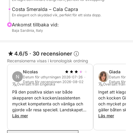
skärgårdens vackraste vatten med Costa Smeraldas
Costa Smeralda – Cala Capra
elegans, perfekt för dig som söker en oförglömlig
En elegant och skyddad vik, perfekt för ett sista dopp.
dag på en båt.
Ankomst tillbaka vid:
Baja Sardinia, Italy
4.6/5
·
30 recensioner
Recensionerna visas i kronologisk ordning
Nicolas
Giada
N
Datum för uthyrningen 2026-07-26 ·
Datum för uth
Datum för recensionen 2026-08-02
Datum för re
Översatt från Engelska
Översatt från Ital
På den positiva sidan var både
Inget att klaga p
skepparen och kocken/assistenten
och kocken Giorg
mycket kompetenta och vänliga och
och mycket profes
gjorde vår resa speciell. Landskapet
gäller båten ska
under vår resa var enastående och
Läs mer
en generator, ell
Läs mer
sammantaget hade vi en drömresa.
av en lämplig gene
Mindre positivt var kommunikationen
generera ström när