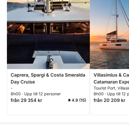
ungefärliga kostnader) Angående
båtens skick hade ett av badrummen
en riktigt dålig lukt som var ganska
obehaglig.
Caprera, Spargi & Costa Smeralda
Villasimius & C
Day Cruise
Catamaran Expe
-
Tourist Port, Villasi
8h00 · Upp till 12 personer
8h00 · Upp till 12 
från 29 354 kr
från 20 209 kr
4.9 (15)