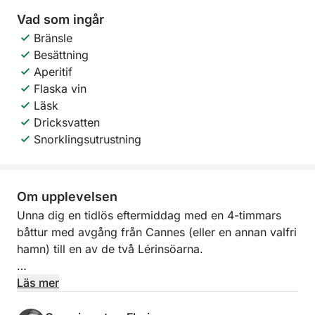
Vad som ingår
Bränsle
Besättning
Aperitif
Flaska vin
Läsk
Dricksvatten
Snorklingsutrustning
Om upplevelsen
Unna dig en tidlös eftermiddag med en 4-timmars
båttur med avgång från Cannes (eller en annan valfri
hamn) till en av de två Lérinsöarna.
På agendan: lugn segling längs den franska rivieran,
Läs mer
bad i avskilda vikar och stunder av absolut