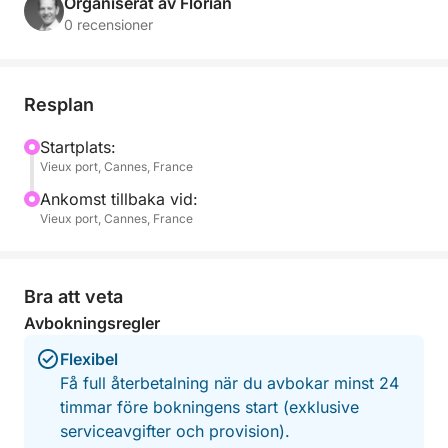
avkoppling utanför kusten i en av de vackraste
Organiserat av Florian
vikarna i Medelhavet. Från det ögonblick du sätter
0 recensioner
segel kan du njuta av komforten ombord och låta
dig fängslas av de fridfulla havslandskapen.
Resplan
En första badpaus låter dig dyka ner i kristallklart
vatten och utforska havsbotten med den
Startplats:
Vieux port, Cannes, France
medföljande snorkelutrustningen. Sent på
eftermiddagen släpps ankaret utanför Lérinsöarna:
Ankomst tillbaka vid:
bad, avkoppling och trevlighet kommer att fylla
Vieux port, Cannes, France
denna unika stund, perfekt för att fullt ut njuta av det
gyllene ljuset på den sena eftermiddagen.
Bra att veta
För att förhöja denna upplevelse serveras en
Avbokningsregler
gemytlig aperitif ombord: förrätter, läsk, vatten och
Flexibel
naturligtvis en kyld flaska rosé för att komplettera
Få full återbetalning när du avbokar minst 24
denna idylliska miljö.
timmar före bokningens start (exklusive
serviceavgifter och provision).
Ingår i upplevelsen: en mängd olika aperitifer, läsk,