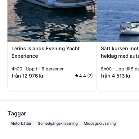
Lérins Islands Evening Yacht
Sätt kursen mot
Experience
heldag med aute
-
-
Cannes på en s
4h00 · Upp till 8 personer
8h00 · Upp till 5 p
från 12 976 kr
från 4 513 kr
4.4 (7)
Taggar
Motorbåttur
Solnedgångskryssning
Middagskryssning