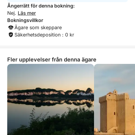
rosé, vatten, snorkelutrustning och badtid.
Ångerrätt för denna bokning:
Nej.
Läs mer
Låt dig förföras av en intim och elegant
Bokningsvillkor
eftermiddagskryssning till Lérinsöarna. Boka din
Ägare som skeppare
avkopplande havsupplevelse nu och njut av magiska
Säkerhetsdeposition : 0 kr
stunder utanför Franska Rivieran!
Fler upplevelser från denna ägare