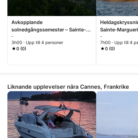
Avkopplande
Heldagskryssning
solnedgångssemester – Sainte-
Sainte-Margueri
-
-
Marguerite-ön
Honorat
3h00 · Upp till 4 personer
7h00 · Upp till 4 p
0 (0)
0 (0)
Liknande upplevelser nära Cannes, Frankrike