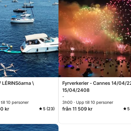
 LÉRINSöarna \
Fyrverkerier - Cannes 14/04/
15/04/2408
-
till 10 personer
3h00 · Upp till 10 personer
60 kr
från 11 509 kr
5 (23)
5