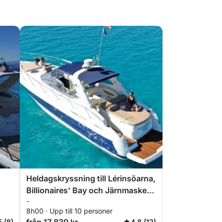
Heldagskryssning till Lérinsöarna,
Billionaires' Bay och Järnmaskens
-
slott
8h00 · Upp till 10 personer
5 (8)
4.8 (12)