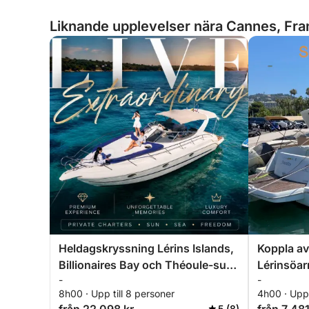
Liknande upplevelser nära Cannes, Fra
Heldagskryssning Lérins Islands,
Koppla av
Billionaires Bay och Théoule-sur-
Lérinsöar
-
-
Mer
Specialrab
8h00 · Upp till 8 personer
4h00 · Upp 
5 (8)