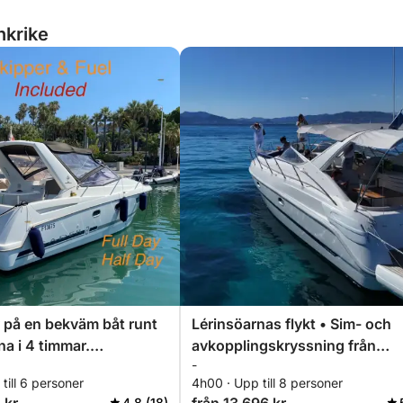
nkrike
 på en bekväm båt runt
Lérinsöarnas flykt • Sim- och
na i 4 timmar.
avkopplingskryssning från
-
att för par!
Cannes
till 6 personer
4h00 · Upp till 8 personer
4.8 (18)