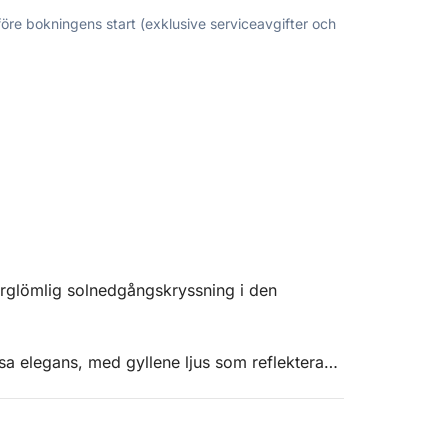
före bokningens start (exklusive serviceavgifter och
rglömlig solnedgångskryssning i den
ösa elegans, med gyllene ljus som reflekteras
tmosfären blir lugn och intim, långt från
tt koppla av och njuta fullt ut av ögonblickets