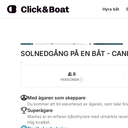
Hyra båt
S
SOLNEDGÅNG PÅ EN BÅT - CA
-
8
PERSONER
Med ägaren som skeppare
Du kommer att bli eskorterad av ägaren, som talar En
Superägare
Mantas är en erfaren båtuthyrare med utmärkta recens
hög kvalitet.