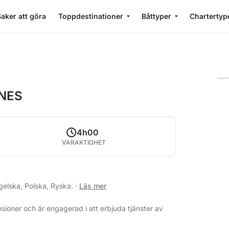
aker att göra
Toppdestinationer
Båttyper
Chartertyp
NNES
4h00
VARAKTIGHET
gelska, Polska, Ryska.
·
Läs mer
ioner och är engagerad i att erbjuda tjänster av