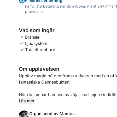
Flexibel avbokning
Få full återbetalning när du avbokar minst 24 timmar 
provision).
Vad som ingår
Bränsle
Ljudsystem
Toalett ombord
Om upplevelsen
Upplev magin på den franska rivieran med en ofö
fantastiska Cannesbukten.
När du lämnar hamnen avslöjar kustlinjen sin tidl
på vattnet och staden som sakta övergår i kväll. A
Läs mer
dagsfolket, och erbjuder den perfekta miljön för a
skönhet.
Organiserat av Mantas