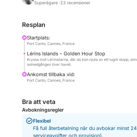
Superägare ·
23 recensioner
När du seglar mot Lérinsöarna kommer du att uppt
Cannes, omgiven av kristallklart vatten och orörd n
Resplan
uppfriskande dopp, varva ner ombord eller helt en
himlen förvandlas till nyanser av guld, rosa och dj
Startplats:
Port Canto, Cannes, France
Ombord är allt utformat för att förbättra din uppl
Lérins Islands – Golden Hour Stop
havets lugn eller firar ett speciellt ögonblick. S
Kryssa mot Lérinsöarna, där du kan njuta av ett lugnt stopp, sim
atmosfär, vilket gör att varje detalj känns mer sp
solnedgången över havet.
Ankomst tillbaka vid:
När solen försvinner bakom horisonten börjar kustl
Port Canto, Cannes, France
perspektiv på Cannes på natten – elegant, livfull 
Perfekt för par, vänner eller små grupper, fånga
Bra att veta
sanna essens: enkel skönhet, avkoppling och oför
Avbokningsregler
Flexibel
Få full återbetalning när du avbokar minst 2
serviceavgifter och provision).