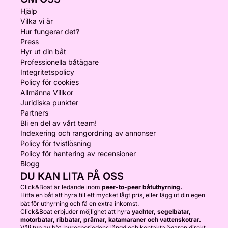
Hjälp
Vilka vi är
Hur fungerar det?
Press
Hyr ut din båt
Professionella båtägare
Integritetspolicy
Policy för cookies
Allmänna Villkor
Juridiska punkter
Partners
Bli en del av vårt team!
Indexering och rangordning av annonser
Policy för tvistlösning
Policy för hantering av recensioner
Blogg
DU KAN LITA PÅ OSS
Click&Boat är ledande inom
peer-to-peer båtuthyrning.
Hitta en båt att hyra till ett mycket lågt pris, eller lägg ut din egen
båt för uthyrning och få en extra inkomst.
Click&Boat erbjuder möjlighet att hyra
yachter, segelbåtar,
motorbåtar, ribbåtar, pråmar, katamaraner och vattenskotrar.
Välj typ av båt, hyresperiodens längd och kontakta ägaren direkt