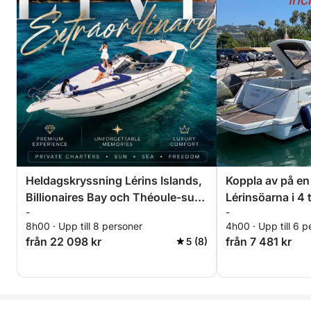
Heldagskryssning Lérins Islands,
Koppla av på en
Billionaires Bay och Théoule-sur-
Lérinsöarna i 4 
-
-
Mer
Specialrabatt fö
8h00 · Upp till 8 personer
4h00 · Upp till 6 p
från 22 098 kr
från 7 481 kr
5 (8)