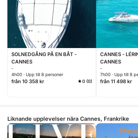
(kylskåp och en gratis kylbox kommer att finnas
tillgänglig).
Jag kan göra korta videor under hela dagsturen med
drönare, GoPro-undervattenskameror och
telefonkameror för 150 €.
SOLNEDGÅNG PÅ EN BÅT -
CANNES - LÉRIN
Jag väntar på dig ombord.
CANNES
CANNES
-
-
4h00 · Upp till 8 personer
7h00 · Upp till 8 p
från 10 358 kr
från 11 498 kr
0 (0)
Liknande upplevelser nära Cannes, Frankrike