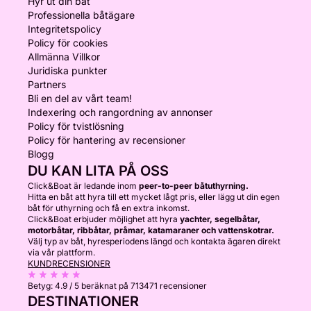
Hyr ut din båt
Professionella båtägare
Integritetspolicy
Policy för cookies
Allmänna Villkor
Juridiska punkter
Partners
Bli en del av vårt team!
Indexering och rangordning av annonser
Policy för tvistlösning
Policy för hantering av recensioner
Blogg
DU KAN LITA PÅ OSS
Click&Boat är ledande inom
peer-to-peer båtuthyrning.
Hitta en båt att hyra till ett mycket lågt pris, eller lägg ut din egen
båt för uthyrning och få en extra inkomst.
Click&Boat erbjuder möjlighet att hyra
yachter, segelbåtar,
motorbåtar, ribbåtar, pråmar, katamaraner och vattenskotrar.
Välj typ av båt, hyresperiodens längd och kontakta ägaren direkt
via vår plattform.
KUNDRECENSIONER
Betyg:
4.9 / 5
beräknat på 713471 recensioner
DESTINATIONER