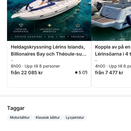
Heldagskryssning Lérins Islands,
Koppla av på en
Billionaires Bay och Théoule-sur-
Lérinsöarna i 4 
-
-
Mer
Specialrabatt fö
8h00 · Upp till 8 personer
4h00 · Upp till 6 p
från 22 085 kr
från 7 477 kr
5 (7)
Taggar
Motorbåttur
Klassisk båttur
Lyxjaktstur