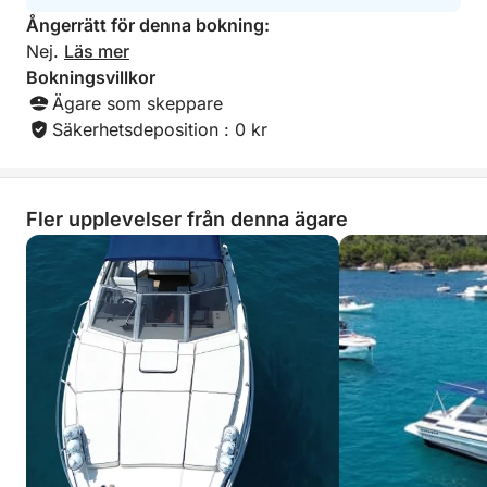
hytt utrustad med kylskåp, dusch och toalett. En
Ångerrätt för denna bokning:
bred badplattform ger enkel tillgång till havet.
Nej.
Läs mer
Bokningsvillkor
För att förbättra din upplevelse ingår
Ägare som skeppare
snorkelutrustning, och ytterligare aktiviteter som
Säkerhetsdeposition : 0 kr
ståpaddling och transparent kajak finns tillgängliga
på begäran. Ett Bluetooth-ljudsystem låter dig njuta
av musik hela dagen.
Fler upplevelser från denna ägare
Du kan ta med egen mat och dryck eller välja
catering ombord eller restaurangrekommendationer.
Observera att bränsle ingår för Monaco-rutten,
medan alternativa destinationer kan medföra extra
kostnader.
Denna upplevelse erbjuder den perfekta
kombinationen av avkoppling, utforskning och
Riviera-livsstil.