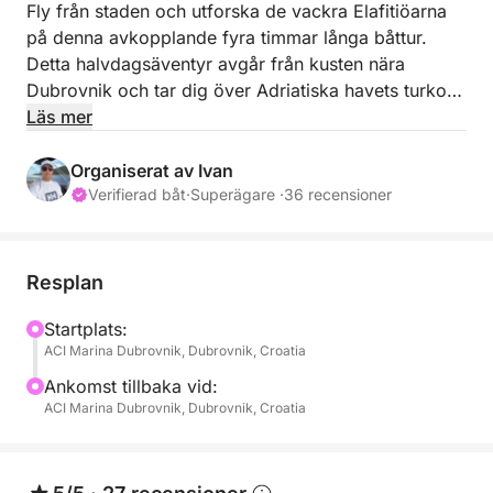
Fly från staden och utforska de vackra Elafitiöarna
på denna avkopplande fyra timmar långa båttur.
Detta halvdagsäventyr avgår från kusten nära
Dubrovnik och tar dig över Adriatiska havets turkosa
vatten för att upptäcka de charmiga öarna Koločep,
Läs mer
Lopud och Šipan.
Organiserat av Ivan
Skeppare och värdinna kommer att göra din dag
Verifierad båt
·
Superägare ·
36 recensioner
oförglömlig. Din resa börjar med en kryssning mot
ön Koločep, den närmaste av Elafitiöarna och känd
för sitt kristallklara vatten, gömda grottor och
Resplan
fridfulla natur. Här kan du stanna för ett
uppfriskande dopp eller helt enkelt njuta av den
Startplats:
ACI Marina Dubrovnik, Dubrovnik, Croatia
fantastiska kustutsikten.
Ankomst tillbaka vid:
Turen fortsätter sedan till ön Lopud, känd för sina
ACI Marina Dubrovnik, Dubrovnik, Croatia
sandstränder och avslappnade medelhavsatmosfär.
Du kan besöka den vackra stranden Šunj, en av de
sällsynta sandstränderna i Dubrovnik-området, där