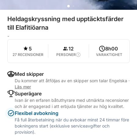
Heldagskryssning med upptäcktsfärder
till Elafitiöarna
-
5
12
8h00
27 RECENSIONER
PERSONER
VARAKTIGHET
Med skipper
Du kommer att åtföljas av en skipper som talar Engelska
·
Läs mer
Superägare
Ivan är en erfaren båtuthyrare med utmärkta recensioner
och är engagerad i att erbjuda tjänster av hög kvalitet.
Flexibel avbokning
Få full återbetalning när du avbokar minst 24 timmar före
bokningens start (exklusive serviceavgifter och
provision).