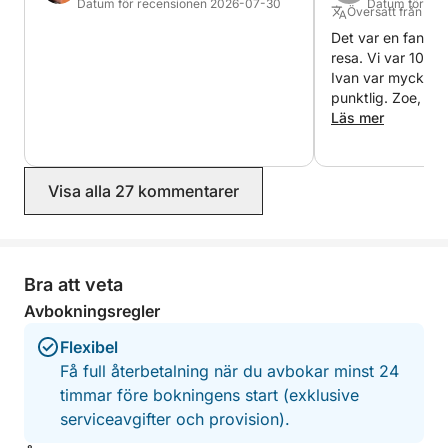
Datum för recensionen 2026-07-30
Datum för re
Översatt från Eng
vikar som ger en glimt av den autentiska livsstilen på
Det var en fantas
de kroatiska öarna.
resa. Vi var 10 per
Ivan var mycket p
Under dagen kan kaptenen göra flera badstopp i
punktlig. Zoe, en 
avskilda vikar beroende på sjöförhållandena och
såg till att alla 
Läs mer
Kommer att göra d
gästernas preferenser.
tveka.
Denna heldagstur är det perfekta sättet att uppleva
Visa alla 27 kommentarer
den naturliga skönheten, kulturen och den
avslappnade atmosfären på Elafitiöarna.
Bra att veta
Avbokningsregler
Flexibel
Få full återbetalning när du avbokar minst 24
timmar före bokningens start (exklusive
serviceavgifter och provision).