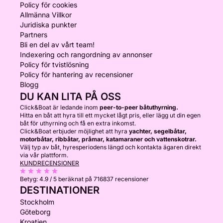
Policy för cookies
Allmänna Villkor
Juridiska punkter
Partners
Bli en del av vårt team!
Indexering och rangordning av annonser
Policy för tvistlösning
Policy för hantering av recensioner
Blogg
DU KAN LITA PÅ OSS
Click&Boat är ledande inom
peer-to-peer båtuthyrning.
Hitta en båt att hyra till ett mycket lågt pris, eller lägg ut din egen
båt för uthyrning och få en extra inkomst.
Click&Boat erbjuder möjlighet att hyra
yachter, segelbåtar,
motorbåtar, ribbåtar, pråmar, katamaraner och vattenskotrar.
Välj typ av båt, hyresperiodens längd och kontakta ägaren direkt
via vår plattform.
KUNDRECENSIONER
Betyg:
4.9 / 5
beräknat på 716837 recensioner
DESTINATIONER
Stockholm
Göteborg
Kroatien