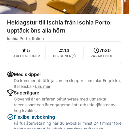
Heldagstur till Ischia från Ischia Porto:
upptäck öns alla hörn
Ischia Porto, Italien
5
14
7h30
9 RECENSIONER
PERSONER
VARAKTIGHET
Med skipper
Du kommer att åtföljas av en skipper som talar Engelska,
Italienska
·
Läs mer
Superägare
Giovanni är en erfaren båtuthyrare med utmärkta
recensioner och är engagerad i att erbjuda tjänster av
hög kvalitet.
Flexibel avbokning
Få full återbetalning när du avbokar minst 24 timmar före
bokningens start (exklusive serviceavgifter och