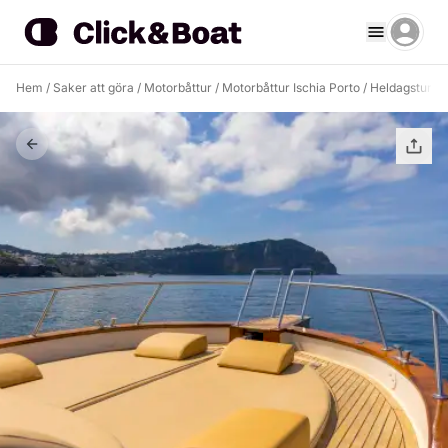
Hem
/
Saker att göra
/
Motorbåttur
/
Motorbåttur Ischia Porto
/
Heldagstur til