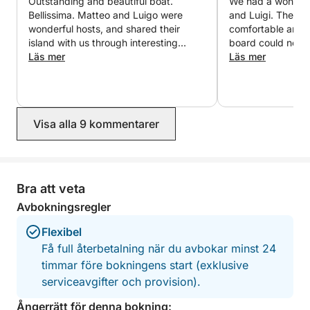
Outstanding and beautiful boat.
We had a wonderf
Bellissima. Matteo and Luigo were
and Luigi. The bo
Det som skiljer den här turen från mängden är dess
wonderful hosts, and shared their
comfortable and 
omfattande resplan, som täcker hela ön på en enda,
island with us through interesting
board could not h
smidig dag.
stories and experiences. A big thank
Läs mer
more accommodati
Läs mer
you from us 🙏
marks for his boat
got the best moo
Din expertguide kommer att avslöja fascinerande
we went. Giovanni
detaljer om Ischias historia, kultur och naturliga
guide and knew th
underverk, vilket gör denna tur inte bara till en
Visa alla 9 kommentarer
administer the be
naturskön flykt utan också en lärorik upplevelse.
really memorable 
Ischia! It was perf
Om du vill upptäcka allt som Ischia har att erbjuda är
Bra att veta
denna båttur det bästa sättet att göra det.
Avbokningsregler
Flexibel
Få full återbetalning när du avbokar minst 24
timmar före bokningens start (exklusive
serviceavgifter och provision).
Ångerrätt för denna bokning: