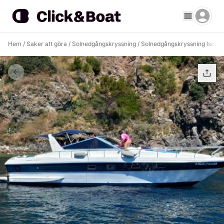
Hem
/
Saker att göra
/
Solnedgångskryssning
/
Solnedgångskryssning Ischia