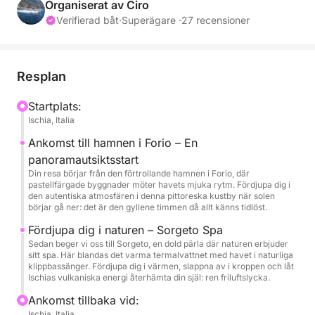
havet. Det är en kort men oförglömlig flykt för att
Organiserat av Ciro
avsluta dagen på det vackraste sättet.
Verifierad båt
·
Superägare ·
27 recensioner
Vi kommer att segla på sen eftermiddag längs
Ischias västra kust, med vårt första stopp vid
Resplan
hamnen i Forio, en vykortsby med färgglada hus och
den ikoniska Chiesa del Soccorso med utsikt över
Startplats:
Ischia, Italia
klipporna. Sedan åker vi mot Sorgeto Bay, känd för
sina naturliga varma källor som rinner från den
Ankomst till hamnen i Forio – En
vulkaniska havsbotten. Här kan du njuta av ett
panoramautsiktsstart
avkopplande dopp i dessa varma och unika vatten.
Din resa börjar från den förtrollande hamnen i Forio, där
pastellfärgade byggnader möter havets mjuka rytm. Fördjupa dig i
När solen går ner vid horisonten kommer vi att
den autentiska atmosfären i denna pittoreska kustby när solen
servera en utsökt aperitif ombord: lokalt vin, öar och
börjar gå ner: det är den gyllene timmen då allt känns tidlöst.
mjuk musik för att skapa stämningen.
Fördjupa dig i naturen – Sorgeto Spa
Sedan beger vi oss till Sorgeto, en dold pärla där naturen erbjuder
sitt spa. Här blandas det varma termalvattnet med havet i naturliga
Det som gör denna turné verkligen speciell är dess
klippbassänger. Fördjupa dig i värmen, slappna av i kroppen och låt
intima och autentiska atmosfär. Designad för små
Ischias vulkaniska energi återhämta din själ: ren friluftslycka.
grupper undviker den folkmassorna och tar dig
Ankomst tillbaka vid:
närmare Ischias skönhet och naturliga charm. Att
Ischia, Italia