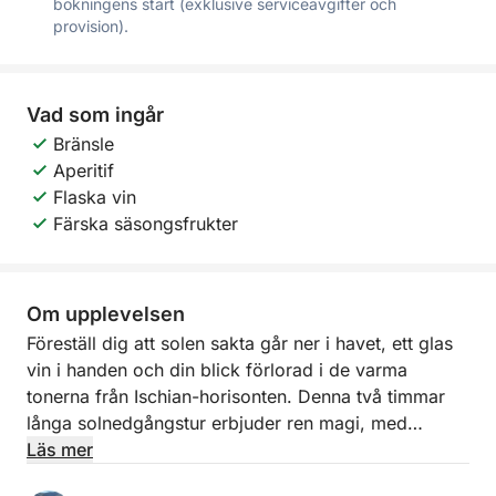
bokningens start (exklusive serviceavgifter och
provision).
Vad som ingår
Bränsle
Aperitif
Flaska vin
Färska säsongsfrukter
Om upplevelsen
Föreställ dig att solen sakta går ner i havet, ett glas
vin i handen och din blick förlorad i de varma
tonerna från Ischian-horisonten. Denna två timmar
långa solnedgångstur erbjuder ren magi, med
hisnande kustutsikt, naturliga termiska vatten och
Läs mer
den välkomnande charmen med en aperitif vid