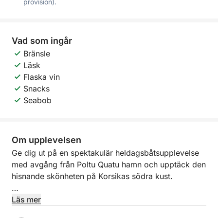
provision).
Vad som ingår
Bränsle
Läsk
Flaska vin
Snacks
Seabob
Om upplevelsen
Ge dig ut på en spektakulär heldagsbåtsupplevelse
med avgång från Poltu Quatu hamn och upptäck den
hisnande skönheten på Korsikas södra kust.
Under denna exklusiva kryssning korsar du
Läs mer
Medelhavets kristallklara vatten för att nå några av