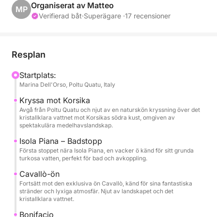
de mest fantastiska platserna mellan Sardinien och
Organiserat av Matteo
MP
Korsika. Resan börjar med ett stopp nära Isola Piana,
Verifierad båt
·
Superägare ·
17 recensioner
känt för sitt grunda turkosa vatten, perfekt för bad
och avkoppling i en fridfull naturlig miljö.
Resplan
Turen fortsätter mot den eleganta ön Cavallò, känd
för sina orörda stränder och lyxiga atmosfär. Här
Startplats:
Marina Dell'Orso, Poltu Quatu, Italy
kan du njuta av kustlinjens skönhet och havets
otroliga färger.
Kryssa mot Korsika
Avgå från Poltu Quatu och njut av en naturskön kryssning över det
kristallklara vattnet mot Korsikas södra kust, omgiven av
En av dagens höjdpunkter är besöket i Bonifacio, en
spektakulära medelhavslandskap.
spektakulär stad belägen på dramatiska vita
Isola Piana – Badstopp
kalkstensklippor. Dess imponerande hamn och
Första stoppet nära Isola Piana, en vacker ö känd för sitt grunda
historiska landskap gör den till en av de mest
turkosa vatten, perfekt för bad och avkoppling.
ikoniska destinationerna i Medelhavet.
Cavallò-ön
Fortsätt mot den exklusiva ön Cavallò, känd för sina fantastiska
Under hela upplevelsen kan du koppla av ombord
stränder och lyxiga atmosfär. Njut av landskapet och det
kristallklara vattnet.
medan du njuter av läsk, snacks och en flaska vin,
och utforska det kristallklara vattnet med Seabob för
Bonifacio