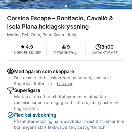
Corsica Escape – Bonifacio, Cavallò &
Isola Piana heldagskryssning
Marina Dell'Orso, Poltu Quatu, Italy
4.9
9
8h00
16 RECENSIONER
PERSONER
VARAKTIGHET
Med ägaren som skeppare
Du kommer att bli eskorterad av ägaren, som talar
Engelska, Italienska.
·
Läs mer
Superägare
Matteo är en erfaren båtuthyrare med utmärkta
recensioner och är engagerad i att erbjuda tjänster av
hög kvalitet.
Flexibel avbokning
Få full återbetalning när du avbokar minst 24 timmar före
bokningens start (exklusive serviceavgifter och