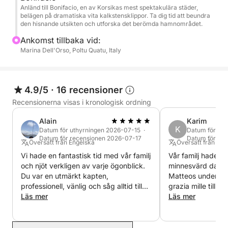
Anländ till Bonifacio, en av Korsikas mest spektakulära städer,
en rolig och unik havsupplevelse.
belägen på dramatiska vita kalkstensklippor. Ta dig tid att beundra
den hisnande utsikten och utforska det berömda hamnområdet.
Denna kryssning är perfekt för dig som vill njuta av
Ankomst tillbaka vid:
en dag med bad, upptäckter och hisnande landskap
Marina Dell'Orso, Poltu Quatu, Italy
mellan Sardinien och Korsika.
4.9/5
·
16 recensioner
Recensionerna visas i kronologisk ordning
Alain
Karim
K
Datum för uthyrningen 2026-07-15 ·
Datum för ut
Datum för recensionen 2026-07-17
Datum för re
Översatt från Engelska
Översatt från Eng
Vi hade en fantastisk tid med vår familj
Vår familj hade en
och njöt verkligen av varje ögonblick.
minnesvärd dag m
Du var en utmärkt kapten,
Matteos underbar
professionell, vänlig och såg alltid till
grazia mille till b
att vi hade det bekvämt. Båten var i
Läs mer
om oss med sådan
Läs mer
utmärkt skick, lunchen var fantastisk
uppriktighet. Bäst
och platserna du valde var helt
underbara. Det var en av