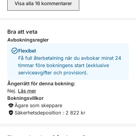
Visa alla 16 kommentarer
höjdpunkterna på vår resa, och vi
rekommenderar dig starkt till alla som
letar efter en oförglömlig dag på
vattnet. Tack igen, Marco och Matteo.
Vi hoppas att vi ses igen i framtiden!
Bra att veta
Avbokningsregler
Flexibel
Få full återbetalning när du avbokar minst 24
timmar före bokningens start (exklusive
serviceavgifter och provision).
Ångerrätt för denna bokning:
Nej.
Läs mer
Bokningsvillkor
Ägare som skeppare
Säkerhetsdeposition : 2 822 kr