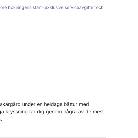
före bokningens start (exklusive serviceavgifter och
skärgård under en heldags båttur med
ga kryssning tar dig genom några av de mest
.
öarna La Maddalena, Spargi och Budelli,