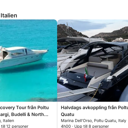
Italien
scovery Tour från Poltu
Halvdags avkoppling från Polt
argi, Budelli & North
Quatu
 Italien
Marina Dell'Orso, Poltu Quatu, Italy
na
till 12 personer
4h00 · Upp till 8 personer