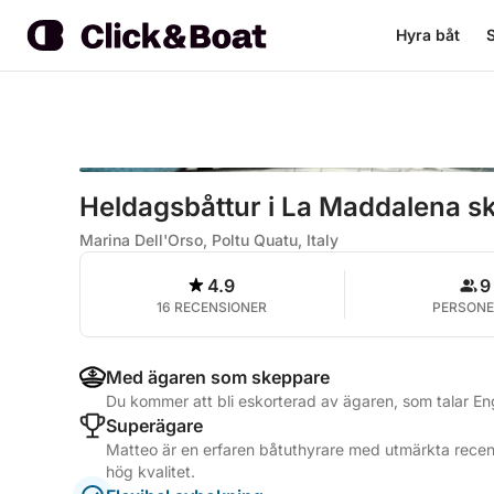
Hyra båt
S
Heldagsbåttur i La Maddalena s
Marina Dell'Orso, Poltu Quatu, Italy
4.9
9
16 RECENSIONER
PERSONE
Med ägaren som skeppare
Du kommer att bli eskorterad av ägaren, som talar Eng
Superägare
Matteo är en erfaren båtuthyrare med utmärkta recens
hög kvalitet.