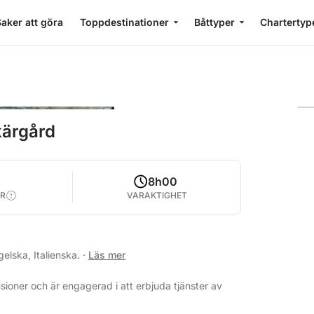
aker att göra
Toppdestinationer
Båttyper
Chartertyp
kärgård
8h00
R
VARAKTIGHET
elska, Italienska.
·
Läs mer
ioner och är engagerad i att erbjuda tjänster av