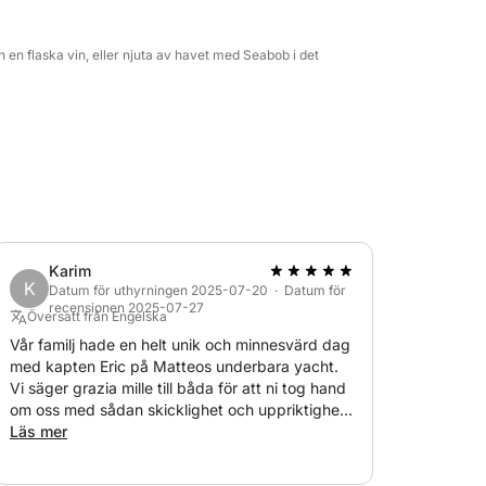
en flaska vin, eller njuta av havet med Seabob i det
Karim
K
Datum för uthyrningen 2025-07-20 · Datum för
recensionen 2025-07-27
Översatt från Engelska
Vår familj hade en helt unik och minnesvärd dag
med kapten Eric på Matteos underbara yacht.
Vi säger grazia mille till båda för att ni tog hand
om oss med sådan skicklighet och uppriktighet.
Bästa hälsningar. KL
Läs mer