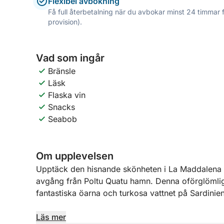
Flexibel avbokning
Få full återbetalning när du avbokar minst 24 timmar 
provision).
Vad som ingår
Bränsle
Läsk
Flaska vin
Snacks
Seabob
Om upplevelsen
Upptäck den hisnande skönheten i La Maddalena 
avgång från Poltu Quatu hamn. Denna oförglömli
fantastiska öarna och turkosa vattnet på Sardinien
Under dagen kommer du att utforska de berömda 
Läs mer