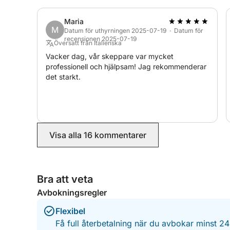
alla som letar efter en oförglömlig dag på
vattnet. Tack igen, Marco och Matteo. Vi
Maria
hoppas att vi ses igen i framtiden!
M
Datum för uthyrningen 2025-07-19 · Datum för
recensionen 2025-07-19
Översatt från Italienska
Vacker dag, vår skeppare var mycket
professionell och hjälpsam! Jag rekommenderar
det starkt.
Visa alla 16 kommentarer
Bra att veta
Avbokningsregler
Flexibel
Få full återbetalning när du avbokar minst 2