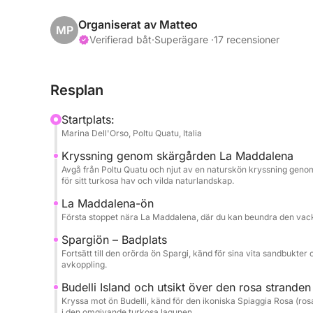
kända för sitt kristallklara vatten, gömda vikar o
badstopp där du kan dyka ner i det smaragdgrön
Organiserat av Matteo
MP
beundra det spektakulära landskapet i denna sky
Verifierad båt
·
Superägare ·
17 recensioner
En av dagens höjdpunkter är stoppet nära ön Budel
Resplan
otroliga färgerna i den omgivande lagunen. Ön Sp
och avkoppling i orörd natur.
Startplats:
Marina Dell'Orso, Poltu Quatu, Italia
Under hela upplevelsen kan du koppla av ombord
Kryssning genom skärgården La Maddalena
flaska vin, och utforska det kristallklara vattnet 
Avgå från Poltu Quatu och njut av en naturskön kryssning genom
upplevelse i havet.
för sitt turkosa hav och vilda naturlandskap.
La Maddalena-ön
Denna heldagskryssning är perfekt för att upptä
Första stoppet nära La Maddalena, där du kan beundra den vackra
kombinerar avkoppling, bad och hisnande landska
Spargiön – Badplats
Fortsätt till den orörda ön Spargi, känd för sina vita sandbukte
avkoppling.
Budelli Island och utsikt över den rosa stranden
Kryssa mot ön Budelli, känd för den ikoniska Spiaggia Rosa (ros
i den omgivande turkosa lagunen.