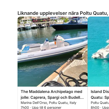
Liknande upplevelser nära Poltu Quatu, 
The Maddalena Archipelago med
Island Di
jolle: Caprera, Spargi och Budelli
Quatu: Sp
Marina Dell'Orso, Poltu Quatu, Italy
Poltu Quatu,
från Poltu Quatu
Maddale
7h00 · Upp till 6 personer
8h00 · Upp 