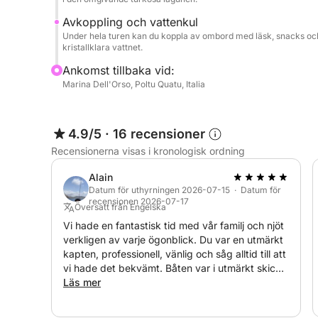
Avkoppling och vattenkul
Under hela turen kan du koppla av ombord med läsk, snacks och 
kristallklara vattnet.
Ankomst tillbaka vid:
Marina Dell'Orso, Poltu Quatu, Italia
4.9/5
·
16 recensioner
Recensionerna visas i kronologisk ordning
Alain
Datum för uthyrningen 2026-07-15 · Datum för
recensionen 2026-07-17
Översatt från Engelska
Vi hade en fantastisk tid med vår familj och njöt
verkligen av varje ögonblick. Du var en utmärkt
kapten, professionell, vänlig och såg alltid till att
vi hade det bekvämt. Båten var i utmärkt skick,
lunchen var fantastisk och platserna du valde
Läs mer
var helt underbara. Det var en av höjdpunkterna
på vår resa, och vi rekommenderar dig starkt till