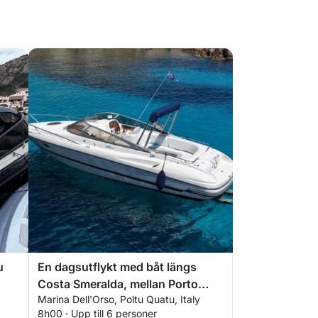
u
En dagsutflykt med båt längs
Costa Smeralda, mellan Porto
Marina Dell'Orso, Poltu Quatu, Italy
Cervo och La Maddalena-
8h00 · Upp till 6 personer