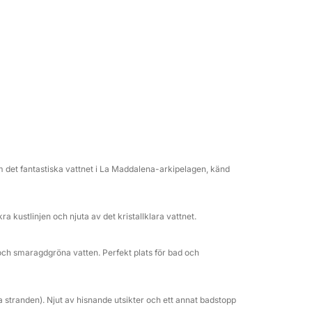
ch orörda naturlandskap. Njut av flera
a havet, koppla av under Medelhavssolen och
ddade marina park.
li, känd för sin ikoniska rosa strand och de
argi erbjuder också vackra platser för bad
 medan du njuter av läsk, snacks och en
med hjälp av Seabob för en rolig och unik
 det fantastiska vattnet i La Maddalena-arkipelagen, känd
cka magin i La Maddalena skärgård, och
 kustlinjen och njuta av det kristallklara vattnet.
p i ett av Sardiniens vackraste områden.
r och smaragdgröna vatten. Perfekt plats för bad och
a stranden). Njut av hisnande utsikter och ett annat badstopp