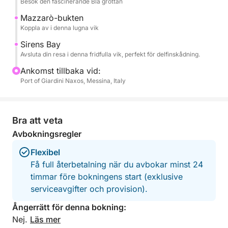
Besök den fascinerande Blå grottan
Optional Restaurant Stop – Upplev autentisk
Mazzarò-bukten
siciliansk mat på en restaurang vid havet (ingår ej).
Koppla av i denna lugna vik
Sirens Bay
Ta gärna med egen mat ombord!
Avsluta din resa i denna fridfulla vik, perfekt för delfinskådning.
Ankomst tillbaka vid:
Port of Giardini Naxos, Messina, Italy
Bra att veta
Avbokningsregler
Flexibel
Få full återbetalning när du avbokar minst 24
timmar före bokningens start (exklusive
serviceavgifter och provision).
Ångerrätt för denna bokning:
Nej.
Läs mer