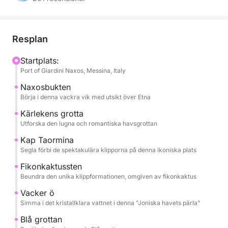
Capo Taormina och Isola Bella.
Under hela dagen kommer du att bjudas på
Resplan
säsongens frukter, snacks och champagne, allt
medan du lyssnar på dina favoritlåtar via båtens
Startplats:
Port of Giardini Naxos, Messina, Italy
ljudsystem. Den professionella kaptenen och
besättningen kommer att se till att resan blir smidig
Naxosbukten
och säker, så att du kan varva ner helt.
Börja i denna vackra vik med utsikt över Etna
Kärlekens grotta
Turen inkluderar:
Utforska den lugna och romantiska havsgrottan
- Baia di Naxos.
Kap Taormina
- Grotta dell'Amore
Segla förbi de spektakulära klipporna på denna ikoniska plats
- Capo Taormina
Fikonkaktussten
- Scoglio del Ficodindia
Beundra den unika klippformationen, omgiven av fikonkaktus
- Isola Bella
Vacker ö
- Grotta Azzurra
Simma i det kristallklara vattnet i denna "Joniska havets pärla"
- Baia di Mazzarò
- Baia delle Sirene
Blå grottan