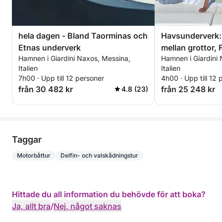
hela dagen - Bland Taorminas och
Havsunderverk:
Etnas underverk
mellan grottor, 
Hamnen i Giardini Naxos, Messina,
Hamnen i Giardini
snorkling i Tao
Italien
Italien
7h00 · Upp till 12 personer
4h00 · Upp till 12 
från 30 482 kr
från 25 248 kr
4.8 (23)
Taggar
Motorbåttur
Delfin- och valskådningstur
Hittade du all information du behövde för att boka?
Ja, allt bra
/
Nej, något saknas