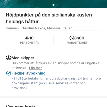
Höjdpunkter på den sicilianska kusten –
heldags båttur
Hamnen i Giardini Naxos, Messina, Italien
10
8h00
PERSONER
VARAKTIGHET
Med skipper
Du kommer att åtföljas av en skipper som talar Engelska,
Italienska
·
Läs mer
Flexibel avbokning
Få full återbetalning när du avbokar minst 24 timmar före
bokningens start (exklusive serviceavgifter och
provision).
Vad som ingår