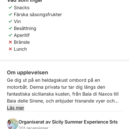
Snacks
Färska säsongsfrukter
Vin
Besättning
Aperitif
Bränsle
Lunch
Om upplevelsen
Ge dig ut på en heldagskust ombord på en
motorbåt. Denna privata tur tar dig längs den
fantastiska sicilianska kusten, från Baia di Naxos till
Baia delle Sirene, och erbjuder hisnande vyer och
dolda pärlor.
Läs mer
Slappna av och njut av havets skönhet medan du
Organiserat av Sicily Summer Experience Srls
upptäcker pittoreska platser som Grotta dell'Amore,
201 recensioner