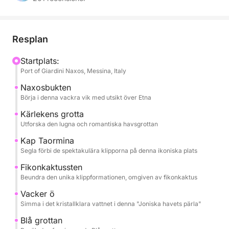
Capo Taormina och Isola Bella.
Under hela dagen kommer du att bjudas på
Resplan
säsongens frukter, snacks och champagne, allt
medan du lyssnar på dina favoritlåtar via båtens
Startplats:
Port of Giardini Naxos, Messina, Italy
ljudsystem. Den professionella kaptenen och
besättningen kommer att se till att resan blir smidig
Naxosbukten
och säker, så att du kan varva ner helt.
Börja i denna vackra vik med utsikt över Etna
Kärlekens grotta
Turen inkluderar:
Utforska den lugna och romantiska havsgrottan
- Baia di Naxos.
Kap Taormina
- Grotta dell'Amore
Segla förbi de spektakulära klipporna på denna ikoniska plats
- Capo Taormina
Fikonkaktussten
- Scoglio del Ficodindia
Beundra den unika klippformationen, omgiven av fikonkaktus
- Isola Bella
Vacker ö
- Grotta Azzurra
Simma i det kristallklara vattnet i denna "Joniska havets pärla"
- Baia di Mazzarò
- Baia delle Sirene
Blå grottan