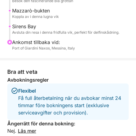
Besök den fascinerande Blå grottan
Optional Restaurant Stop – Upplev autentisk
Mazzarò-bukten
siciliansk mat på en restaurang vid havet (ingår ej).
Koppla av i denna lugna vik
Sirens Bay
Ta gärna med egen mat ombord!
Avsluta din resa i denna fridfulla vik, perfekt för delfinskådning.
Ankomst tillbaka vid:
Port of Giardini Naxos, Messina, Italy
Bra att veta
Avbokningsregler
Flexibel
Få full återbetalning när du avbokar minst 24
timmar före bokningens start (exklusive
serviceavgifter och provision).
Ångerrätt för denna bokning:
Nej.
Läs mer