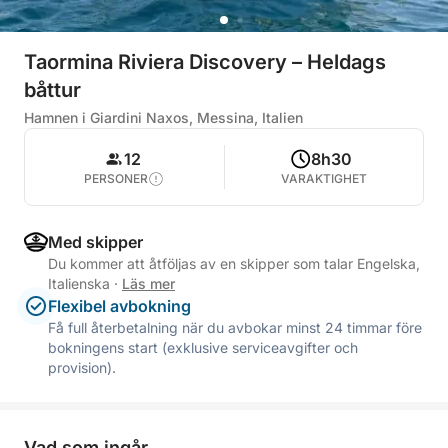
Taormina Riviera Discovery – Heldags
båttur
Hamnen i Giardini Naxos, Messina, Italien
12
8h30
PERSONER
VARAKTIGHET
Med skipper
Du kommer att åtföljas av en skipper som talar Engelska,
Italienska
·
Läs mer
Flexibel avbokning
Få full återbetalning när du avbokar minst 24 timmar före
bokningens start (exklusive serviceavgifter och
provision).
Vad som ingår