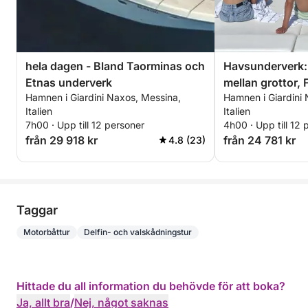
hela dagen - Bland Taorminas och
Havsunderverk:
Etnas underverk
mellan grottor, 
Hamnen i Giardini Naxos, Messina,
Hamnen i Giardini
snorkling i Tao
Italien
Italien
7h00 · Upp till 12 personer
4h00 · Upp till 12 
från 29 918 kr
från 24 781 kr
4.8 (23)
Taggar
Motorbåttur
Delfin- och valskådningstur
Hittade du all information du behövde för att boka?
Ja, allt bra
/
Nej, något saknas