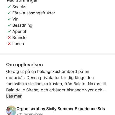
Snacks
Färska säsongsfrukter
Vin
Besättning
Aperitif
Bränsle
Lunch
Om upplevelsen
Ge dig ut på en heldagskust ombord på en
motorbåt. Denna privata tur tar dig längs den
fantastiska sicilianska kusten, från Baia di Naxos till
Baia delle Sirene, och erbjuder hisnande vyer och
dolda pärlor.
Läs mer
Slappna av och njut av havets skönhet medan du
Organiserat av Sicily Summer Experience Srls
upptäcker pittoreska platser som Grotta dell'Amore,
201 recensioner