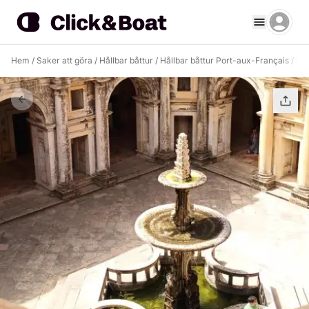
Hem
/
Saker att göra
/
Hållbar båttur
/
Hållbar båttur Port-aux-Français
/
FAL