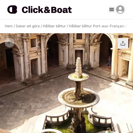
Hem
/
Saker att göra
/
Hållbar båttur
/
Hållbar båttur Port-aux-Français
/
FAL