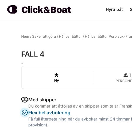
Hyra båt
S
Hem
/
Saker att göra
/
Hållbar båttur
/
Hållbar båttur Port-aux-Fra
FALL 4
-
1
Ny
PERSONE
Med skipper
Du kommer att åtföljas av en skipper som talar Frans
Flexibel avbokning
Få full återbetalning när du avbokar minst 24 timmar 
provision).