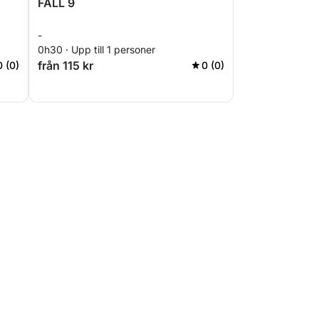
FALL 9
-
0h30 · Upp till 1 personer
från 115 kr
0 (0)
0 (0)