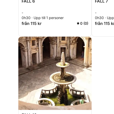
FALL 6
FALL 7
-
-
0h30 · Upp till 1 personer
0h30 · Upp 
från 115 kr
från 115 k
0 (0)