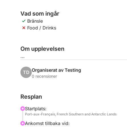
Vad som ingår
Bränsle
Food / Drinks
Om upplevelsen
...
Organiserat av Testing
TD
0 recensioner
Resplan
Startplats:
Port-aux-Français, French Southern and Antarctic Lands
Ankomst tillbaka vid: