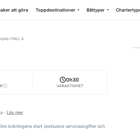
aker att göra
Toppdestinationer
Båttyper
Chartertyp
nçais
/
FALL 4
0h30
R
VARAKTIGHET
ka
·
Läs mer
före bokningens start (exklusive serviceavgifter och