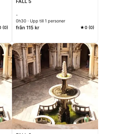
FALL 5
-
0h30 · Upp till 1 personer
från 115 kr
0 (0)
0 (0)