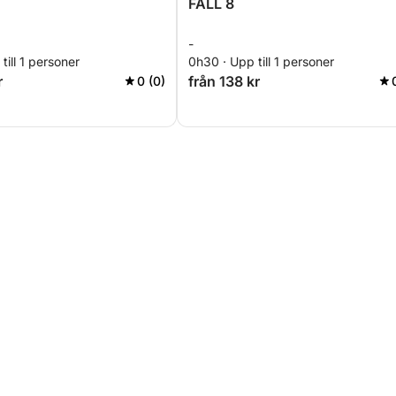
FALL 8
-
till 1 personer
0h30 · Upp till 1 personer
r
från 138 kr
0 (0)