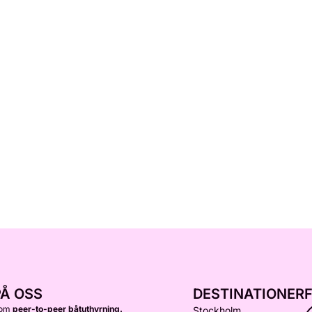
PÅ OSS
DESTINATIONER
nom
peer-to-peer båtuthyrning.
Stockholm