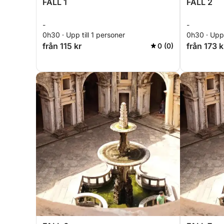
FALL 1
FALL 2
-
-
0h30 · Upp till 1 personer
0h30 · Upp 
från 115 kr
från 173 k
0 (0)