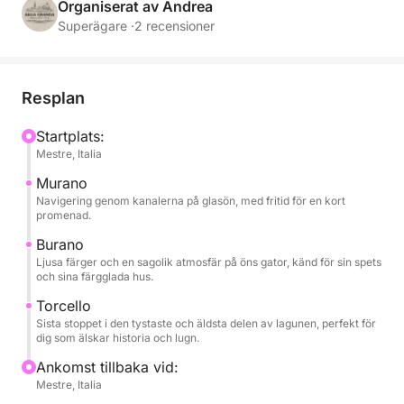
Murano, Burano och Torcello, tre stopp du inte får
Organiserat av Andrea
missa för den som vill upptäcka lagunens sanna själ.
Superägare ·
2 recensioner
Under turen kan du njuta av ett glas vin, snacks, läsk
och färskt vatten, allt tillsammans med bra musik
Resplan
tack vare det inbyggda ljudsystemet. De korta
stoppen låter dig gå av och promenera genom de
Startplats:
Mestre, Italia
färgglada gränderna eller besöka de typiska
butikerna i fullständig frihet, med det långsamma
Murano
och avslappnade tempo som bara vatten kan
Navigering genom kanalerna på glasön, med fritid för en kort
promenad.
erbjuda. Turen är perfekt för dig som har ont om tid
men inte vill ge upp att se den mest autentiska och
Burano
Ljusa färger och en sagolik atmosfär på öns gator, känd för sin spets
pittoreska sidan av Venedig, i sällskap med en liten
och sina färgglada hus.
grupp och med bekvämligheten av en privat
Torcello
upplevelse.
Sista stoppet i den tystaste och äldsta delen av lagunen, perfekt för
dig som älskar historia och lugn.
Ankomst tillbaka vid:
Mestre, Italia