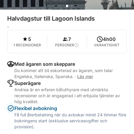
Halvdagstur till Lagoon Islands
-
5
7
4h00
1 RECENSIONER
PERSONER
VARAKTIGHET
Med ägaren som skeppare
Du kommer att bli eskorterad av ägaren, som talar
Engelska, Italienska, Spanska.
·
Läs mer
Superägare
Andrea är en erfaren båtuthyrare med utmärkta
recensioner och är engagerad i att erbjuda tjänster av
hög kvalitet.
Flexibel avbokning
Få full återbetalning när du avbokar minst 24 timmar före
bokningens start (exklusive serviceavgifter och
provision).