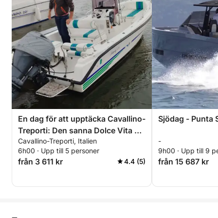
En dag för att upptäcka Cavallino-
Sjödag - Punta 
Treporti: Den sanna Dolce Vita på
Cavallino-Treporti, Italien
-
en motorbåt
6h00 · Upp till 5 personer
9h00 · Upp till 9 p
från 3 611 kr
från 15 687 kr
4.4 (5)