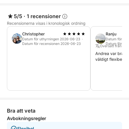
5/5
·
1 recensioner
Recensionerna visas i kronologisk ordning
Christopher
Ranju
Datum för uthyrningen 2026-06-23 ·
Datum för ut
Datum för recensionen 2026-06-23
Datum för re
Översatt från Eng
Andrea var bra på
väldigt flexibel.
Bra att veta
Avbokningsregler
Flexibel