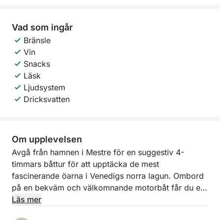
Vad som ingår
Bränsle
Vin
Snacks
Läsk
Ljudsystem
Dricksvatten
Om upplevelsen
Avgå från hamnen i Mestre för en suggestiv 4-
timmars båttur för att upptäcka de mest
fascinerande öarna i Venedigs norra lagun. Ombord
på en bekväm och välkomnande motorbåt får du en
autentisk upplevelse bland kanaler, lugna vatten och
Läs mer
byar som svävar i tiden. Navigeringen tar dig till