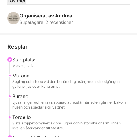
bland de mest fascinerande öarna i den norra
Läs mer
lagunen — Murano, Burano och Torcello — medan
solen sakta går ner över vattnet och ger gyllene
Organiserat av Andrea
reflektioner och en unik atmosfär.
Superägare ·
2 recensioner
Under turen kan du koppla av med ett glas vin, njuta
av snacks och läsk som alltid finns tillgängliga,
Resplan
lyssna på musik tack vare det inbyggda ljudsystemet
och njuta av varje ögonblick omgiven av hisnande
Startplats:
Mestre, Italia
utsikter. De korta stoppen på varje ö låter dig
promenera genom de färgglada gatorna, besöka
Murano
små hantverksverkstäder eller helt enkelt uppleva
Segling och stopp vid den berömda glasön, med solnedgångens
gyllene ljus över kanalerna.
den fridfulla atmosfären på sen eftermiddag.
Burano
Ljusa färger och en avslappnad atmosfär när solen går ner bakom
Denna upplevelse är utformad för dig som vill
husen och speglar sig i vattnet.
uppleva lagunen på ett romantiskt och autentiskt
Torcello
sätt, borta från folkmassorna, omgiven av färgernas
Sista stoppet omgivet av öns lugna och historiska charm, innan
skönhet och tystnaden som bara Venedig kan
kvällen återvänder till Mestre.
erbjuda vid solnedgången. Perfekt för par, små