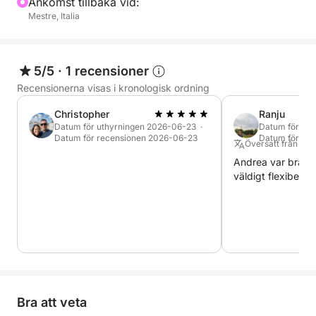
Ankomst tillbaka vid:
grupper eller familjer som vill njuta av ett speciellt
Mestre, Italia
ögonblick, mellan elegans och enkelhet.
5/5
·
1 recensioner
Recensionerna visas i kronologisk ordning
Christopher
Ranju
Datum för uthyrningen 2026-06-23 ·
Datum för ut
Datum för recensionen 2026-06-23
Datum för re
Översatt från Eng
Andrea var bra på
väldigt flexibel.
Bra att veta