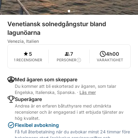
Venetiansk solnedgångstur bland
lagunöarna
Venezia, Italien
5
7
4h00
1 RECENSIONER
PERSONER
VARAKTIGHET
Med ägaren som skeppare
Du kommer att bli eskorterad av ägaren, som talar
Engelska, Italienska, Spanska.
·
Läs mer
Superägare
Andrea är en erfaren båtuthyrare med utmärkta
recensioner och är engagerad i att erbjuda tjänster av
hög kvalitet.
Flexibel avbokning
Få full återbetalning när du avbokar minst 24 timmar före
bokningens start (exklusive serviceavgifter och