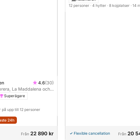
12 personer
· 4 hytter
· 8 kojplatser
· 14 
ien
4.6
(30)
aprera, La Maddalena och
Superägare
 på upp till 12 personer
aste 24h
22 890 kr
20 5
Flexible cancellation
Från
Från