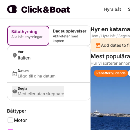
Hyra båt
S
Hyr en katamar
Dagsupplevelser
Båtuthyrning
Hem
/
Hyra båt
/
Segelb
Aktiviteter med
Alla båtuthyrningar
kapten
Add dates to fi
Var
Mest populära 
Italien
Hur vi sorterar anno
Datum
Rabatterbjudande
Lägg till dina datum
Segla
Med eller utan skeppare
Båttyper
Motor