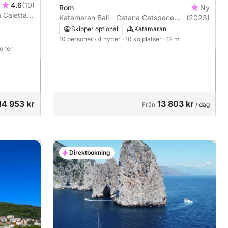
4.6
(10)
Rom
Ny
a Caletta
Katamaran Bali - Catana Catspace
(2023)
12m
Skipper optional
Katamaran
10 personer
· 4 hytter
· 10 kojplatser
· 12 m
soner
14 953 kr
13 803 kr
Från
/ dag
Direktbokning