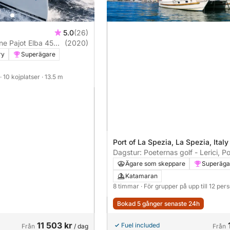
5.0
(26)
ne Pajot Elba 45
(2020)
ry
Superägare
· 10 kojplatser
· 13.5 m
Port of La Spezia, La Spezia, Italy
Dagstur: Poeternas golf - Lerici, Po
Venere, Palmaria
Ägare som skeppare
Superäga
Katamaran
8 timmar
· För grupper på upp till 12 per
Bokad 5 gånger senaste 24h
11 503 kr
Fuel included
Från
/ dag
Från