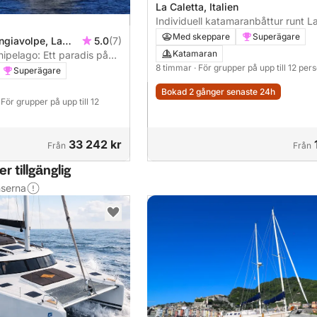
La Caletta, Italien
Individuell katamaranbåttur runt L
(nära Olbia)
Med skeppare
Superägare
ngiavolpe, La
5.0
(7)
Katamaran
ipelago: Ett paradis på
8 timmar
· För grupper på upp till 12 per
Superägare
Bokad 2 gånger senaste 24h
· För grupper på upp till 12
33 242 kr
Från
Från
 tillgänglig
nserna