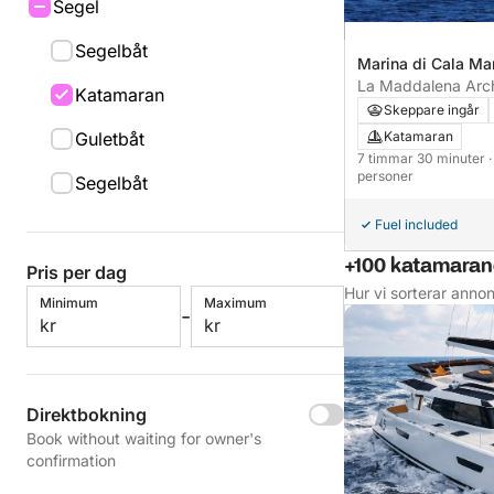
Segel
Segelbåt
Marina di Cala Ma
Maddalena, Italy
La Maddalena Arch
Katamaran
Sardinien
Skeppare ingår
Guletbåt
Katamaran
7 timmar 30 minuter
personer
Segelbåt
Fuel included
+100 katamaraner
Pris per dag
Hur vi sorterar anno
Minimum
Maximum
-
kr
kr
Direktbokning
Book without waiting for owner's
confirmation