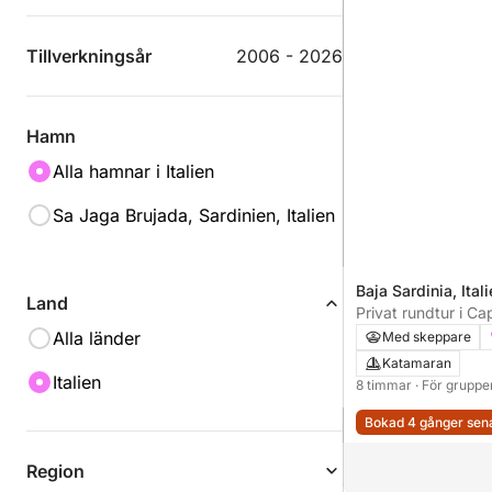
Tillverkningsår
2006 - 2026
Hamn
Alla hamnar i Italien
Sa Jaga Brujada, Sardinien, Italien
Baja Sardinia, Ital
Land
Privat rundtur i C
Costa Smeralda
Alla länder
Med skeppare
Katamaran
Italien
8 timmar
· För grupper
Bokad 4 gånger sen
Region