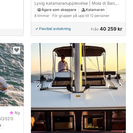
Lyxig katamaranupplevelse | Mola di Bari,
Polignano och Monopoli
Ägare som skeppare
Katamaran
8 timmar
· För grupper på upp till 12 personer
40 259 kr
Flexibel avbokning
Från
Ny
m
(2021)
e