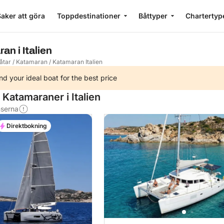
aker att göra
Toppdestinationer
Båttyper
Chartertyp
an i Italien
åtar
/
Katamaran
/
Katamaran Italien
nd your ideal boat for the best price
Katamaraner i Italien
nserna
Direktbokning