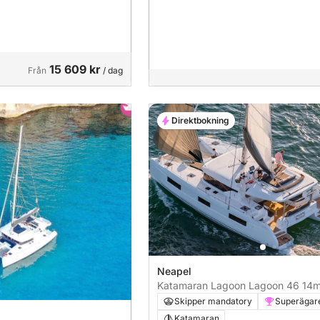
15 609 kr
Från
/ dag
Direktbokning
Neapel
Katamaran Lagoon Lagoon 46 14
Skipper mandatory
Superägar
Katamaran