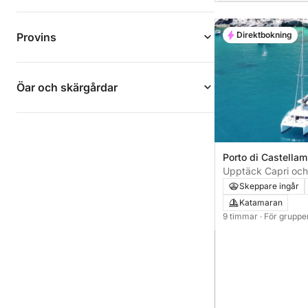
Direktbokning
Provins
Öar och skärgårdar
Porto di Castellam
Upptäck Capri och 
Skeppare ingår
Katamaran
9 timmar
· För grupper