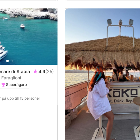
mare di Stabia
4.9
(25)
Faraglioni
Superägare
 på upp till 15 personer