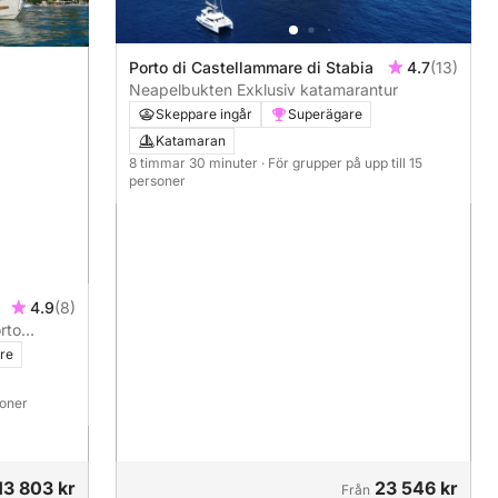
Porto di Castellammare di Stabia
4.7
(13)
Neapelbukten Exklusiv katamarantur
Skeppare ingår
Superägare
Katamaran
8 timmar 30 minuter
· För grupper på upp till 15
personer
4.9
(8)
rto
re
soner
13 803 kr
23 546 kr
Från