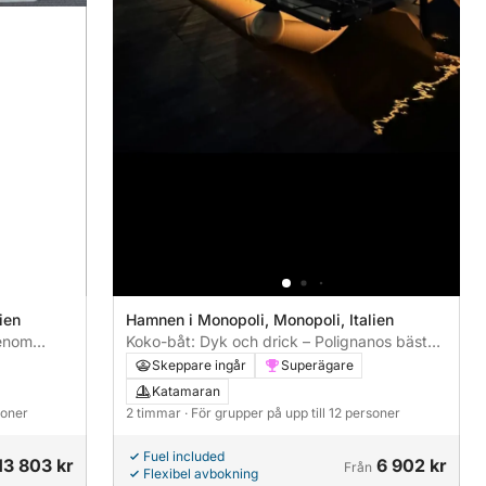
ien
Hamnen i Monopoli, Monopoli, Italien
genom
Koko-båt: Dyk och drick – Polignanos bästa
smak
Skeppare ingår
Superägare
Katamaran
soner
2 timmar
· För grupper på upp till 12 personer
Fuel included
13 803 kr
6 902 kr
Från
Flexibel avbokning