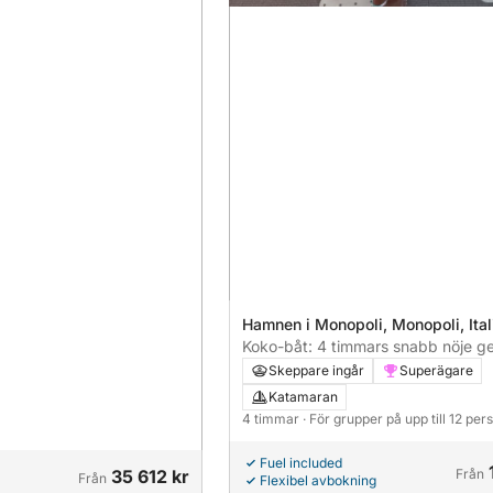
Hamnen i Monopoli, Monopoli, Ital
Koko-båt: 4 timmars snabb nöje 
grottor och vikar
Skeppare ingår
Superägare
Katamaran
4 timmar
· För grupper på upp till 12 per
Fuel included
35 612 kr
Från
Från
Flexibel avbokning