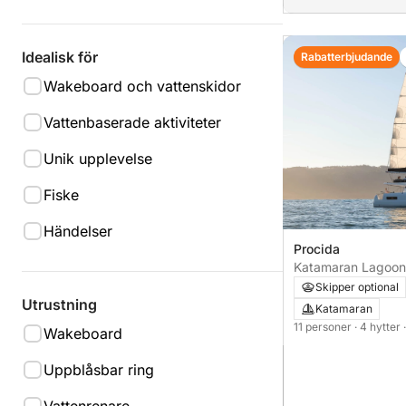
Idealisk för
Rabatterbjudande
Wakeboard och vattenskidor
Vattenbaserade aktiviteter
Unik upplevelse
Fiske
Händelser
Procida
Katamaran Lagoon
14m
Skipper optional
Utrustning
Katamaran
11 personer
· 4 hytter
Wakeboard
Uppblåsbar ring