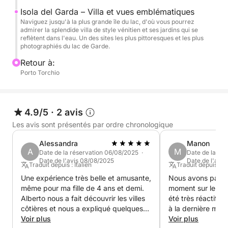
Isola del Garda – Villa et vues emblématiques
Pendant l'excursion, vous pourrez vous détendre à
Naviguez jusqu'à la plus grande île du lac, d'où vous pourrez
admirer la splendide villa de style vénitien et ses jardins qui se
bord, admirer le paysage et, si le temps le permet,
reflètent dans l'eau. Un des sites les plus pittoresques et les plus
faire une petite baignade dans les eaux cristallines
photographiés du lac de Garde.
du lac.
Retour à:
Porto Torchio
À bord, vous trouverez de l'eau fraîche et une
chaîne stéréo pour accompagner la navigation de
votre musique préférée et rendre l'expérience
4.9/5
·
2 avis
encore plus agréable.
Les avis sont présentés par ordre chronologique
Une excursion idéale pour ceux qui recherchent
Alessandra
Manon
A
M
Date de la réservation 06/08/2025 ·
Date de la ré
détente, nature et beauté sur le lac de Garde, même
Date de l'avis 08/08/2025
Date de l'avi
Traduit depuis : Italien
Traduit depuis : A
en peu de temps.
Une expérience très belle et amusante,
Nous avons passé
même pour ma fille de 4 ans et demi.
moment sur le bate
Alberto nous a fait découvrir les villes
été très réactif c
côtières et nous a expliqué quelques
à la dernière minu
curiosités locales.
Voir plus
Voir plus