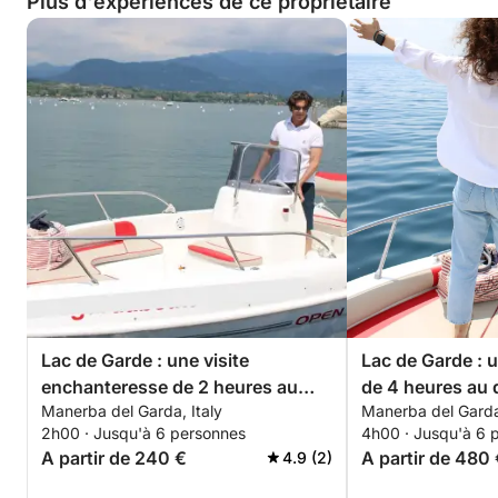
Plus d'expériences de ce propriétaire
Lac de Garde : une visite
Lac de Garde : 
enchanteresse de 2 heures au
de 4 heures au 
Manerba del Garda, Italy
Manerba del Garda,
départ de Manerba
Manerba
2h00 · Jusqu'à 6 personnes
4h00 · Jusqu'à 6 
A partir de 240 €
A partir de 480
4.9 (2)