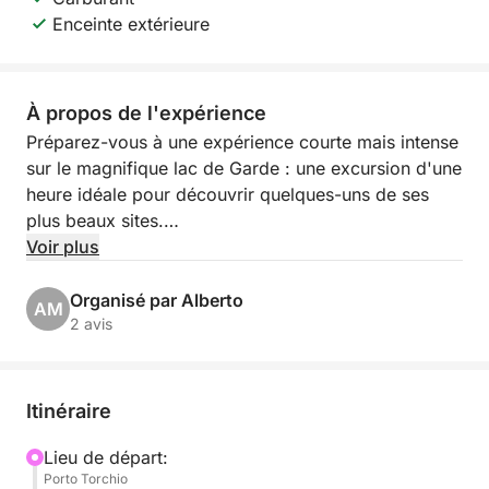
Enceinte extérieure
À propos de l'expérience
Préparez-vous à une expérience courte mais intense
sur le magnifique lac de Garde : une excursion d'une
heure idéale pour découvrir quelques-uns de ses
plus beaux sites.
Voir plus
Au départ du charmant Porto Torchio à Manerba del
Garda, vous naviguerez le long de la côte dans une
Organisé par Alberto
AM
ambiance paisible et pittoresque, parfaite pour
2 avis
profiter du lac même avec peu de temps.
Le point d'orgue de l'excursion sera la découverte
Itinéraire
de la splendide Isola del Garda, la plus grande île du
lac, célèbre pour son imposante villa et ses jardins
Lieu de départ:
Porto Torchio
soignés qui créent un cadre unique et captivant.