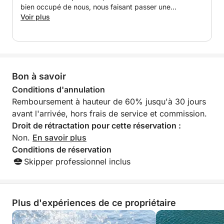
- Boissons : Eau, Coca-Cola, soda à l'orange et
bien occupé de nous, nous faisant passer une
prosecco
merveilleuse journée à bord. Je recommande vivement.
Voir plus
Votre bateau est équipé pour allier vitesse et
confort, avec :
- Stabilisateurs gyroscopiques pour une navigation
Bon à savoir
en douceur
- Capitaine et carburant inclus
Conditions d'annulation
Remboursement à hauteur de 60% jusqu'à 30 jours
Pourquoi vous allez l'adorer :
avant l'arrivée, hors frais de service et commission.
- Excursion à grande vitesse pleine d'adrénaline à
Droit de rétractation pour cette réservation :
plus de 10 nœuds
Non.
En savoir plus
- Vues imprenables sur le coucher de soleil le long
Conditions de réservation
de la côte
Skipper professionnel inclus
- Activités comme le paddle, la plongée avec tuba et
la baignade
- Détendez-vous avec un apéritif au coucher du
Plus d'expériences de ce propriétaire
soleil
- Idéal pour les amateurs de sensations fortes et les