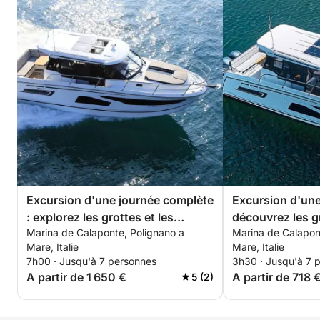
amoureux de la nature
Suppléments :
- Taxe portuaire non incluse – 10 € par personne
- Capitaine et carburant inclus
Réservez dès maintenant votre Sunset Adrenaline
Rush pour une aventure inoubliable à grande vitesse
et le plus beau coucher de soleil sur la côte des
Pouilles !
Excursion d'une journée complète
Excursion d'une
: explorez les grottes et les
découvrez les g
Marina de Calaponte, Polignano a
Marina de Calapon
criques de Polignano a Mare et
de Polignano a 
Mare, Italie
Mare, Italie
Monopoli
7h00 · Jusqu'à 7 personnes
3h30 · Jusqu'à 7 
A partir de 1 650 €
A partir de 718 
5 (2)