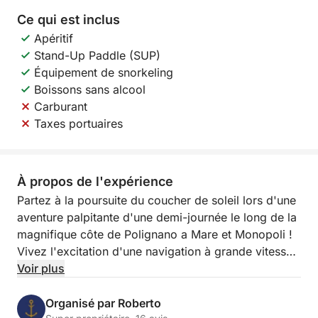
Ce qui est inclus
Apéritif
Stand-Up Paddle (SUP)
Équipement de snorkeling
Boissons sans alcool
Carburant
Taxes portuaires
À propos de l'expérience
Partez à la poursuite du coucher de soleil lors d'une
aventure palpitante d'une demi-journée le long de la
magnifique côte de Polignano a Mare et Monopoli !
Vivez l'excitation d'une navigation à grande vitesse
à plus de 10 nœuds sur les eaux cristallines des
Voir plus
Pouilles et admirez le littoral se transformer au
coucher du soleil dans un flamboiement de couleurs.
Organisé par Roberto