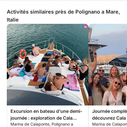
Activités similaires près de Polignano a Mare,
Italie
Excursion en bateau d'une demi-
Journée complèt
journée : exploration de Cala
découvrez Cala 
Marina de Calaponte, Polignano a
Marina de Calapon
Ponte, Polignano et Monopoli
a Mare et Mono