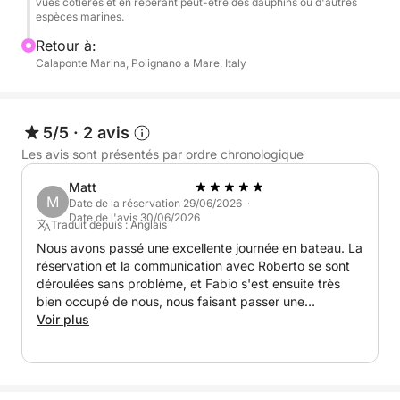
vues côtières et en repérant peut-être des dauphins ou d'autres
boissons (eau, Coca-Cola, soda à l'orange,
espèces marines.
prosecco)
Retour à:
- Stabilisateurs gyroscopiques pour une navigation
Calaponte Marina, Polignano a Mare, Italy
plus fluide, même par vent modéré
- Capitaine et carburant inclus dans le prix
5/5
·
2 avis
Pourquoi vous allez l'adorer :
- Navigation à grande vitesse pour une aventure
Les avis sont présentés par ordre chronologique
riche en adrénaline
Matt
- Explorez des grottes cachées et des plages isolées
M
Date de la réservation 29/06/2026 ·
accessibles uniquement en bateau
Date de l'avis 30/06/2026
Traduit depuis : Anglais
- Activités ludiques comme le paddle, la plongée
Nous avons passé une excellente journée en bateau. La
avec tuba et la baignade
réservation et la communication avec Roberto se sont
- Détendez-vous avec un apéritif à bord et profitez
déroulées sans problème, et Fabio s'est ensuite très
bien occupé de nous, nous faisant passer une
des sensations fortes du large
merveilleuse journée à bord. Je recommande vivement.
Voir plus
- Idéal pour les amateurs de sensations fortes et les
amoureux de la mer
Suppléments :