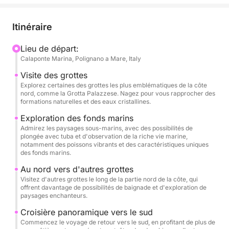
Pour cette excursion de 7 heures, choisissez entre
deux itinéraires palpitants :
Itinéraire
Côte nord : Découvrez des fonds marins incroyables
Lieu de départ:
Calaponte Marina, Polignano a Mare, Italy
et des grottes marines spectaculaires.
Côte sud : Explorez des criques immaculées, des
Visite des grottes
fonds marins luxuriants et des grottes cachées
Explorez certaines des grottes les plus emblématiques de la côte
nord, comme la Grotta Palazzese. Nagez pour vous rapprocher des
nichées entre des falaises escarpées.
formations naturelles et des eaux cristallines.
Exploration des fonds marins
Avec des arrêts fréquents pour la baignade, la
Admirez les paysages sous-marins, avec des possibilités de
plongée avec tuba et le stand up paddle (SUP), vous
plongée avec tuba et d'observation de la riche vie marine,
notamment des poissons vibrants et des caractéristiques uniques
aurez l'occasion de plonger dans les eaux
des fonds marins.
cristallines et de découvrir la vie marine foisonnante
Au nord vers d'autres grottes
qui fait la renommée de ce littoral. Et n'oubliez pas
Visitez d'autres grottes le long de la partie nord de la côte, qui
de savourer un apéritif rafraîchissant tout en vous
offrent davantage de possibilités de baignade et d'exploration de
relaxant et en admirant la vue. Votre bateau est
paysages enchanteurs.
équipé pour allier vitesse et confort :
Croisière panoramique vers le sud
- Apéritif à bord avec en-cas (taralli, chips, olives) et
Commencez le voyage de retour vers le sud, en profitant de plus de