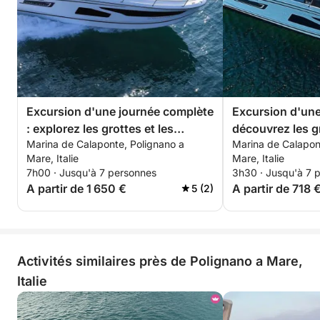
Excursion d'une journée complète
Excursion d'une
: explorez les grottes et les
découvrez les g
Marina de Calaponte, Polignano a
Marina de Calapon
criques de Polignano a Mare et
de Polignano a 
Mare, Italie
Mare, Italie
Monopoli
7h00 · Jusqu'à 7 personnes
3h30 · Jusqu'à 7 
A partir de 1 650 €
A partir de 718 
5 (2)
Activités similaires près de Polignano a Mare,
Italie