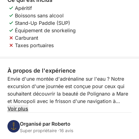
Apéritif
Boissons sans alcool
Stand-Up Paddle (SUP)
Équipement de snorkeling
Carburant
Taxes portuaires
À propos de l'expérience
Envie d'une montée d'adrénaline sur l'eau ? Notre
excursion d'une journée est conçue pour ceux qui
souhaitent découvrir la beauté de Polignano a Mare
et Monopoli avec le frisson d'une navigation à
grande vitesse ! Vivez l'adrénaline en naviguant à
Voir plus
plus de 10 nœuds, à la découverte du littoral
époustouflant, des grottes cachées et des eaux
Organisé par Roberto
cristallines des Pouilles.
Super propriétaire ·
16 avis