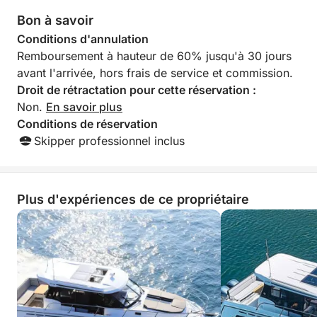
Taxe portuaire non incluse – 10 € par personne
Bon à savoir
Conditions d'annulation
Capitaine et carburant inclus dans le prix
Remboursement à hauteur de 60% jusqu'à 30 jours
avant l'arrivée, hors frais de service et commission.
Prêt à passer à la vitesse supérieure ? Réservez dès
Droit de rétractation pour cette réservation :
maintenant votre excursion d'une journée complète
Non.
En savoir plus
d'adrénaline et découvrez le meilleur de la côte des
Conditions de réservation
Pouilles avec le frisson de la vitesse et la beauté de
Skipper professionnel inclus
la nature !
Plus d'expériences de ce propriétaire