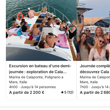
Excursion en bateau d'une demi-
Journée complèt
journée : exploration de Cala
découvrez Cala 
Marina de Calaponte, Polignano a
Marina de Calapon
Ponte, Polignano et Monopoli
a Mare et Mono
Mare, Italie
Mare, Italie
4h00 · Jusqu'à 14 personnes
7h00 · Jusqu'à 14
A partir de 2 200 €
A partir de 2 68
5 (12)