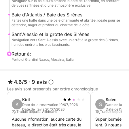
Naviguez sur la baie surplombant la côte de Taormina, en profitant
de vues raffinées et d'une atmosphère exclusive.
Enfin, nous atteignons Sant'Alessio, en passant par
la pittoresque Grotta delle Sirene, un lieu empreint
Baie d'Atlantis / Baie des Sirènes
de charme et d'atmosphère. L'excursion comprend
Faites une halte dans une baie charmante et abritée, idéale pour se
détendre, nager et profiter du charme de la côte.
des arrêts pour la baignade, la détente et la plongée
avec tuba avant le retour après une journée
Sant'Alessio et la grotte des Sirènes
Navigation vers Sant'Alessio avec un arrêt à la grotte des Sirènes,
complète consacrée à la découverte de la plus belle
l'un des endroits les plus fascinants.
mer de la côte de Taormina.
Retour à:
Porto di Giardini Naxos, Messina, Italia
4.6/5
·
9 avis
Les avis sont présentés par ordre chronologique
Kiril
Sølve
K
S
Date de la réservation 10/07/2026 ·
Date de la ré
Date de l'avis 20/07/2026
Date de l'avis
Traduit depuis : Allemand
Traduit depuis : A
Aucune information, aucune carte du
Super journée, mai
bateau, la direction était très dure, le
lent. 9 nœuds ma