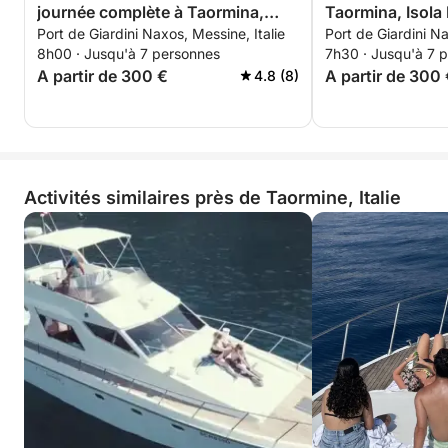
journée complète à Taormina,
Taormina, Isola 
Port de Giardini Naxos, Messine, Italie
Port de Giardini Na
Mazzarò et Sant'Alessio
Sant'Alessio
8h00 · Jusqu'à 7 personnes
7h30 · Jusqu'à 7 
A partir de 300 €
A partir de 300
4.8 (8)
Activités similaires près de Taormine, Italie