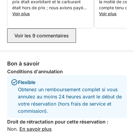
prix était exorbitant et le carburant
la moitié de ce qu
était hors de prix ; nous avions payé
compte tenu du p
10 € pour la même excursion la
Voir plus
passagers (60/65 
Voir plus
semaine dernière, alors qu’ils nous ont
facturé 50 €. Je ne peux
malheureusement pas les
Voir les 9 commentaires
recommander !
Bon à savoir
Conditions d'annulation
Flexible
Obtenez un remboursement complet si vous
annulez au moins 24 heures avant le début de
votre réservation (hors frais de service et
commission).
Droit de rétractation pour cette réservation :
Non.
En savoir plus