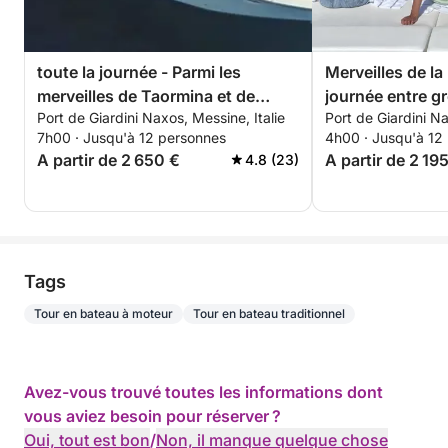
toute la journée - Parmi les
Merveilles de la
merveilles de Taormina et de
journée entre gr
Port de Giardini Naxos, Messine, Italie
Port de Giardini Na
l'Etna
snorkeling à Ta
7h00 · Jusqu'à 12 personnes
4h00 · Jusqu'à 12
A partir de 2 650 €
A partir de 2 19
4.8 (23)
Tags
Tour en bateau à moteur
Tour en bateau traditionnel
Avez-vous trouvé toutes les informations dont
vous aviez besoin pour réserver ?
Oui, tout est bon
/
Non, il manque quelque chose