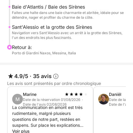
la pittoresque Grotta delle Sirene, un lieu empreint
Baie d'Atlantis / Baie des Sirènes
de charme et d'atmosphère. L'excursion comprend
Faites une halte dans une baie charmante et abritée, idéale pour se
détendre, nager et profiter du charme de la côte.
des arrêts pour la baignade, la détente et la plongée
avec tuba avant le retour après une journée
Sant'Alessio et la grotte des Sirènes
Navigation vers Sant'Alessio avec un arrêt à la grotte des Sirènes,
complète consacrée à la découverte de la plus belle
l'un des endroits les plus fascinants.
mer de la côte de Taormina.
Retour à:
Porto di Giardini Naxos, Messina, Italia
4.9/5
·
35 avis
Les avis sont présentés par ordre chronologique
Marine
Daniël
M
Date de la réservation 01/08/2026 ·
Date de la ré
Date de l'avis 02/08/2026
Date de l'avi
La communication en amont est très
rudimentaire, malgré plusieurs
questions de notre part, restées en
suspens. Sur place les explications
sont réalisées très rapidement sans
Voir plus