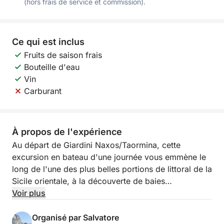
(hors frais de service et commission).
Ce qui est inclus
Fruits de saison frais
Bouteille d'eau
Vin
Carburant
À propos de l'expérience
Au départ de Giardini Naxos/Taormina, cette
excursion en bateau d'une journée vous emmène le
long de l'une des plus belles portions de littoral de la
Sicile orientale, à la découverte de baies
emblématiques, de panoramas élégants et de sites
Voir plus
captivants. Cette expérience est idéale pour ceux
qui souhaitent passer une journée entière à profiter
Organisé par Salvatore