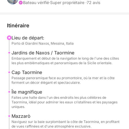
de la mer, à se détendre et à admirer des paysages
Bateau vérifié
·
Super propriétaire ·
72 avis
inoubliables.
La navigation commence vers Capo Taormina et
Itinéraire
Isola Bella, symboles emblématiques de cette côte,
où la mer cristalline rencontre un paysage
Lieu de départ:
Porto di Giardini Naxos, Messina, Italia
spectaculaire et intemporel. Ici, la côte offre des
couleurs intenses, des criques pittoresques et des
Jardins de Naxos / Taormine
vues parfaites pour une baignade ou pour se
Embarquement et début de la navigation le long de l'une des côtes
les plus emblématiques et panoramiques de la Sicile orientale.
prélasser en toute tranquillité.
Cap Taormine
Passage panoramique face au promontoire, où la mer et la côte
L'excursion se poursuit vers Mazzarò et la splendide
forment un décor élégant et spectaculaire.
baie d'Atlantis, également connue sous le nom de
Île magnifique
baie des Sirènes, un havre de paix exclusif et raffiné
Faites une halte dans l'un des endroits les plus célèbres de
où la nature se mêle à l'élégance de la baie. La
Taormina, idéal pour admirer les eaux cristallines et les paysages
clarté de ses eaux et son cadre isolé rendent cette
uniques.
escale particulièrement magique en journée.
Mazzarò
Naviguez sur la baie surplombant la côte de Taormina, en profitant
de vues raffinées et d'une atmosphère exclusive.
Enfin, nous atteignons Sant'Alessio, en passant par