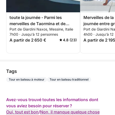
toute la journée - Parmi les
Merveilles de la
merveilles de Taormina et de
journée entre gr
Port de Giardini Naxos, Messine, Italie
Port de Giardini Na
l'Etna
snorkeling à Ta
7h00 · Jusqu'à 12 personnes
4h00 · Jusqu'à 12
A partir de 2 650 €
A partir de 2 19
4.8 (23)
Tags
Tour en bateau à moteur
Tour en bateau traditionnel
Avez-vous trouvé toutes les informations dont
vous aviez besoin pour réserver ?
Oui, tout est bon
/
Non, il manque quelque chose