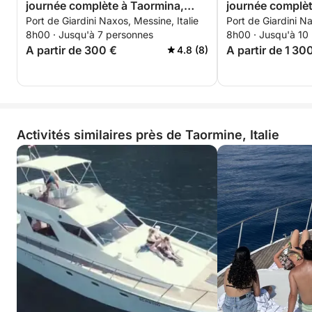
journée complète à Taormina,
journée complèt
Port de Giardini Naxos, Messine, Italie
Port de Giardini Na
Mazzarò et Sant'Alessio
bateau
8h00 · Jusqu'à 7 personnes
8h00 · Jusqu'à 10
A partir de 300 €
A partir de 1 30
4.8 (8)
Activités similaires près de Taormine, Italie