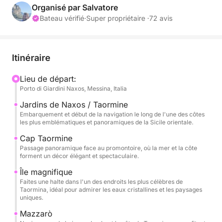
qui souhaitent passer une journée entière à profiter
Organisé par Salvatore
de la mer, à se détendre et à admirer des paysages
Bateau vérifié
·
Super propriétaire ·
72 avis
inoubliables.
La navigation commence vers Capo Taormina et
Itinéraire
Isola Bella, symboles emblématiques de cette côte,
où la mer cristalline rencontre un paysage
Lieu de départ:
Porto di Giardini Naxos, Messina, Italia
spectaculaire et intemporel. Ici, la côte offre des
couleurs intenses, des criques pittoresques et des
Jardins de Naxos / Taormine
vues parfaites pour une baignade ou pour se
Embarquement et début de la navigation le long de l'une des côtes
les plus emblématiques et panoramiques de la Sicile orientale.
prélasser en toute tranquillité.
Cap Taormine
Passage panoramique face au promontoire, où la mer et la côte
L'excursion se poursuit vers Mazzarò et la splendide
forment un décor élégant et spectaculaire.
baie d'Atlantis, également connue sous le nom de
Île magnifique
baie des Sirènes, un havre de paix exclusif et raffiné
Faites une halte dans l'un des endroits les plus célèbres de
où la nature se mêle à l'élégance de la baie. La
Taormina, idéal pour admirer les eaux cristallines et les paysages
clarté de ses eaux et son cadre isolé rendent cette
uniques.
escale particulièrement magique en journée.
Mazzarò