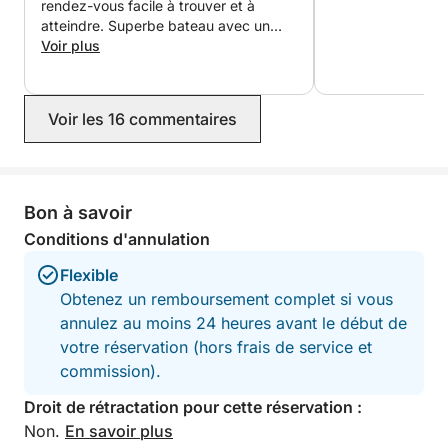
rendez-vous facile à trouver et à
atteindre. Superbe bateau avec un
pont agréable et confortable. Le
Voir plus
bateau nous a été remis à moitié plein,
ce qui était largement suffisant pour
les quatre heures (même à plein
Voir les 16 commentaires
régime). Cependant, nous avons
finalement ajouté 40 € de carburant
aux près de 200 € de location, mais
cela nous avait été clairement
communiqué au préalable. Fortement
Bon à savoir
recommandé ! Bien plus amusant et
Conditions d'annulation
personnalisé qu'une visite guidée (plus
courte) pour le même prix.
Flexible
Obtenez un remboursement complet si vous
annulez au moins 24 heures avant le début de
votre réservation (hors frais de service et
commission).
Droit de rétractation pour cette réservation :
Non.
En savoir plus