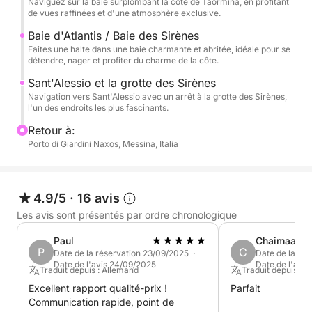
Naviguez sur la baie surplombant la côte de Taormina, en profitant
de vues raffinées et d'une atmosphère exclusive.
Enfin, nous atteignons Sant'Alessio, en passant par
la pittoresque Grotta delle Sirene, un lieu empreint
Baie d'Atlantis / Baie des Sirènes
de charme et d'atmosphère. L'excursion comprend
Faites une halte dans une baie charmante et abritée, idéale pour se
détendre, nager et profiter du charme de la côte.
des arrêts pour la baignade, la détente et la plongée
avec tuba avant le retour après une journée
Sant'Alessio et la grotte des Sirènes
Navigation vers Sant'Alessio avec un arrêt à la grotte des Sirènes,
complète consacrée à la découverte de la plus belle
l'un des endroits les plus fascinants.
mer de la côte de Taormina.
Retour à:
Porto di Giardini Naxos, Messina, Italia
4.9/5
·
16 avis
Les avis sont présentés par ordre chronologique
Paul
Chaimaa
P
C
Date de la réservation 23/09/2025 ·
Date de la ré
Date de l'avis 24/09/2025
Date de l'avi
Traduit depuis : Allemand
Traduit depuis : A
Excellent rapport qualité-prix !
Parfait
Communication rapide, point de