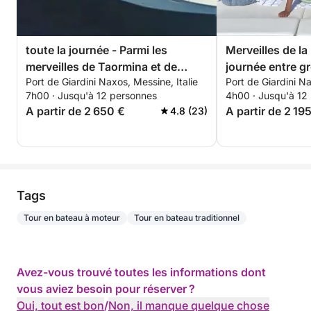
toute la journée - Parmi les
Merveilles de la
merveilles de Taormina et de
journée entre gr
Port de Giardini Naxos, Messine, Italie
Port de Giardini Na
l'Etna
snorkeling à Ta
7h00 · Jusqu'à 12 personnes
4h00 · Jusqu'à 12
A partir de 2 650 €
A partir de 2 19
4.8 (23)
Tags
Tour en bateau à moteur
Tour en bateau traditionnel
Avez-vous trouvé toutes les informations dont
vous aviez besoin pour réserver ?
Oui, tout est bon
/
Non, il manque quelque chose