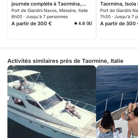
journée complète à Taormina,
Taormina, Isola 
Port de Giardini Naxos, Messine, Italie
Port de Giardini Na
Mazzarò et Sant'Alessio
Sant'Alessio
8h00 · Jusqu'à 7 personnes
7h30 · Jusqu'à 7 
A partir de 300 €
A partir de 300
4.8 (8)
Activités similaires près de Taormine, Italie