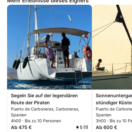
Mehr Erlebnisse dieses Eigners
vereint.
Segeln Sie auf der legendären
Sonnenuntergan
Route der Piraten
stündiger Küste
Puerto de Carboneras, Carboneras,
Puerto de Carbone
Carboneras
Spanien
Spanien
4h00 · Bis zu 10 Personen
3h00 · Bis zu 10 P
Ab 475 €
Ab 600 €
5 (1)