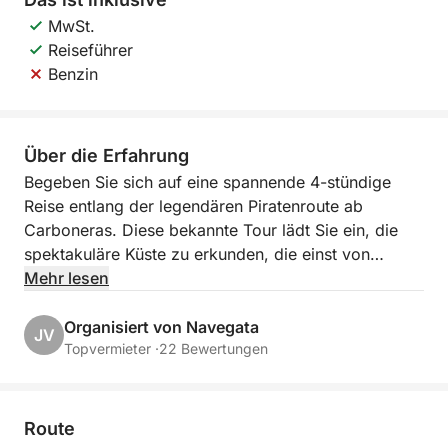
MwSt.
Reiseführer
Benzin
Über die Erfahrung
Begeben Sie sich auf eine spannende 4-stündige
Reise entlang der legendären Piratenroute ab
Carboneras. Diese bekannte Tour lädt Sie ein, die
spektakuläre Küste zu erkunden, die einst von
Piraten heimgesucht wurde und voller versteckter
Mehr lesen
Höhlen, geheimer Buchten und atemberaubender
Naturschönheiten steckt.
Organisiert von Navegata
JV
Topvermieter ·
22 Bewertungen
Navigieren Sie durch das türkisfarbene Wasser und
lauschen Sie Geschichten von alten Seeräubern und
ihren waghalsigen Eskapaden, während Sie die
Route
atemberaubende Aussicht auf schroffe Klippen und