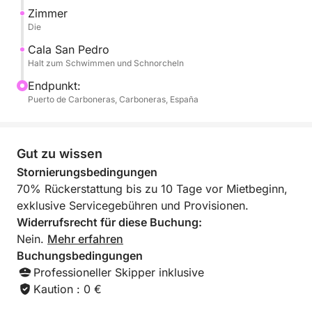
gebildet hat, und eine spektakuläre Unterwasserwelt.
Zimmer
Unter der Wasseroberfläche erwartet Sie ein
Die
vielfältiges marines Ökosystem mit einer reichen
Cala San Pedro
Fischvielfalt, die zwischen den berühmten
Halt zum Schwimmen und Schnorcheln
Posidonia-Seegraswiesen des Naturparks schwimmt.
Endpunkt:
Puerto de Carboneras, Carboneras, España
Nachdem wir diese unvergesslichen Orte genossen
haben, kehren wir mit Panoramablick auf die Küste
in den Hafen zurück.
Gut zu wissen
Stornierungsbedingungen
70% Rückerstattung bis zu 10 Tage vor Mietbeginn,
exklusive Servicegebühren und Provisionen.
Widerrufsrecht für diese Buchung:
Nein.
Mehr erfahren
Buchungsbedingungen
Professioneller Skipper inklusive
Kaution : 0 €