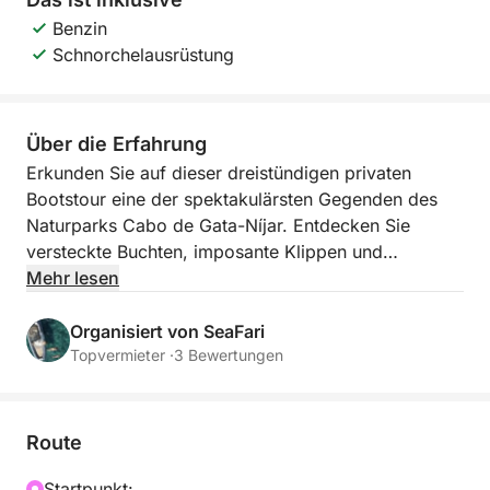
Benzin
Schnorchelausrüstung
Über die Erfahrung
Erkunden Sie auf dieser dreistündigen privaten
Bootstour eine der spektakulärsten Gegenden des
Naturparks Cabo de Gata-Níjar. Entdecken Sie
versteckte Buchten, imposante Klippen und
kristallklares Wasser, das nur vom Meer aus
Mehr lesen
erreichbar ist.
Organisiert von SeaFari
Unsere Reise beginnt entlang der beeindruckenden
Topvermieter ·
3 Bewertungen
Klippen von Faro de Mesa Roldán. Bewundern Sie
die atemberaubenden Felsformationen und die
natürlichen Meereshöhlen, die von Wind und Zeit
Route
geformt wurden.
Startpunkt: