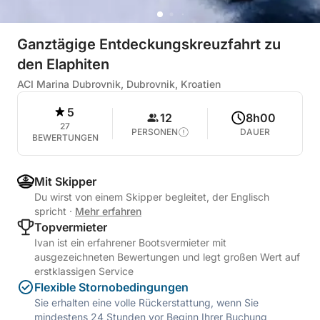
Ganztägige Entdeckungskreuzfahrt zu
den Elaphiten
ACI Marina Dubrovnik, Dubrovnik, Kroatien
5
12
8h00
27
PERSONEN
DAUER
BEWERTUNGEN
Mit Skipper
Du wirst von einem Skipper begleitet, der Englisch
spricht
·
Mehr erfahren
Topvermieter
Ivan ist ein erfahrener Bootsvermieter mit
ausgezeichneten Bewertungen und legt großen Wert auf
erstklassigen Service
Flexible Stornobedingungen
Sie erhalten eine volle Rückerstattung, wenn Sie
mindestens 24 Stunden vor Beginn Ihrer Buchung