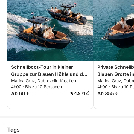
Schnellboot-Tour in kleiner
Private Schnell
Gruppe zur Blauen Höhle und den
Blauen Grotte i
Marina Gruz, Dubrovnik, Kroatien
Marina Gruz, Dubro
Elaphits-Inseln
4h00 · Bis zu 10 Personen
4h00 · Bis zu 10 P
Ab 60 €
Ab 355 €
4.9 (12)
Tags