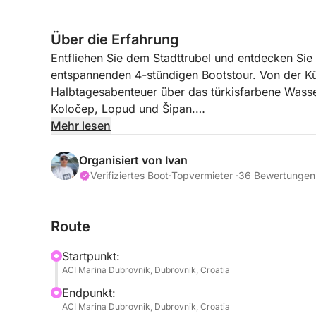
Über die Erfahrung
Entfliehen Sie dem Stadttrubel und entdecken Sie
entspannenden 4-stündigen Bootstour. Von der Kü
Halbtagesabenteuer über das türkisfarbene Wasse
Koločep, Lopud und Šipan.
Mehr lesen
Skipper und Hostess sorgen für einen unvergesslic
zur Insel Koločep, der nächstgelegenen der Elaphite
Organisiert von Ivan
versteckte Höhlen und ihre friedliche Naturlandsch
Verifiziertes Boot
·
Topvermieter ·
36 Bewertungen
erfrischendes Bad nehmen oder einfach die atemb
Route
Die Tour führt weiter zur Insel Lopud, die für ih
Atmosphäre berühmt ist. Besuchen Sie den wunde
Startpunkt:
Sandstrände in der Region Dubrovnik, wo das fl
ACI Marina Dubrovnik, Dubrovnik, Croatia
und Entspannen einlädt.
Endpunkt:
ACI Marina Dubrovnik, Dubrovnik, Croatia
Zum Schluss steuert die Bootsfahrt die Insel Šipan