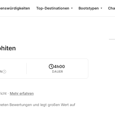
enswürdigkeiten
Top-Destinationen
Bootstypen
Cha
phiten
2
4h00
EN
DAUER
richt
·
Mehr erfahren
chneten Bewertungen und legt großen Wert auf