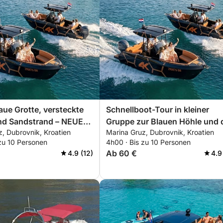
laue Grotte, versteckte
Schnellboot-Tour in kleiner
nd Sandstrand – NEUES
Gruppe zur Blauen Höhle und 
, Dubrovnik, Kroatien
Marina Gruz, Dubrovnik, Kroatien
ot, Erkunden Sie die
Elaphits-Inseln
zu 10 Personen
4h00 · Bis zu 10 Personen
-Inseln 8 Stunden
Ab 60 €
4.9 (12)
4.9