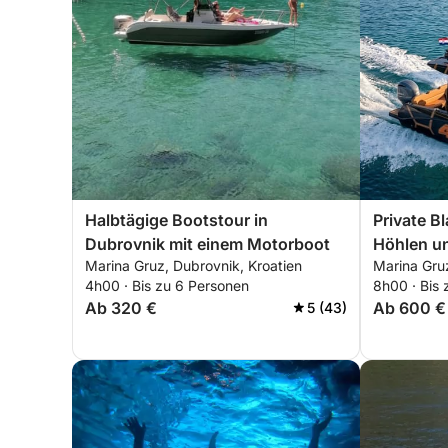
Halbtägige Bootstour in
Private B
Dubrovnik mit einem Motorboot
Höhlen u
Marina Gruz, Dubrovnik, Kroatien
Marina Gruz
Schnellbo
4h00 · Bis zu 6 Personen
8h00 · Bis 
Elaphiten
Ab 320 €
Ab 600 €
5 (43)