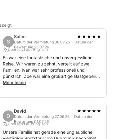
Buchten und wunderschöne Naturlandschaften,
ezeigt
enheit, die Schönheit der Elaphiten zu
gkeiten zu besichtigen und die friedliche
Salim
S
Datum der Vermietung 08.07.26 · Datum der
Bewertung 25.07.26
Übersetzt aus Englisch
Es war eine fantastische und unvergessliche
Reise. Wir waren zu zehnt, verteilt auf zwei
Familien. Ivan war sehr professionell und
pünktlich. Zoe war eine großartige Gastgeberin!
Sie sorgte dafür, dass sich alle wohlfühlten. Wir
Mehr lesen
würden die Reise jederzeit wiederholen.
David
D
Datum der Vermietung 27.06.26 · Datum der
Bewertung 01.07.26
Übersetzt aus Englisch
Unsere Familie hat gerade eine unglaubliche
viertägige Bootstour von Dubrovnik nach Split