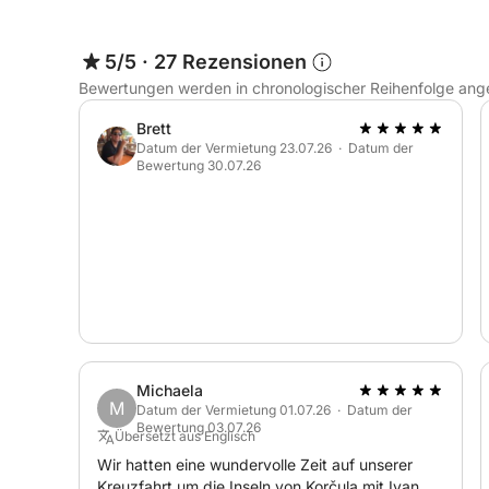
besticht durch charmante Fischerdörfer, kleine 
die man vom Meer aus bewundern kann.
5/5
·
27 Rezensionen
Bewertungen werden in chronologischer Reihenfolge ang
Dieser Halbtagesausflug bietet die perfekte Geleg
erleben und dabei zu schwimmen, die Sehenswürdi
Brett
Atmosphäre der Adria zu genießen.
Datum der Vermietung 23.07.26 · Datum der
Bewertung 30.07.26
Michaela
M
Datum der Vermietung 01.07.26 · Datum der
Bewertung 03.07.26
Übersetzt aus Englisch
Wir hatten eine wundervolle Zeit auf unserer
Kreuzfahrt um die Inseln von Korčula mit Ivan