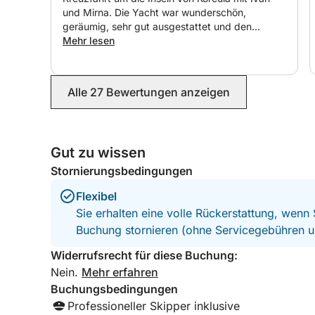
und Mirna. Die Yacht war wunderschön,
geräumig, sehr gut ausgestattet und den
ganzen Tag über unglaublich komfortabel. Alles
Mehr lesen
war durchdacht organisiert, und wir fühlten uns
bestens betreut. Absolut empfehlenswert! Wir
würden sehr gerne für unsere nächste Reise
Alle 27 Bewertungen anzeigen
wieder buchen!
Gut zu wissen
Stornierungsbedingungen
Flexibel
Sie erhalten eine volle Rückerstattung, wenn
Buchung stornieren (ohne Servicegebühren u
Widerrufsrecht für diese Buchung:
Nein.
Mehr erfahren
Buchungsbedingungen
Professioneller Skipper inklusive