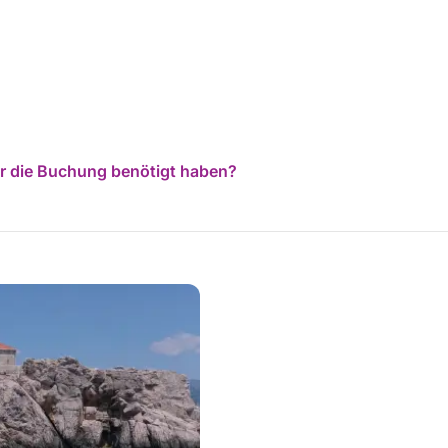
Kroatien erleben möchte, und freuen uns schon
jetzt auf die nächste Tour. Vielen Dank euch
beiden, dass ihr unserer Familie ein so
besonderes Erlebnis ermöglicht habt!
für die Buchung benötigt haben?