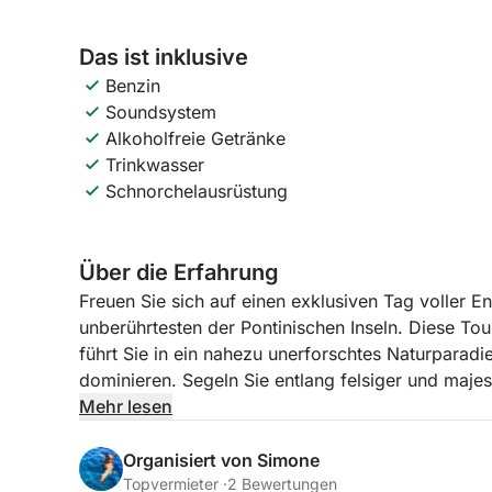
Das ist inklusive
Benzin
Soundsystem
Alkoholfreie Getränke
Trinkwasser
Schnorchelausrüstung
Über die Erfahrung
Freuen Sie sich auf einen exklusiven Tag voller 
unberührtesten der Pontinischen Inseln. Diese Tour
führt Sie in ein nahezu unerforschtes Naturparad
dominieren. Segeln Sie entlang felsiger und majes
Meer, und entdecken Sie die reiche Meeres- und L
Mehr lesen
Mufflonpopulation. Zannone ist eine geschützte In
Besuch bedeutet, in eine ursprüngliche Umgebung
Organisiert von Simone
die Natur in all ihrer Kraft und Pracht zeigt. Diese 
Topvermieter ·
2 Bewertungen