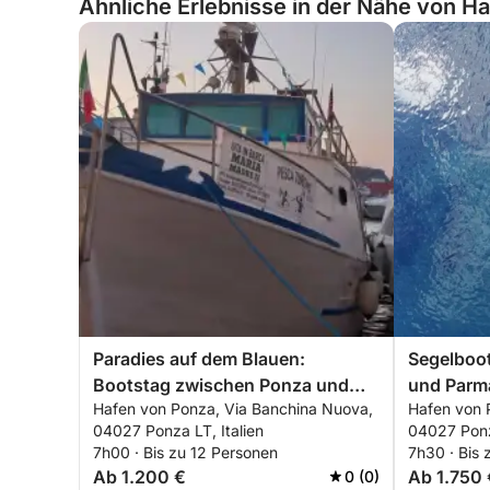
Ähnliche Erlebnisse in der Nähe von Ha
Paradies auf dem Blauen:
Segelboo
Bootstag zwischen Ponza und
und Parma
Hafen von Ponza, Via Banchina Nuova,
Hafen von 
Palmarola
inklusive
04027 Ponza LT, Italien
04027 Ponza
7h00 · Bis zu 12 Personen
7h30 · Bis 
Ab 1.200 €
Ab 1.750 
0 (0)