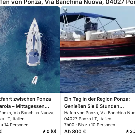
fen von Ponza, Via Banchina Nuova, 04027 Ponz
tfahrt zwischen Ponza
Ein Tag in der Region Ponza:
rola – Mittagessen
Genießen Sie 8 Stunden
Ponza, Via Banchina Nuova,
Hafen von Ponza, Via Banchina Nuo
Erkundungstour an Bord eines
 LT, Italien
04027 Ponza LT, Italien
Motorboots.
zu 14 Personen
7h00 · Bis zu 10 Personen
€
Ab 800 €
0 (0)
3.