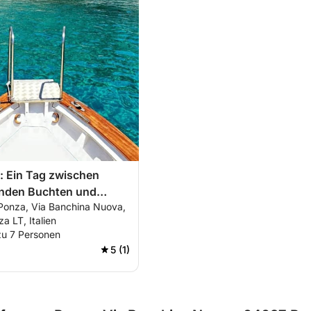
: Ein Tag zwischen
nden Buchten und
Ponza, Via Banchina Nuova,
schen Faraglioni
 LT, Italien
zu 7 Personen
5 (1)