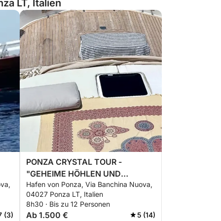
a LT, Italien
PONZA CRYSTAL TOUR -
"GEHEIME HÖHLEN UND
va,
Hafen von Ponza, Via Banchina Nuova,
TÜRKISFARBENES GEWÄSSER"
04027 Ponza LT, Italien
8h30 · Bis zu 12 Personen
Ab 1.500 €
7 (3)
5 (14)