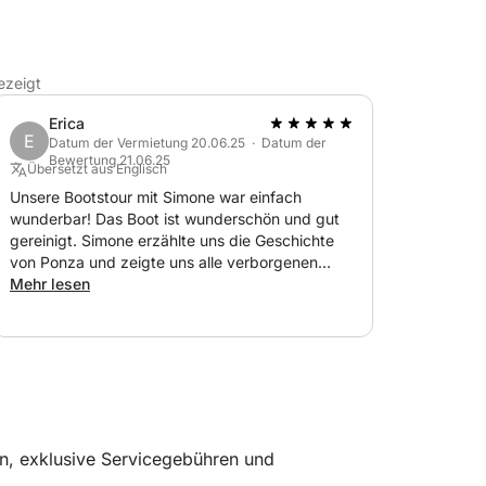
ezeigt
Erica
E
Datum der Vermietung 20.06.25 · Datum der
Bewertung 21.06.25
Übersetzt aus Englisch
Unsere Bootstour mit Simone war einfach
wunderbar! Das Boot ist wunderschön und gut
gereinigt. Simone erzählte uns die Geschichte
von Ponza und zeigte uns alle verborgenen
Schätze der Insel – er nahm sich sogar die Zeit,
Mehr lesen
uns jede Winkelung bestimmter Felsformationen
zu zeigen! Wir hatten ein tolles Erlebnis und
können es wärmstens empfehlen!
n, exklusive Servicegebühren und