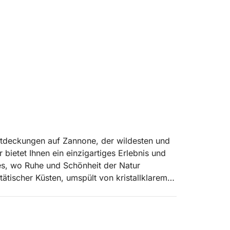
Entdeckungen auf Zannone, der wildesten und
 bietet Ihnen ein einzigartiges Erlebnis und
ies, wo Ruhe und Schönheit der Natur
tätischer Küsten, umspült von kristallklarem
andfauna der Insel, darunter die berühmte
sel und Teil des Nationalparks Circeo. Ein
 einzutauchen, fernab vom Trubel, wo sich
Tour ist ideal für alle, die tiefe Entspannung