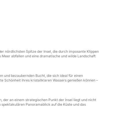
möchten, geheime Winkel und
begleitet Sie unsere erfahrene Crew auf
d Ihre Sicherheit, während Sie jeden Moment
r nördlichsten Spitze der Insel, die durch imposante Klippen
tes Meer abfallen und eine dramatische und wilde Landschaft
ten und bezaubernden Bucht, die sich ideal für einen
te Schönheit ihres kristallklaren Wassers genießen können –
er an einem strategischen Punkt der Insel liegt und nicht
nen spektakulären Panoramablick auf die Küste und das