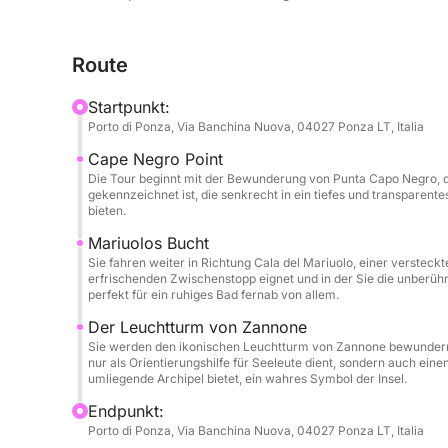
suchen und gleichzeitig die Spannung genießen 
atemberaubende Ausblicke zu entdecken. An Bord 
Route
diesem Abenteuer und sorgt für Ihren Komfort un
dieser einzigartigen Expedition genießen.
Startpunkt:
Porto di Ponza, Via Banchina Nuova, 04027 Ponza LT, Italia
Cape Negro Point
Die Tour beginnt mit der Bewunderung von Punta Capo Negro, de
gekennzeichnet ist, die senkrecht in ein tiefes und transparen
bieten.
Mariuolos Bucht
Sie fahren weiter in Richtung Cala del Mariuolo, einer versteck
erfrischenden Zwischenstopp eignet und in der Sie die unberühr
perfekt für ein ruhiges Bad fernab von allem.
Der Leuchtturm von Zannone
Sie werden den ikonischen Leuchtturm von Zannone bewundern, d
nur als Orientierungshilfe für Seeleute dient, sondern auch ei
umliegende Archipel bietet, ein wahres Symbol der Insel.
Endpunkt:
Porto di Ponza, Via Banchina Nuova, 04027 Ponza LT, Italia