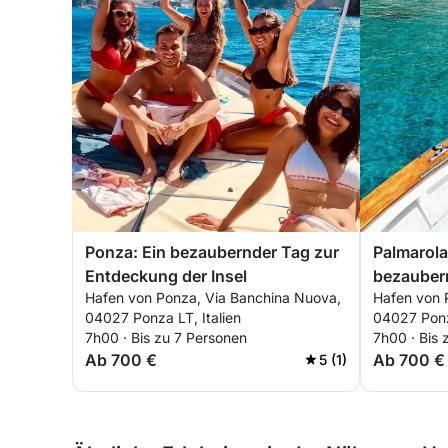
Ponza: Ein bezaubernder Tag zur
Palmarola
Entdeckung der Insel
bezauber
Hafen von Ponza, Via Banchina Nuova,
Hafen von 
majestäti
04027 Ponza LT, Italien
04027 Ponza
7h00 · Bis zu 7 Personen
7h00 · Bis 
Ab 700 €
Ab 700 €
5 (1)