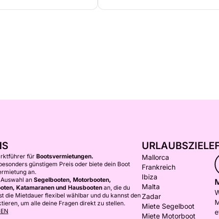
NS
URLAUBSZIELE
arktführer für
Bootsvermietungen.
Mallorca
 besonders günstigem Preis oder biete dein Boot
Frankreich
ermietung an.
Ibiza
e Auswahl an
Segelbooten, Motorbooten,
M
Malta
oten, Katamaranen und Hausbooten
an, die du
W
st die Mietdauer flexibel wählbar und du kannst den
Zadar
M
ieren, um alle deine Fragen direkt zu stellen.
Miete Segelboot
GEN
e
Miete Motorboot