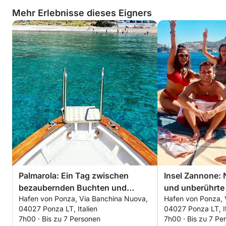
Mehr Erlebnisse dieses Eigners
Palmarola: Ein Tag zwischen
Insel Zannone:
bezaubernden Buchten und
und unberührt
Hafen von Ponza, Via Banchina Nuova,
Hafen von Ponza, 
majestätischen Faraglioni
04027 Ponza LT, Italien
04027 Ponza LT, It
7h00 · Bis zu 7 Personen
7h00 · Bis zu 7 Pe