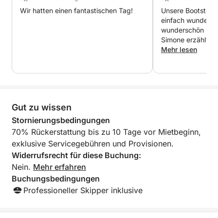
Wir hatten einen fantastischen Tag!
Unsere Bootstour
einfach wunderbar
wunderschön und 
Simone erzählte u
von Ponza und zei
Mehr lesen
verborgenen Schät
nahm sich sogar d
Winkelung bestim
zu zeigen! Wir hat
und können es wä
Gut zu wissen
Stornierungsbedingungen
70% Rückerstattung bis zu 10 Tage vor Mietbeginn,
exklusive Servicegebühren und Provisionen.
Widerrufsrecht für diese Buchung:
Nein.
Mehr erfahren
Buchungsbedingungen
Professioneller Skipper inklusive