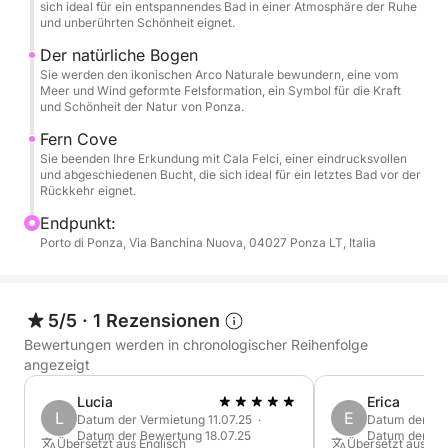
sich ideal für ein entspannendes Bad in einer Atmosphäre der Ruhe
und unberührten Schönheit eignet.
Der natürliche Bogen
Sie werden den ikonischen Arco Naturale bewundern, eine vom
Meer und Wind geformte Felsformation, ein Symbol für die Kraft
und Schönheit der Natur von Ponza.
Fern Cove
Sie beenden Ihre Erkundung mit Cala Felci, einer eindrucksvollen
und abgeschiedenen Bucht, die sich ideal für ein letztes Bad vor der
Rückkehr eignet.
Endpunkt:
Porto di Ponza, Via Banchina Nuova, 04027 Ponza LT, Italia
5/5
·
1 Rezensionen
Bewertungen werden in chronologischer Reihenfolge
angezeigt
Lucia
Erica
L
E
Datum der Vermietung 11.07.25 ·
Datum der Ver
Datum der Bewertung 18.07.25
Datum der Be
Übersetzt aus Englisch
Übersetzt aus Eng