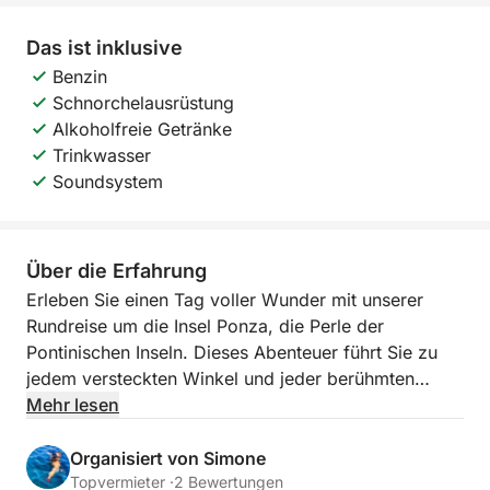
Das ist inklusive
Benzin
Schnorchelausrüstung
Alkoholfreie Getränke
Trinkwasser
Soundsystem
Über die Erfahrung
Erleben Sie einen Tag voller Wunder mit unserer
Rundreise um die Insel Ponza, die Perle der
Pontinischen Inseln. Dieses Abenteuer führt Sie zu
jedem versteckten Winkel und jeder berühmten
Bucht und lässt Sie in das kristallklare Wasser und
Mehr lesen
die atemberaubenden Landschaften eintauchen, die
Ponza so einzigartig machen. Stellen Sie sich vor,
Organisiert von Simone
Sie segeln entlang einer zerklüfteten,
Topvermieter ·
2 Bewertungen