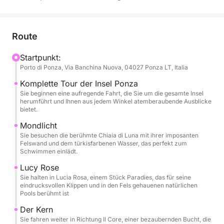
sonnenverwöhnten Küste, wo die Natur
unvergessliche Szenen mit weißen Klippen,
geheimnisvollen Höhlen und Buchten mit
Route
smaragdgrünem Wasser geschaffen hat. Diese Tour
ist ideal für alle, die die Insel in ihrer ganzen Pracht
Startpunkt:
Porto di Ponza, Via Banchina Nuova, 04027 Ponza LT, Italia
entdecken möchten. Sie bietet zahlreiche
Möglichkeiten zum Tauchen, Schnorcheln und
Komplette Tour der Insel Ponza
Entspannen in Buchten, die nur vom Meer aus
Sie beginnen eine aufregende Fahrt, die Sie um die gesamte Insel
herumführt und Ihnen aus jedem Winkel atemberaubende Ausblicke
erreichbar sind. Jeder Stopp bietet die Gelegenheit,
bietet.
die unberührte Schönheit Ponzas zu bewundern –
Mondlicht
von seinen natürlichen Felsbögen bis zu den
Sie besuchen die berühmte Chiaia di Luna mit ihrer imposanten
berühmtesten Stränden – in einer Atmosphäre der
Felswand und dem türkisfarbenen Wasser, das perfekt zum
Schwimmen einlädt.
Entspannung und des Vergnügens. Eine erfahrene
Crew begleitet Sie auf dieser Reise und erzählt Ihnen
Lucy Rose
gerne Geschichten und Wissenswertes über die
Sie halten in Lucia Rosa, einem Stück Paradies, das für seine
eindrucksvollen Klippen und in den Fels gehauenen natürlichen
Insel, um Ihnen ein unvergessliches und
Pools berühmt ist
unbeschwertes Erlebnis zu garantieren.
Der Kern
Sie fahren weiter in Richtung Il Core, einer bezaubernden Bucht, die