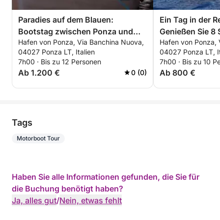
Paradies auf dem Blauen:
Ein Tag in der 
Bootstag zwischen Ponza und
Genießen Sie 8
Hafen von Ponza, Via Banchina Nuova,
Hafen von Ponza, 
Palmarola
Erkundungstour
04027 Ponza LT, Italien
04027 Ponza LT, It
Motorboots.
7h00 · Bis zu 12 Personen
7h00 · Bis zu 10 P
Ab 1.200 €
Ab 800 €
0 (0)
Tags
Motorboot Tour
Haben Sie alle Informationen gefunden, die Sie für
die Buchung benötigt haben?
Ja, alles gut
/
Nein, etwas fehlt