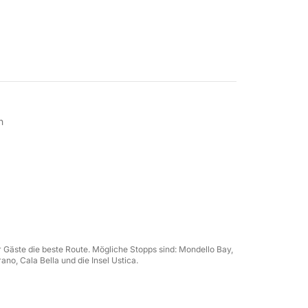
o Nuovo, Piazza Tonnara, Palermo 90142
n
n
 Gäste die beste Route. Mögliche Stopps sind: Mondello Bay,
Palermo! Hier sind einige Highlights im
no, Cala Bella und die Insel Ustica.
 schnorcheln Sie entlang der