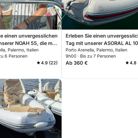
ie einen unvergesslichen
Erleben Sie einen unvergessli
nserer NOAH 55, die mit
Tag mit unserer ASORAL AL 10
la, Palermo, Italien
Porto Arenella, Palermo, Italien
estattet ist, was Sie für
mit allem, was Sie für einen
 zu 6 Personen
9h00 · Bis zu 7 Personen
fekten Tag auf dem Boot
perfekten Bootsausflug
Ab 360 €
4.9 (22)
4.8 
!
benötigen!