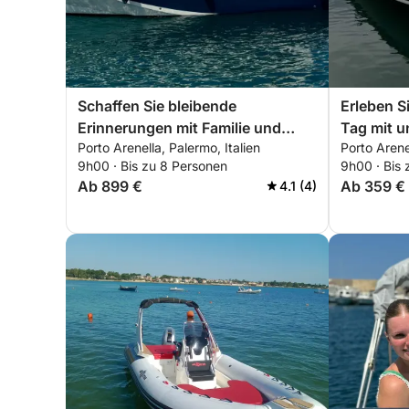
Schaffen Sie bleibende
Erleben S
Erinnerungen mit Familie und
Tag mit u
Porto Arenella, Palermo, Italien
Porto Arenel
Freunden bei einem
Almarine,
9h00 · Bis zu 8 Personen
9h00 · Bis 
unvergesslichen Tag an Bord
was Sie f
Ab 899 €
Ab 359 €
4.1 (4)
unserer Prinz 33 Open!
auf dem B