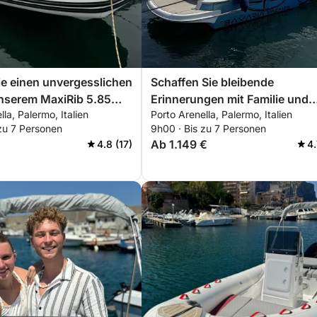
ie einen unvergesslichen
Schaffen Sie bleibende
nserem MaxiRib 5.85
Erinnerungen mit Familie und
la, Palermo, Italien
Porto Arenella, Palermo, Italien
 ausgestattet mit allem,
Freunden und verbringen Sie
zu 7 Personen
9h00 · Bis zu 7 Personen
ür einen perfekten Tag
einen unvergesslichen Tag an
Ab 1.149 €
4.8 (17)
4.
oot benötigen!
Bord unserer Bavaria 32 Sport