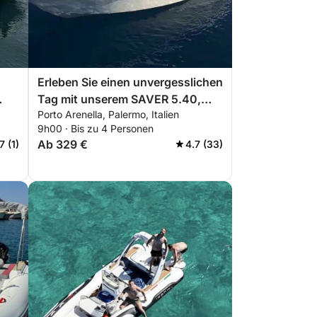
Erleben Sie einen unvergesslichen
Tag mit unserem SAVER 5.40,
Porto Arenella, Palermo, Italien
ausgestattet mit allem, was Sie
9h00 · Bis zu 4 Personen
für einen perfekten Tag auf dem
Ab 329 €
7 (1)
4.7 (33)
!
Boot benötigen!