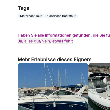
schwarzen Almarine 5.85 MaxiRib – ausgestattet mi
Tags
Segelabenteuer benötigen! 🌊
Motorboot Tour
Klassische Bootstour
Haben Sie alle Informationen gefunden, die Sie 
Ja, alles gut
/
Nein, etwas fehlt
Mehr Erlebnisse dieses Eigners