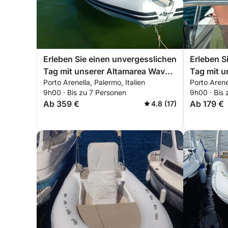
Erleben Sie einen unvergesslichen
Erleben S
Tag mit unserer Altamarea Wave
Tag mit u
Porto Arenella, Palermo, Italien
Porto Arenel
20, die mit allem ausgestattet ist,
allem ausg
9h00 · Bis zu 7 Personen
9h00 · Bis
was Sie für einen perfekten Tag
einen per
Ab 359 €
Ab 179 €
4.8 (17)
auf dem Boot benötigen!
benötigen