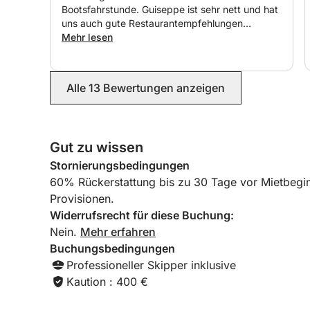
Bootsfahrstunde. Guiseppe ist sehr nett und hat
☕ Kostenlose Leckereien an Bord: Genießen Sie w
uns auch gute Restaurantempfehlungen
und Kaffee an Bord! 🍩☕
gegeben :) Wir waren zu siebt und das Boot hat
Mehr lesen
gut gepasst. Wir bekamen auch Schwimmbrillen
und Flossen. Alles in allem eine Empfehlung!
🚗 Transferservice: Wir bieten Transfers zum un
von 5 km an.
Alle 13 Bewertungen anzeigen
⚓ Skipper mieten: Erleben Sie einen unvergessl
professionellen Skipper. Entspannen Sie sich und
Gut zu wissen
unbeschwert.
Stornierungsbedingungen
60% Rückerstattung bis zu 30 Tage vor Mietbegi
⏳ Mietoptionen:
Provisionen.
✔ Ganztägig
Widerrufsrecht für diese Buchung:
✔ Halbtägig (Vormittag oder Nachmittag)
Nein.
Mehr erfahren
Buchungsbedingungen
⛽ Treibstoffkosten: Unsere Gäste geben in der R
Professioneller Skipper inklusive
Eine Tankstelle befindet sich direkt im Yachthafen
Kaution : 400 €
Buchen Sie jetzt und erleben Sie einen unverges