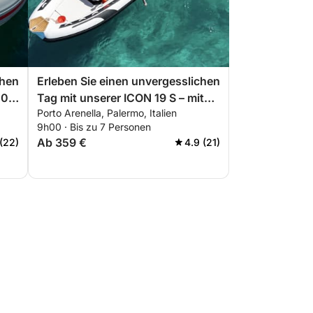
chen
Erleben Sie einen unvergesslichen
0 –
Tag mit unserer ICON 19 S – mit
Porto Arenella, Palermo, Italien
allem, was Sie für einen perfekten
9h00 · Bis zu 7 Personen
Bootsausflug benötigen!
Ab 359 €
(22)
4.9 (21)