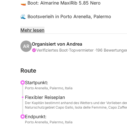
🚤 Boot: Almarine MaxiRib 5.85 Nero
🌊 Bootsverleih in Porto Arenella, Palermo
📍 Standort: Porto Arenella – Molo Foraneo Scal
Mehr lesen
👥 Maximale Kapazität: 8 Personen
Organisiert von Andrea
AR
Verifiziertes Boot
·
Topvermieter ·
196 Bewertunge
🛠️ Ausstattung:
• Bluetooth für Musik und Kommunikation
Route
• Bequeme Sitze
• Sonnensegel
Startpunkt:
• Badeleiter
Porto Arenella, Palermo, Italia
• Sicherheitsausrüstung, inklusive Schwimmweste
Flexibler Reiseplan
Der Kapitän bestimmt anhand des Wetters und der Vorlieben der
🌅 Erkunden Sie die wunderschönen Gewässer vor 
Naturschutzgebiet Capo Gallo, Isola delle Femmine, Capo Zaffera
Umkreis von 5 km:
Endpunkt:
Porto Arenella, Palermo, Italia
📍 Naturschutzgebiet Capo Gallo: Schwimmen und