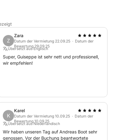
elegene Insel mit kristallklarem Wasser und
ezeigt
Zara
Z
Datum der Vermietung 22.09.25 · Datum der
e Juwel und erleben Sie ein magisches
Bewertung 29.09.25
Übersetzt aus Englisch
 Küste aus.
Super, Guiseppe ist sehr nett und professionell,
wir empfehlen!
hrt entlang der wunderschönen Küste von
ie faszinierende Unterwasserwelt von Capo
Karel
K
Datum der Vermietung 10.09.25 · Datum der
Bewertung 10.09.25
Übersetzt aus Niederländisch
n Sie sich und genießen Sie ein Mittagessen
Wir haben unseren Tag auf Andreas Boot sehr
genossen. Vor der Buchung beantwortete