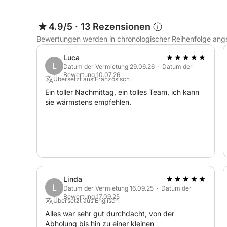
atemberaubenden Felsküste.
4.9/5
·
13 Rezensionen
📍 Isola delle Femmine: Besuchen Sie diese naheg
Bewertungen werden in chronologischer Reihenfolge ang
malerischen Ausblicken.
Luca
L
Datum der Vermietung 29.06.26 · Datum der
📍 Caletta Bella: Entdecken Sie dieses versteckt
Bewertung 10.07.26
Übersetzt aus Französisch
Abenteuer – sowohl vom Wasser als auch von der
Ein toller Nachmittag, ein tolles Team, ich kann
sie wärmstens empfehlen.
🎉 Aktivitäten:
🚤 Küstenfahrt: Genießen Sie eine entspannte Fa
Palermo mit Stopps an den Stränden.
🤿 Schnorcheln und Schwimmen: Entdecken Sie d
Gallo.
Linda
L
Datum der Vermietung 16.09.25 · Datum der
Bewertung 17.09.25
Übersetzt aus Englisch
🏖️ Tagesausflug zum Strand von Mondello: Sonne
Alles war sehr gut durchdacht, von der
am Meer.
Abholung bis hin zu einer kleinen