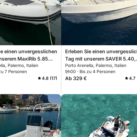
erung verfügen, wenn sie das Boot ohne
eine Hostess buchen, die Sie während Ihrer
ie einen unvergesslichen
Erleben Sie einen unvergessli
nserem MaxiRib 5.85
Tag mit unserem SAVER 5.40,
la, Palermo, Italien
Porto Arenella, Palermo, Italien
 ausgestattet mit allem,
ausgestattet mit allem, was Si
zu 7 Personen
9h00 · Bis zu 4 Personen
ür einen perfekten Tag
für einen perfekten Tag auf d
Ab 329 €
4.8 (17)
4.7
oot benötigen!
Boot benötigen!
fessionellen Drohnenaufnahmen und -fotos