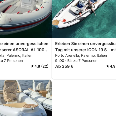
 und Kaffee. Genießen Sie kostenlose
Wasser und Bier für ein rundum gelungenes
ie einen unvergesslichen
Erleben Sie einen unvergessli
unserer ASORAL AL 100 –
Tag mit unserer ICON 19 S – mi
8 Personen im Umkreis von 10 km.
la, Palermo, Italien
Porto Arenella, Palermo, Italien
 was Sie für einen
allem, was Sie für einen perfek
zu 7 Personen
9h00 · Bis zu 7 Personen
 Bootsausflug
Bootsausflug benötigen!
nd um Palermo. Hier einige Highlights im
Ab 359 €
4.8 (22)
4.9
!
rkisfarbene Wasser und die lebhafte
wimmen, Schnorcheln und für atemberaubende