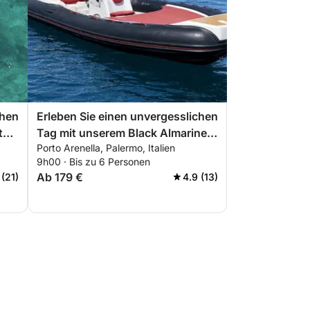
chen
Erleben Sie einen unvergesslichen
t
Tag mit unserem Black Almarine
Porto Arenella, Palermo, Italien
ten
MaxiRib 5.85 – ausgestattet mit
9h00 · Bis zu 6 Personen
allem, was Sie für einen perfekten
Ab 179 €
 (21)
4.9 (13)
Bootsausflug benötigen!