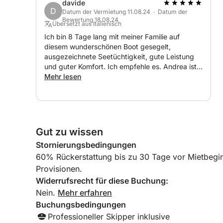
- Klimaanlage
davide
D
- Fernseher
Datum der Vermietung 11.08.24 · Datum der
Bewertung 18.08.24
- Zwei Doppelbetten
Übersetzt aus Italienisch
Ich bin 8 Tage lang mit meiner Familie auf
diesem wunderschönen Boot gesegelt,
• Außenbereich:
ausgezeichnete Seetüchtigkeit, gute Leistung
und guter Komfort. Ich empfehle es. Andrea ist
- Zahlreiche Sitzgelegenheiten
eine zuvorkommende und hilfsbereite Person
Mehr lesen
- Kleines Waschbecken
von ausgezeichneter Qualität, mit der man gut
- Große Sonnenliege
kommunizieren kann. Seine Mitarbeiterin ist eine
wundervolle und sehr freundliche Person, sie hat
- Zusätzlicher Kühlschrank
alles sehr gut organisiert und uns sogar aus der
- Tisch und Sofas
Ferne unterstützt.
Gut zu wissen
- Sicherheitsausrüstung:
Stornierungsbedingungen
60% Rückerstattung bis zu 30 Tage vor Mietbegi
- Komplette Sicherheitsausrüstung für bis zu 12 S
Provisionen.
- Elektrisch unterstützte Motorraumklappe
Widerrufsrecht für diese Buchung:
Nein.
Mehr erfahren
⚙ Motoren:
Buchungsbedingungen
Professioneller Skipper inklusive