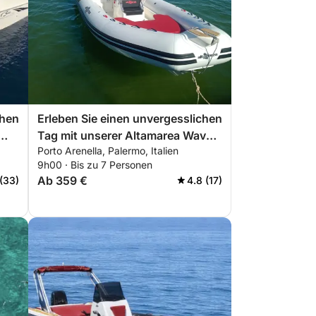
chen
Erleben Sie einen unvergesslichen
Tag mit unserer Altamarea Wave
Porto Arenella, Palermo, Italien
e
20, die mit allem ausgestattet ist,
9h00 · Bis zu 7 Personen
em
was Sie für einen perfekten Tag
Ab 359 €
 (33)
4.8 (17)
auf dem Boot benötigen!