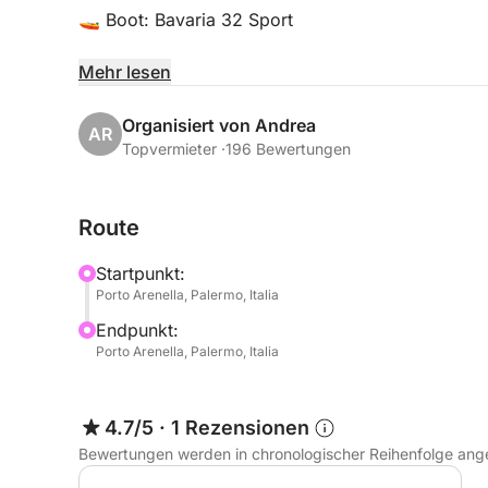
🚤 Boot: Bavaria 32 Sport
📍 Standort:
Mehr lesen
Porto Arenella - Molo Foraneo Scalo Nuovo, Pia
Organisiert von Andrea
AR
👥 Maximale Kapazität: 7 Personen
Topvermieter ·
196 Bewertungen
📏 Abmessungen:
Route
• Länge: 10,97 Meter (36 Fuß)
• Breite: 3,31 Meter (10 Fuß 31 Zoll)
Startpunkt:
Porto Arenella, Palermo, Italia
✨ Luxuriöser Komfort und Ausstattung:
Endpunkt:
Porto Arenella, Palermo, Italia
• Innenbereich:
- Zwei separate Doppelkabinen
4.7/5
·
1 Rezensionen
- Küche mit Doppelgaskochfeld
Bewertungen werden in chronologischer Reihenfolge ang
- Kühlschrank, Kaffeemaschine und Mikrowelle