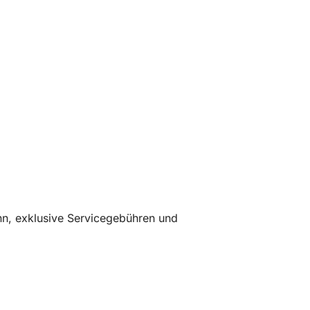
nn, exklusive Servicegebühren und
eemeilen