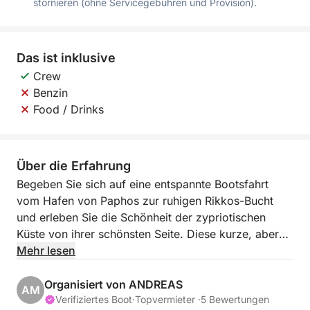
stornieren (ohne Servicegebühren und Provision).
Das ist inklusive
Crew
Benzin
Food / Drinks
Über die Erfahrung
Begeben Sie sich auf eine entspannte Bootsfahrt
vom Hafen von Paphos zur ruhigen Rikkos-Bucht
und erleben Sie die Schönheit der zypriotischen
Küste von ihrer schönsten Seite. Diese kurze, aber
entspannende Kreuzfahrt bietet Ihnen die
Mehr lesen
Möglichkeit, das türkisfarbene Wasser, die
malerischen Klippen und die sanfte Meeresbrise zu
Organisiert von ANDREAS
AM
genießen, die diese Region so besonders machen.
Verifiziertes Boot
·
Topvermieter ·
5 Bewertungen