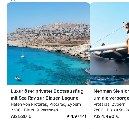
Luxuriöser privater Bootsausflug
Nehmen Sie sich
mit Sea Ray zur Blauen Lagune
um die verborg
Hafen von Protaras, Protaras, Zypern
Protaras, Zypern
Protaras aus de
2h00 · Bis zu 9 Personen
7h00 · Bis zu 99 
Wellen zu entde
Ab 530 €
Ab 4.490 €
4.9 (44)