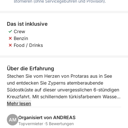
stornieren (ohne Servicegebühren und Provision).
Das ist inklusive
Crew
Benzin
Food / Drinks
Über die Erfahrung
Stechen Sie vom Herzen von Protaras aus in See
und entdecken Sie Zyperns atemberaubende
Südostküste auf dieser unvergesslichen 6-stündigen
Kreuzfahrt. Mit schillerndem türkisfarbenem Wasser,
Meereshöhlen und einer Mischung aus historischer
Mehr lesen
und natürlicher Schönheit ist diese Reise eine
perfekte Auszeit und tauchen Sie ein in den
Organisiert von ANDREAS
AM
Küstenzauber der Insel. Ob Sie entspannen, die
Topvermieter ·
5 Bewertungen