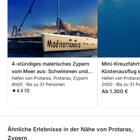
4-stündiges malerisches Zypern
Mini-Kreuzfahrt
vom Meer aus: Schwimmen und
Küstenausflug i
Hafen von Protaras, Protaras, Zypern
Hafen von Protaras
Entspannen ab Protaras
4h00 · Bis zu 31 Personen
2h00 · Bis zu 31 P
4.5 (1)
Ab 1.300 €
Ähnliche Erlebnisse in der Nähe von Protaras,
Zypern