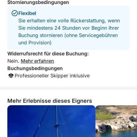
Ihnen das Beste aus Natur und Geschichte – von
Stornierungsbedingungen
abgelegenen Buchten bis hin zu Geisterstädten.
Flexibel
Bequeme Sitzgelegenheiten, schattige Bereiche und
Sie erhalten eine volle Rückerstattung, wenn
eine gut bestückte Bordbar machen Ihre Reise zu
Sie mindestens 24 Stunden vor Beginn Ihrer
einem entspannten Lounge-Erlebnis. Diese
Buchung stornieren (ohne Servicegebühren
Kreuzfahrt ist ideal für Paare, Familien oder
und Provision)
Alleinreisende und bietet eine entspannte und
zugleich bereichernde Möglichkeit, Zypern vom
Widerrufsrecht für diese Buchung:
Meer aus zu entdecken.
Nein.
Mehr erfahren
Buchungsbedingungen
Professioneller Skipper inklusive
Mehr Erlebnisse dieses Eigners