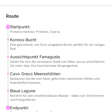
Gegend erkunden oder schwimmen möchten – diese
Tour bietet alles.
Route
Von Green Bay aus gleiten Sie zu Beginn der Reise
an dramatischen Küstenklippen und glitzernden
Startpunkt:
Protaras Harbour, Protaras, Cyprus
Buchten vorbei. Ihr erster Badestopp ist die
atemberaubende Konnos-Bucht, eine von Pinien
Konnos-Bucht
gesäumte Bucht mit ruhigem, kristallklarem Wasser,
Eine geschützte, von Grün umgebene Bucht, perfekt für ein ruhiges
Bad.
perfekt für ein erfrischendes Bad. Genießen Sie auf
der Weiterfahrt den Panoramablick auf die
Aussichtspunkt Famagusta
Sehen Sie sich die verlassene Stadt vom Meer aus an und erfahren
eindringliche, verlassene Skyline von Famagusta,
Sie mehr über ihre faszinierende Vergangenheit.
einer Stadt, in der die Zeit stehen geblieben und die
Cavo Greco Meereshöhlen
von Geschichte durchdrungen ist.
Bestaunen Sie die vom Meer geformten natürlichen Höhlen und
Kalksteinformationen.
Während sich die Küste verändert, passieren Sie die
Blaue Lagune
spektakulären Meereshöhlen von Cavo Greco, die
Berühmt für sein strahlend blaues Wasser – ideal zum Schwimmen
auf natürliche Weise in die weißen Kalksteinfelsen
und Fotografieren.
gehauen wurden. Das Highlight der Tour ist ein
Endpunkt:
Besuch der atemberaubenden Blauen Lagune, deren