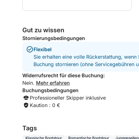
großen Boot mit zu vielen Leuten zu fahren. Wir
konnten stehen bleiben und Fotos machen,
wann immer wir wollten, und er hielt gerne an,
damit wir Fotos machen konnten, und bot an,
auch Fotos von uns zu machen.
Gut zu wissen
Stornierungsbedingungen
Flexibel
Sie erhalten eine volle Rückerstattung, wenn
Buchung stornieren (ohne Servicegebühren u
Widerrufsrecht für diese Buchung:
Nein.
Mehr erfahren
Buchungsbedingungen
Professioneller Skipper inklusive
Kaution : 0 €
Tags
Klassische Bootstour
Romantische Bootstour
Junggesellen