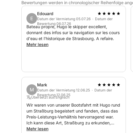
Bewertungen werden in chronologischer Reihenfolge ang
Edouard
E
Datum der Vermietung 05.07.26 · Datum der
Bewertung 06.07.26
Bateau propre, Hugo le skipper excellent,
donnant des infos sur la navigation sur les cours
d'eau et l'historique de Strasbourg. A refaire.
Mehr lesen
Mark
M
Datum der Vermietung 12.06.25 · Datum der
Bewertung 12.06.25
Übersetzt aus Englisch
Wir waren von unserer Bootsfahrt mit Hugo rund
um Straßburg begeistert und fanden, dass das
Preis-Leistungs-Verhältnis hervorragend war.
Ich kann diese Art, Straßburg zu erkunden,
uneingeschränkt empfehlen, anstatt auf einem
Mehr lesen