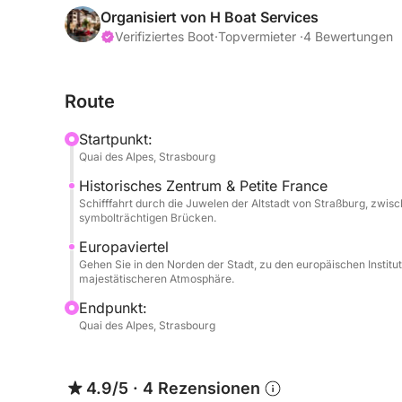
Während dieser Flussfahrt durchqueren Sie embl
Organisiert von H Boat Services
einzigartige Ausblicke auf die Schätze der elsä
Verifiziertes Boot
·
Topvermieter ·
4 Bewertungen
der Kreuzfahrt lässt Zeit, die Architektur, die his
Orte zu bewundern und gleichzeitig den Moment 
Route
Was dieses Erlebnis einzigartig macht, ist die sub
Startpunkt:
Ästhetik. Das Boot besticht durch seine Vintage-L
Quai des Alpes, Strasbourg
für einen romantischen Ausflug, einen Moment mit
Historisches Zentrum & Petite France
mit Freunden. Optional können Sie Ihre Kreuzfahr
Schifffahrt durch die Juwelen der Altstadt von Straßburg, zwisc
und Überraschungsbrot (45 €) verfeinern. Der Kapi
symbolträchtigen Brücken.
Kreuzfahrt Ihren Wünschen an. Eine originelle, i
Europaviertel
Straßburg neu zu entdecken.
Gehen Sie in den Norden der Stadt, zu den europäischen Institu
majestätischeren Atmosphäre.
Endpunkt:
Quai des Alpes, Strasbourg
4.9/5
·
4 Rezensionen