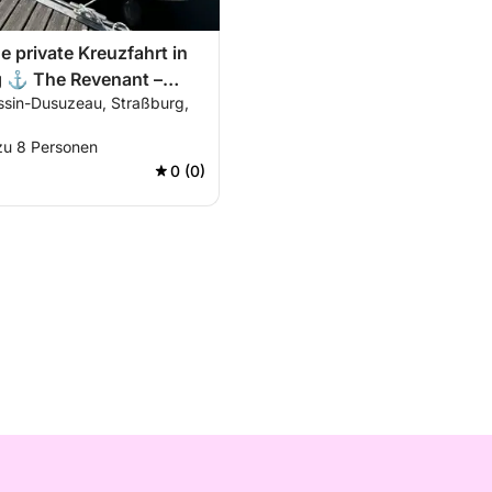
e private Kreuzfahrt in
g ⚓ The Revenant –
ssin-Dusuzeau, Straßburg,
rlebnis mit Skipper
 zu 8 Personen
0 (0)