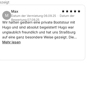
ezeigt
Max
M
Datum der Vermietung 06.09.25 · Datum der
Bewertung 07.09.25
Wir hatten gestern eine private Bootstour mit
Hugo und sind absolut begeistert! Hugo war
unglaublich freundlich und hat uns Straßburg
auf eine ganz besondere Weise gezeigt. Die
Fahrt war pünktlich, das Boot ist wunderschön
Mehr lesen
und sehr gepflegt, man fühlt sich sofort wohl. Er
hat zwischendurch Fotos von uns gemacht und
uns diese am Ende zur Erinnerung geschickt.
Eine wunderbare Möglichkeit, die Stadt zu
erkunden und gleichzeitig eine entspannte Zeit
auf dem Wasser zu genießen. Absolute
Herzensempfehlung, wir würden es jederzeit
wieder machen!