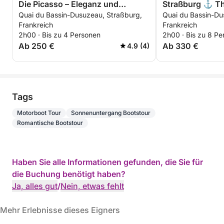
Die Picasso – Eleganz und
Straßburg ⚓ Th
Quai du Bassin-Dusuzeau, Straßburg,
Quai du Bassin-Du
Intimität in Straßburg
Premium-Erlebni
Frankreich
Frankreich
2h00 · Bis zu 4 Personen
2h00 · Bis zu 8 Pe
Ab 250 €
Ab 330 €
4.9 (4)
Tags
Motorboot Tour
Sonnenuntergang Bootstour
Romantische Bootstour
Haben Sie alle Informationen gefunden, die Sie für
die Buchung benötigt haben?
Ja, alles gut
/
Nein, etwas fehlt
Mehr Erlebnisse dieses Eigners