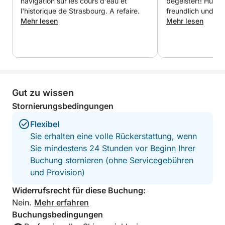
navigation sur les cours d'eau et
begeistert! Hugo 
🛥️ Das Boot – Picasso
l'historique de Strasbourg. A refaire.
freundlich und ha
Mehr lesen
eine ganz besond
Mehr lesen
Die Fahrt war pünk
Die Quicksilver Classic 20 „Picasso“ ist ein seltenes
wunderschön und 
Boot im Retro-Chic-Stil, perfekt für ein Premium-
fühlt sich sofort w
Erlebnis. • Kapazität: 4 Personen (ohne Skipper)
zwischendurch Fo
und uns diese am
geschickt. Eine 
• Privates Boot mit professionellem Skipper
Möglichkeit, die 
Gut zu wissen
und gleichzeitig 
Stornierungsbedingungen
• Erstklassiger Komfort und exklusives Ambiente
auf dem Wasser z
Absolute Herzens
Flexibel
⸻
würden es jederz
Sie erhalten eine volle Rückerstattung, wenn
Sie mindestens 24 Stunden vor Beginn Ihrer
🍾 Inklusive Leistungen
Buchung stornieren (ohne Servicegebühren
und Provision)
• 🥂 1 Flasche Crémant d'Alsace
Widerrufsrecht für diese Buchung:
Nein.
Mehr erfahren
• 🥪 1 Auswahl an Vorspeisen (z. B. paniertes Brot)
Buchungsbedingungen