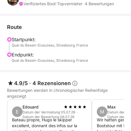
exklusiver und intimer Atmosphäre.
Verifiziertes Boot
·
Topvermieter ·
4 Bewertungen
Sie fahren vorbei an:
Route
• Petite France und seinen berühmten Kanälen
• Den überdachten Brücken und dem Vauban-
Startpunkt:
Quai du Bassin-Dusuzeau, Strasbourg, France
Staudamm
• Den historischen Kais und der St.-Pauls-Kirche
Endpunkt:
• Dem Europäischen Parlament und anderen
Quai du Bassin-Dusuzeau, Strasbourg, France
Institutionen
• Der russisch-orthodoxen Kirche im
Sonnenuntergang
4.9/5
·
4 Rezensionen
Bewertungen werden in chronologischer Reihenfolge
🌇 Ein magischer Moment, ideal für einen
angezeigt
romantischen Abend, einen Jahrestag oder einen
Edouard
Max
besonderen Anlass.
E
M
Datum der Vermietung 05.07.26 ·
Datum der Ver
Datum der Bewertung 06.07.26
Datum der Be
Bateau propre, Hugo le skipper
Wir hatten gester
⸻
excellent, donnant des infos sur la
Bootstour mit Hug