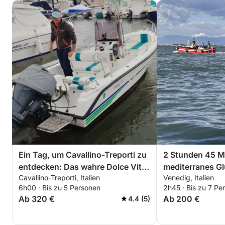
Ein Tag, um Cavallino-Treporti zu
2 Stunden 45 M
entdecken: Das wahre Dolce Vita
mediterranes Gl
Cavallino-Treporti, Italien
Venedig, Italien
auf einem Motorboot
ein ins Blau un
6h00 · Bis zu 5 Personen
2h45 · Bis zu 7 Pe
Venedig vom Wa
Ab 320 €
Ab 200 €
4.4 (5)