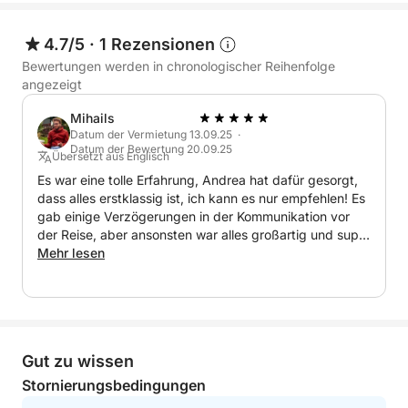
schmalen Kanälen bietet eine intime und
stimmungsvolle Atmosphäre.
4.7/5
·
1 Rezensionen
Bewertungen werden in chronologischer Reihenfolge
Die Rückfahrt nach Venedig rundet das Erlebnis mit
angezeigt
einer gemütlichen Panoramafahrt ab – ideal zum
Mihails
Entspannen und um die Schönheit der Lagune noch
Datum der Vermietung 13.09.25 ·
einmal zu genießen.
Datum der Bewertung 20.09.25
Übersetzt aus Englisch
Es war eine tolle Erfahrung, Andrea hat dafür gesorgt,
Eine perfekte Tour für Paare, Familien oder kleine
dass alles erstklassig ist, ich kann es nur empfehlen! Es
Gruppen, die Venedig und Burano aus einer
gab einige Verzögerungen in der Kommunikation vor
einzigartigen Perspektive direkt vom Wasser aus
der Reise, aber ansonsten war alles großartig und super
erleben möchten.
professionell!
Mehr lesen
Gut zu wissen
Stornierungsbedingungen