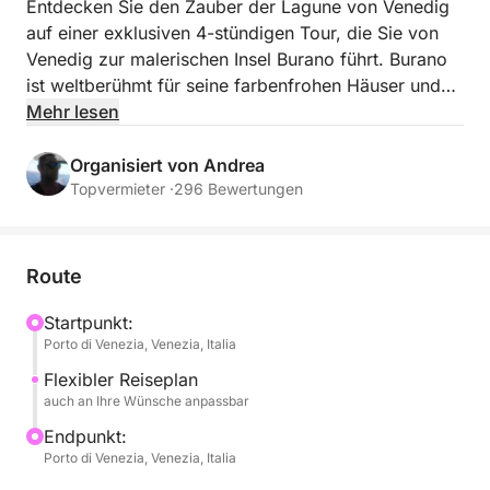
Entdecken Sie den Zauber der Lagune von Venedig
auf einer exklusiven 4-stündigen Tour, die Sie von
Venedig zur malerischen Insel Burano führt. Burano
ist weltberühmt für seine farbenfrohen Häuser und
sein authentisches Flair.
Mehr lesen
Nach der Abfahrt in Venedig durchquert das Schiff
Organisiert von Andrea
die Lagune und bietet einzigartige Ausblicke auf die
Topvermieter ·
296 Bewertungen
Stadt vom Wasser aus sowie auf die Inseln der
nördlichen Lagune. Fernab vom Trubel genießen Sie
ein entspanntes Panoramaerlebnis und bewundern
Route
die Schönheit der Lagunenlandschaft in
vollkommener Ruhe.
Startpunkt:
Porto di Venezia, Venezia, Italia
In Burano angekommen, haben Sie Zeit, durch die
Flexibler Reiseplan
farbenfrohen Gassen zu schlendern, die Tradition
auch an Ihre Wünsche anpassbar
der Spitzenklöppelei kennenzulernen und an einem
Endpunkt:
der bekanntesten Orte Venetiens zu fotografieren.
Porto di Venezia, Venezia, Italia
Die Insel mit ihren Spiegelungen im Wasser und den