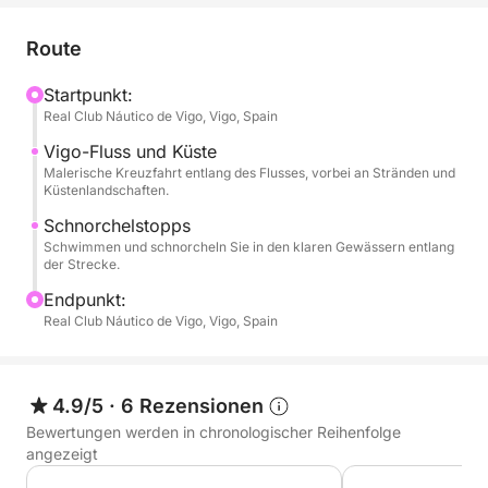
aufmerksamem Service und einer angenehmen,
komfortablen Fahrt.
Route
Während dieses vierstündigen Ausflugs kreuzen Sie
Startpunkt:
Real Club Náutico de Vigo, Vigo, Spain
entlang der wunderschönen Küste von Vigo,
erkunden den Fluss und die nahegelegenen Strände.
Vigo-Fluss und Küste
Genießen Sie mehrere Stopps zum Schwimmen,
Malerische Kreuzfahrt entlang des Flusses, vorbei an Stränden und
Küstenlandschaften.
Entspannen und Entdecken der Unterwasserwelt.
Schnorchelstopps
Schwimmen und schnorcheln Sie in den klaren Gewässern entlang
Dieses Erlebnis ist ideal für einen Kurztrip auf See
der Strecke.
mit Freunden, der Familie oder für einen besonderen
Endpunkt:
Anlass.
Real Club Náutico de Vigo, Vigo, Spain
Erleben Sie eine Kreuzfahrt entlang der Küste von
Vigo, kombiniert mit Flussfahrt und
4.9/5
·
6 Rezensionen
Stranderkundung, inklusive Bade- und
Schnorchelstopps.
Bewertungen werden in chronologischer Reihenfolge
angezeigt
Nicht inbegriffen: