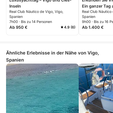
Luxusyachttag – Vigo und Cíes-
Erkunden Sie Vi
Inseln
Ein ganzer Tag
Real Club Náutico de Vigo, Vigo,
Real Club Náutico 
an Bord eines 
Spanien
Spanien
7h00 · Bis zu 14 Personen
9h00 · Bis zu 16 P
Ab 950 €
Ab 1.400 €
4.9 (6)
Ähnliche Erlebnisse in der Nähe von Vigo,
Spanien