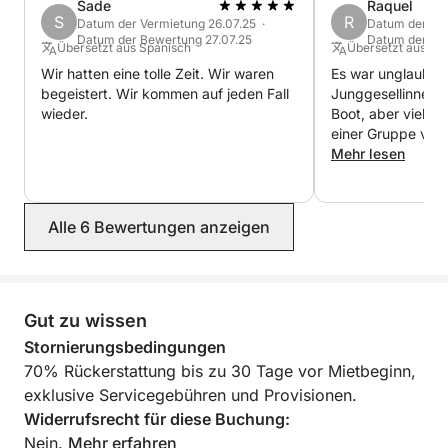
Sade
Raquel
Crew (Kapitän und Steuermann): 200 € (zahlbar im
S
R
Datum der Vermietung 26.07.25 ·
Datum der Ver
Datum der Bewertung 27.07.25
Datum der Be
Hafen)
Übersetzt aus Spanisch
Übersetzt aus pt
Endreinigung: 100 € (obligatorisch, zahlbar im
Wir hatten eine tolle Zeit. Wir waren
Es war unglaublich
Hafen)
begeistert. Wir kommen auf jeden Fall
Junggesellinnena
wieder.
Boot, aber viele 
Treibstoff (zahlbar im Hafen)
einer Gruppe von
zurückkommen, u
Mehr lesen
Für spezielle Wünsche oder zur individuellen
mehr zu genießen.
Gestaltung Ihres Erlebnisses kontaktieren Sie uns
Bedingungen, es i
bitte, um die Verfügbarkeit zu prüfen und Ihren
und die Gastgeber
Alle 6 Bewertungen anzeigen
habe es geliebt, w
perfekten Halbtag auf See zu organisieren!
Wir sind Kunden! 
Gut zu wissen
Stornierungsbedingungen
70% Rückerstattung bis zu 30 Tage vor Mietbeginn,
exklusive Servicegebühren und Provisionen.
Widerrufsrecht für diese Buchung:
Nein.
Mehr erfahren