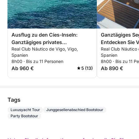
Ausflug zu den Cíes-Inseln:
Ganztägiges Se
Ganztägiges privates
Entdecken Sie 
Real Club Náutico de Vigo, Vigo,
Real Club Náutico 
Bootserlebnis
Spanien
Spanien
8h00 · Bis zu 11 Personen
8h00 · Bis zu 11 P
Ab 960 €
Ab 890 €
5 (13)
Tags
Luxusyacht Tour
Junggesellenabschied Bootstour
Party Bootstour