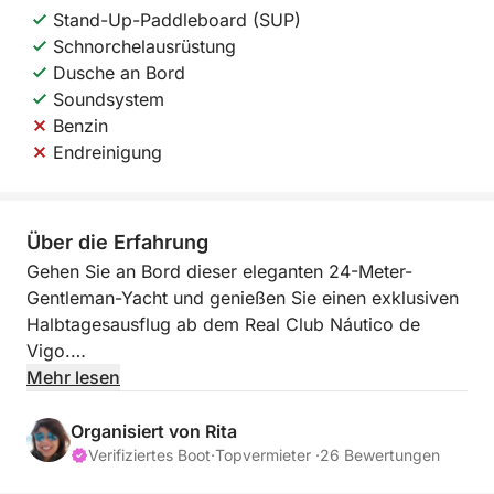
Stand-Up-Paddleboard (SUP)
Schnorchelausrüstung
Dusche an Bord
Soundsystem
Benzin
Endreinigung
Über die Erfahrung
Gehen Sie an Bord dieser eleganten 24-Meter-
Gentleman-Yacht und genießen Sie einen exklusiven
Halbtagesausflug ab dem Real Club Náutico de
Vigo.
Mehr lesen
Die komplett modernisierte Yacht bietet den
perfekten Rahmen für entspannte und exklusive Zeit
Organisiert von Rita
auf See. Begleitet von einer professionellen Crew
Verifiziertes Boot
·
Topvermieter ·
26 Bewertungen
(Kapitän und Steuermann) profitieren Sie von