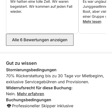
Wir hatten eine tolle Zeit. Wir waren
Es war unglaublich
begeistert. Wir kommen auf jeden Fall
Junggesellinnena
Mahlzeiten an Bord können auf Anfrage für Ihr
wieder.
Boot, aber viele 
einer Gruppe von
ganztägiges Erlebnis arrangiert werden.
zurückkommen, u
Mehr lesen
Eine Auswahl an Wasserspielzeug und weiterer
mehr zu genießen.
Ausrüstung kann je nach Verfügbarkeit bereitgestellt
Bedingungen, es i
werden.
und die Gastgeber
Alle 6 Bewertungen anzeigen
habe es geliebt, w
Wir sind Kunden! 
Nicht inbegriffen:
Crew (Kapitän und Steuermann): 250 € (zahlbar im
Hafen)
Gut zu wissen
Treibstoff nicht inbegriffen (zahlbar im Hafen nach
Stornierungsbedingungen
Verbrauch)
70% Rückerstattung bis zu 30 Tage vor Mietbeginn,
Endreinigung: 100 € (zahlbar im Hafen)
exklusive Servicegebühren und Provisionen.
Widerrufsrecht für diese Buchung:
Zusätzliche Leistungen:
Nein.
Mehr erfahren
Transfer von den Flughäfen Vigo oder Porto auf
Buchungsbedingungen
Anfrage
Professioneller Skipper inklusive
Verfügbar für Veranstaltungen: Geburtstage,