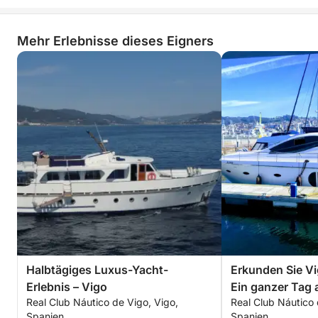
Junggesellen-/Junggesellinnenabschiede,
Hochzeiten
Mehr Erlebnisse dieses Eigners
Kontaktieren Sie uns, um Ihren individuellen Yacht-
Tag zu organisieren und ein einzigartiges Erlebnis in
den Rías Baixas zu genießen!
Halbtägiges Luxus-Yacht-
Erkunden Sie Vi
Erlebnis – Vigo
Ein ganzer Tag
Real Club Náutico de Vigo, Vigo,
Real Club Náutico 
an Bord eines 
Spanien
Spanien