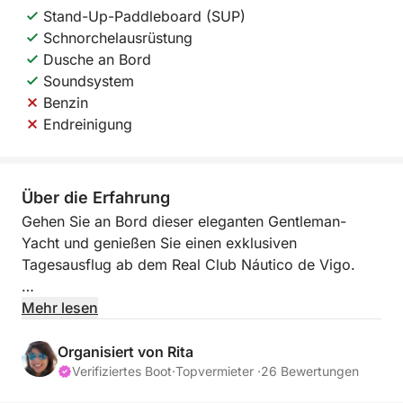
Stand-Up-Paddleboard (SUP)
Schnorchelausrüstung
Dusche an Bord
Soundsystem
Benzin
Endreinigung
Über die Erfahrung
Gehen Sie an Bord dieser eleganten Gentleman-
Yacht und genießen Sie einen exklusiven
Tagesausflug ab dem Real Club Náutico de Vigo.
Die Yacht wurde komplett modernisiert und bietet
Mehr lesen
maximalen Komfort. Entdecken Sie stilvoll die
atemberaubende Landschaft der Rías Baixas.
Organisiert von Rita
Begleitet von einer professionellen Crew (Kapitän
Verifiziertes Boot
·
Topvermieter ·
26 Bewertungen
und Steuermann) genießen Sie den ganzen Tag über