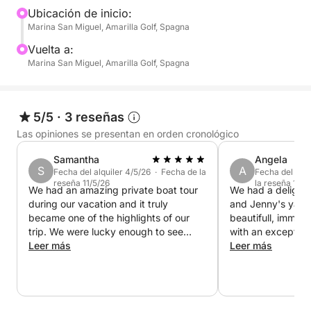
natural
Ubicación de inicio:
Marina San Miguel, Amarilla Golf, Spagna
Paradas para nadar y hacer snorkel en calas
Vuelta a:
tranquilas
Marina San Miguel, Amarilla Golf, Spagna
Relájate a bordo con bebidas refrescantes y
aperitivos
5/5
·
3 reseñas
Las opiniones se presentan en orden cronológico
Explicaciones en italiano (y otros idiomas) sobre la
Samantha
Angela
vida marina y la costa
S
A
Fecha del alquiler 4/5/26 · Fecha de la
Fecha del alqu
reseña 11/5/26
la reseña 10/4
We had an amazing private boat tour
We had a delightf
📍 Salida desde: Marina San Miguel (puede variar
during our vacation and it truly
and Jenny's yach
según el puerto)
became one of the highlights of our
beautifull, immac
🕒 Duración: 3 horas. Solo en barco privado.
trip. We were lucky enough to see
with an exception
👨‍👩‍👧‍👦 Ideal para todos: familias, parejas y amantes de
dolphins, enjoy complete relaxation on
Leer más
interior. It would
Leer más
board, and the men at the back of the
a long stay on th
la naturaleza
boat even had the chance to do some
Jenny were super
fishing. Everything was perfectly
very communicativ
🎟️ Plazas limitadas: ¡reserva ya y vive el mar de
arranged — delicious food and drinks,
boat whilst Jenny