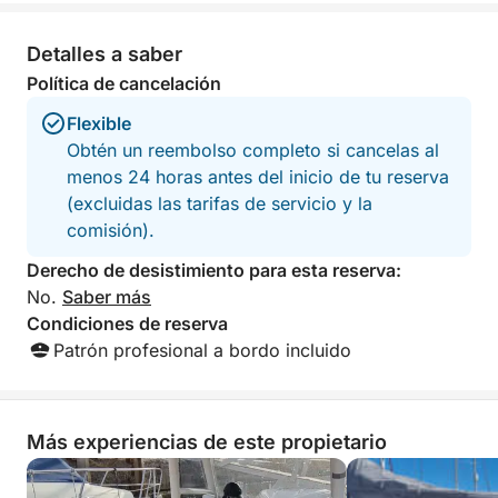
Tenerife como nunca antes!
something for everyone, and
with snacks and 
outstanding service from start to finish.
highly reccomend
The crew made us feel completely
outing.
Detalles a saber
welcome and taken care of throughout
Política de cancelación
the entire day. We are incredibly
grateful for this unforgettable and fully
Flexible
organized experience. Highly
Obtén un reembolso completo si cancelas al
recommended to anyone looking for a
menos 24 horas antes del inicio de tu reserva
relaxing, fun, and special day on the
(excluidas las tarifas de servicio y la
water!
comisión).
Derecho de desistimiento para esta reserva:
No.
Saber más
Condiciones de reserva
Patrón profesional a bordo incluido
Más experiencias de este propietario