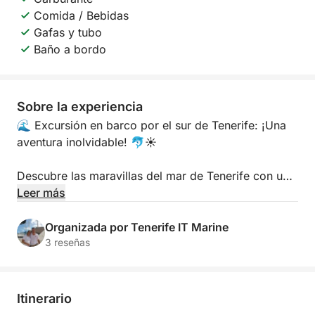
Comida / Bebidas
Gafas y tubo
Baño a bordo
Sobre la experiencia
🌊 Excursión en barco por el sur de Tenerife: ¡Una
aventura inolvidable! 🐬☀️
Descubre las maravillas del mar de Tenerife con una
inolvidable excursión en barco por la costa sur de la
Leer más
isla. Navega por aguas cristalinas, admira paisajes
impresionantes y vive la naturaleza salvaje del
Organizada por Tenerife IT Marine
Atlántico de cerca.
3 reseñas
🚤 Qué te espera:
Itinerario
Avistamiento de delfines y ballenas en su hábitat