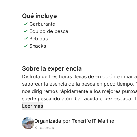
Qué incluye
Carburante
Equipo de pesca
Bebidas
Snacks
Sobre la experiencia
Disfruta de tres horas llenas de emoción en mar a
saborear la esencia de la pesca en poco tiempo. 
nos dirigiremos rápidamente a los mejores punto
suerte pescando atún, barracuda o pez espada. 
bordo y con un equipo experto a tu lado.
Leer más
Esta experiencia es ideal para familias, grupos d
Organizada por Tenerife IT Marine
forma exclusiva y relajada, sin comprometerse co
3 reseñas
con equipo profesional y espacios confortables 