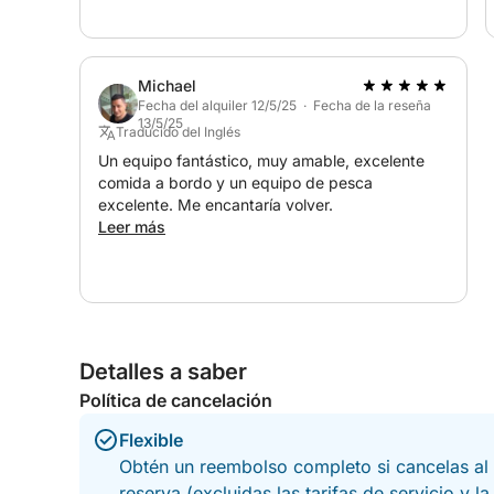
Everything was perfectly arranged — delicious
food and drinks, something for everyone, and
outstanding service from start to finish. The
crew made us feel completely welcome and
Michael
taken care of throughout the entire day. We are
Fecha del alquiler 12/5/25 · Fecha de la reseña
incredibly grateful for this unforgettable and
13/5/25
Traducido del Inglés
fully organized experience. Highly
recommended to anyone looking for a relaxing,
Un equipo fantástico, muy amable, excelente
fun, and special day on the water!
comida a bordo y un equipo de pesca
excelente. Me encantaría volver.
Leer más
Detalles a saber
Política de cancelación
Flexible
Obtén un reembolso completo si cancelas al 
reserva (excluidas las tarifas de servicio y l