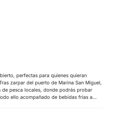
bierto, perfectas para quienes quieran
Tras zarpar del puerto de Marina San Miguel,
s de pesca locales, donde podrás probar
Todo ello acompañado de bebidas frías a
e amigos o quienes quieran vivir el mar de
n todo el día. Nuestro barco está equipado
para garantizar la máxima comodidad. A