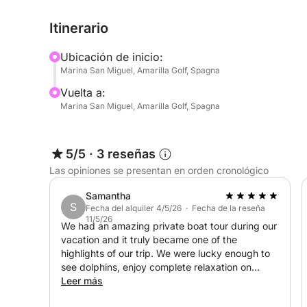
diferencia de las excursiones más concurridas, aquí
Itinerario
aventura.
Ubicación de inicio:
Marina San Miguel, Amarilla Golf, Spagna
Vuelta a:
Marina San Miguel, Amarilla Golf, Spagna
5/5
·
3 reseñas
Las opiniones se presentan en orden cronológico
Samantha
S
Fecha del alquiler 4/5/26 · Fecha de la reseña
11/5/26
We had an amazing private boat tour during our
vacation and it truly became one of the
highlights of our trip. We were lucky enough to
see dolphins, enjoy complete relaxation on
board, and the men at the back of the boat
Leer más
even had the chance to do some fishing.