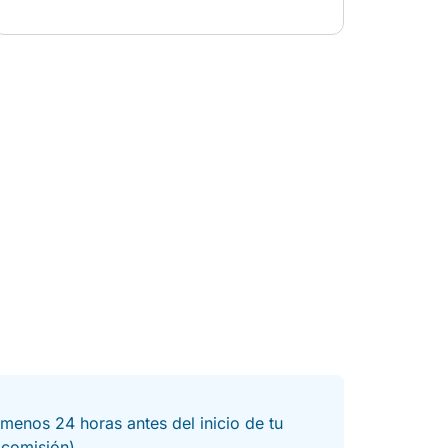
communicative about sailing the boat whilst
Jenny kept us supplied with snacks and drinks.
We would highly reccomend a booking for your
outing.
menos 24 horas antes del inicio de tu
a comisión).