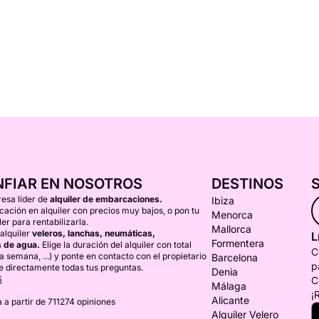
NFIAR EN NOSOTROS
DESTINOS
esa líder de
alquiler de embarcaciones.
Ibiza
ción en alquiler con precios muy bajos, o pon tu
Menorca
er para rentabilizarla.
Mallorca
alquiler
veleros, lanchas, neumáticas,
L
Formentera
 de agua.
Elige la duración del alquiler con total
C
una semana, ...) y ponte en contacto con el propietario
Barcelona
p
e directamente todas tus preguntas.
Denia
S
C
Málaga
¡
Alicante
 a partir de 711274 opiniones
Alquiler Velero