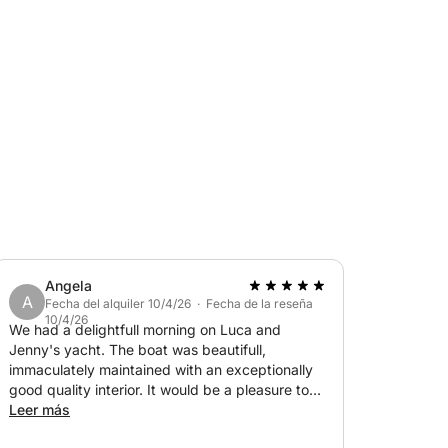
 tú decides el ritmo y el estilo de la
Angela
A
Fecha del alquiler 10/4/26 · Fecha de la reseña
10/4/26
We had a delightfull morning on Luca and
Jenny's yacht. The boat was beautifull,
immaculately maintained with an exceptionally
good quality interior. It would be a pleasure to
have a long stay on the boat. Luca and Jenny
Leer más
were superb hosts, Luca being very